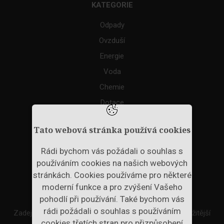
KATEGORIE
Odpady
Ovzduší
Energie
Voda
Chemie
Dotace
Akce
Tato webová stránka používá cookies
TAGS
Rádi bychom vás požádali o souhlas s
používáním cookies na našich webových
ODPADNÍ PLASTY
stránkách. Cookies používáme pro některé
moderní funkce a pro zvýšení Vašeho
NEWSLETTER
pohodlí při používání. Také bychom vás
rádi požádali o souhlas s používáním
Zadejte váš email a my Vám budeme zasílat ty nejdůležitější
cookies třetích stran pro přizpůsobení
informace, maximálně 1x týdně.