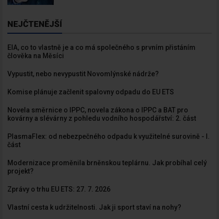
NEJČTENĚJŠÍ
EIA, co to vlastně je a co má společného s prvním přistáním
člověka na Měsíci
Vypustit, nebo nevypustit Novomlýnské nádrže?
Komise plánuje začlenit spalovny odpadu do EU ETS
Novela směrnice o IPPC, novela zákona o IPPC a BAT pro
kovárny a slévárny z pohledu vodního hospodářství: 2. část
PlasmaFlex: od nebezpečného odpadu k využitelné surovině - I.
část
Modernizace proměnila brněnskou teplárnu. Jak probíhal celý
projekt?
Zprávy o trhu EU ETS: 27. 7. 2026
Vlastní cesta k udržitelnosti. Jak ji sport staví na nohy?