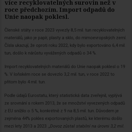
více recyklovatelných surovin než v
roce předchozím. Import odpadů do
Unie naopak poklesl.
Členské státy v roce 2023 vyvezly 8,5 mil. tun recyklovatelných
materiálů, jako je papír, plasty a sklo, do mimoevropských zemí.
Čísla ukazují, že oproti roku 2022, kdy bylo exportováno 6,4 mil.
tun, došlo k nárůstu vyvážených odpadů o 34 %.
Import recyklovatelných materiálů do Unie naopak poklesl o 19
%. V loňském roce se dovezlo 3,2 mil. tun, v roce 2022 to
přitom bylo 4 mil. tun.
Podle údajů Eurostatu, který statistická data zveřejnil, vyplývá
ze srovnání s rokem 2013, že se množství vyvezených odpadů
z EU snížilo o 5 %, konkrétně z 9 na 8,5 mil. tun. Důvodem je
zejména 44% pokles exportovaných plastů, ke kterému došlo
mezi lety 2013 a 2023.
„Dovoz zůstal stabilní na úrovni 3,2 mil.