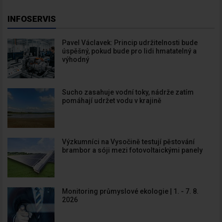
INFOSERVIS
Pavel Václavek: Princip udržitelnosti bude
úspěšný, pokud bude pro lidi hmatatelný a
výhodný
Newsletter
Sucho zasahuje vodní toky, nádrže zatím
pomáhají udržet vodu v krajině
Zadejte váš email a my Vám
budeme zasílat ty nejdůležitější
Výzkumníci na Vysočině testují pěstování
brambor a sóji mezi fotovoltaickými panely
informace, maximálně 1x týdně.
Monitoring průmyslové ekologie | 1. - 7. 8.
2026
Odebírat