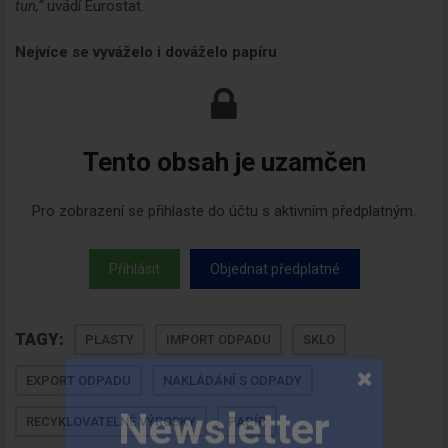
tun,“
uvádí Eurostat.
Nejvíce se vyváželo i dováželo papíru
Tento obsah je uzamčen
Pro zobrazení se přihlaste do účtu s aktivním předplatným.
Přihlásit
Objednat předplatné
TAGY:
PLASTY
IMPORT ODPADU
SKLO
EXPORT ODPADU
NAKLÁDÁNÍ S ODPADY
RECYKLOVATELNÉ VÝROBKY
PAPÍR