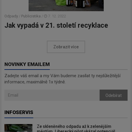
Newsletter
Odpady
/
Publicistika
/
7. 12. 2022
Jak vypadá v 21. století recyklace
Zadejte váš email a my Vám
budeme zasílat ty nejdůležitější
informace, maximálně 1x týdně.
Zobrazit více
NOVINKY EMAILEM
Zadejte váš email a my Vám budeme zasílat ty nejdůležitější
Odebírat
informace, maximálně 1x týdně.
Odebírat
INFOSERVIS
Ze skleněného odpadu až k zelenějším
městům. Liberecký pilot ukázal potenciál