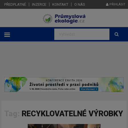
PŘEDPLATNÉ
INZERCE
KONTAKT
O NÁS
PŘIHLÁSIT
Tag:
RECYKLOVATELNÉ VÝROBKY