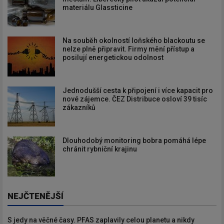
materiálu Glassticine
Na souběh okolností loňského blackoutu se
nelze plně připravit. Firmy mění přístup a
posilují energetickou odolnost
Jednodušší cesta k připojení i více kapacit pro
nové zájemce. ČEZ Distribuce osloví 39 tisíc
zákazníků
Dlouhodobý monitoring bobra pomáhá lépe
chránit rybniční krajinu
NEJČTENĚJŠÍ
S jedy na věčné časy. PFAS zaplavily celou planetu a nikdy