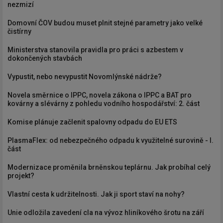
nezmizí
Domovní ČOV budou muset plnit stejné parametry jako velké
čistírny
Ministerstva stanovila pravidla pro práci s azbestem v
dokončených stavbách
Vypustit, nebo nevypustit Novomlýnské nádrže?
Novela směrnice o IPPC, novela zákona o IPPC a BAT pro
kovárny a slévárny z pohledu vodního hospodářství: 2. část
Komise plánuje začlenit spalovny odpadu do EU ETS
PlasmaFlex: od nebezpečného odpadu k využitelné surovině - I.
část
Modernizace proměnila brněnskou teplárnu. Jak probíhal celý
projekt?
Vlastní cesta k udržitelnosti. Jak ji sport staví na nohy?
Unie odložila zavedení cla na vývoz hliníkového šrotu na září