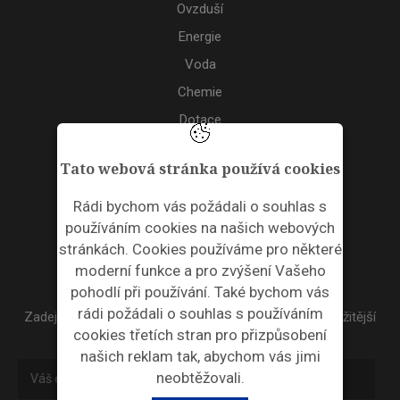
Ovzduší
Energie
Voda
Chemie
Dotace
Akce
Tato webová stránka používá cookies
TAGS
Rádi bychom vás požádali o souhlas s
používáním cookies na našich webových
ODPADNÍ PLASTY
stránkách. Cookies používáme pro některé
moderní funkce a pro zvýšení Vašeho
NEWSLETTER
pohodlí při používání. Také bychom vás
rádi požádali o souhlas s používáním
Zadejte váš email a my Vám budeme zasílat ty nejdůležitější
cookies třetích stran pro přizpůsobení
informace, maximálně 1x týdně.
našich reklam tak, abychom vás jimi
neobtěžovali.