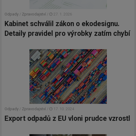
Odpady
/
Zpravodajství
/
27. 1. 2026
Kabinet schválil zákon o ekodesignu.
Detaily pravidel pro výrobky zatím chybí
Odpady
/
Zpravodajství
/
17. 10. 2024
Export odpadů z EU vloni prudce vzrostl