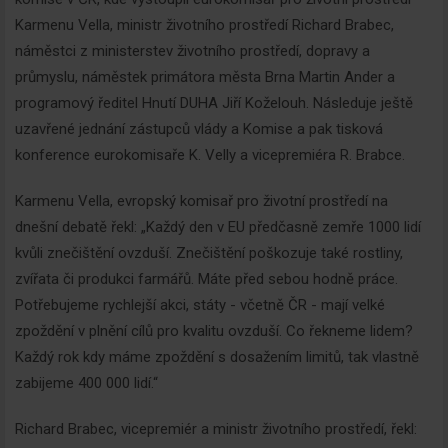
Karmenu Vella, ministr životního prostředí Richard Brabec,
náměstci z ministerstev životního prostředí, dopravy a
průmyslu, náměstek primátora města Brna Martin Ander a
programový ředitel Hnutí DUHA Jiří Koželouh. Následuje ještě
uzavřené jednání zástupců vlády a Komise a pak tisková
konference eurokomisaře K. Velly a vicepremiéra R. Brabce.
Karmenu Vella, evropský komisař pro životní prostředí na
dnešní debatě řekl: „Každý den v EU předčasně zemře 1000 lidí
kvůli znečištění ovzduší. Znečištění poškozuje také rostliny,
zvířata či produkci farmářů. Máte před sebou hodně práce.
Potřebujeme rychlejší akci, státy - včetně ČR - mají velké
zpoždění v plnění cílů pro kvalitu ovzduší. Co řekneme lidem?
Každý rok kdy máme zpoždění s dosažením limitů, tak vlastně
zabijeme 400 000 lidí.“
Richard Brabec, vicepremiér a ministr životního prostředí, řekl: