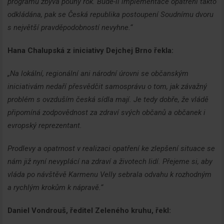
programů zbývá pouhý rok. Bude-li implementace opatření takto
odkládána, pak se Česká republika postoupení Soudnímu dvoru
s největší pravděpodobností nevyhne.“
Hana Chalupská z iniciativy Dejchej Brno řekla:
„Na lokální, regionální ani národní úrovni se občanským
iniciativám nedaří přesvědčit samosprávu o tom, jak závažný
problém s ovzduším česká sídla mají. Je tedy dobře, že vládě
připomíná zodpovědnost za zdraví svých občanů a občanek i
evropský reprezentant.
Prodlevy a opatrnost v realizaci opatření ke zlepšení situace se
nám již nyní nevyplácí na zdraví a životech lidí. Přejeme si, aby
vláda po návštěvě Karmenu Velly sebrala odvahu k rozhodným
a rychlým krokům k nápravě.“
Daniel Vondrouš, ředitel Zeleného kruhu, řekl: