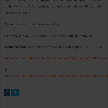
postihy. V obdobných případech už před Soudním dvorem EU prohrálo
Bulharsko a Polsko.
[2] Znečištění ovzduší v České republice
stav – řešení – zdroje – zdraví – právo – ekonomika – kontakty
Newsletter
Informační podklad pro média před Clean Air Dialogue (7.–8. 11. 2018)
Zadejte váš email a my Vám
http://www.hnutiduha.cz/sites/default../imgarchiv/publikace/2018/11/zneci
budeme zasílat ty nejdůležitější
informace, maximálně 1x týdně.
[3]
http://www.hnutiduha.cz/sites/default../imgarchiv/publikace/2018/11/ofenz
Odebírat