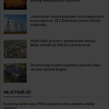
posilují energetickou odolnost
Jednodušší cesta k připojení i více kapacit pro
nové zájemce. ČEZ Distribuce osloví 39 tisíc
zákazníků
Vídeň hlásí průlom v geotermální energii.
Může zásobit až 200 tisíc domácností
Dlouhodobý monitoring bobra pomáhá lépe
chránit rybniční krajinu
NEJČTENĚJŠÍ
S jedy na věčné časy. PFAS zaplavily celou planetu a nikdy
nezmizí