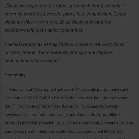
„Škodliviny vypouštěné v rámci zákonných limitů způsobují
ohromné škody na životech, zdraví, lese či budovách. Česká
vláda ale dále trvá na tom, že za škody mají namísto
znečišťovatelů platit daňoví poplatníci.
Znečisťovatelé tak nemají žádnou motivaci své destruktivní
chování změnit. Tento neférový přístup brání zlepšení
neúnosného stavu ovzduší.“
Poznámky:
[1] Eurokomisař Vella nepřijel náhodou. ČR vykazuje jedny z nejvyšších
koncentrací PM10 i PM2,5 v EU. V České republice jsou překračovány
denní i roční koncentrace PM10 dokonce i na pozaďových (tedy
nevystavených přímému působení konkrétních zdrojů - například
dopravě) měřicích stanicích. To je v rámci EU unikátní. Obyvatelé ČR jsou
zároveň na pátém místě v intenzitě vystavení znečištění PM2,5, což