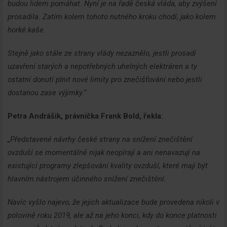
budou lidem pomáhat. Nyní je na řadě česká vláda, aby zvýšení
prosadila. Zatím kolem tohoto nutného kroku chodí, jako kolem
horké kaše.
Stejně jako stále ze strany vlády nezaznělo, jestli prosadí
uzavření starých a nepotřebných uhelných elektráren a ty
ostatní donutí plnit nové limity pro znečišťování nebo jestli
dostanou zase výjimky.“
Petra Andrášik, právnička Frank Bold, řekla:
„Představené návrhy české strany na snížení znečištění
ovzduší se momentálně nijak neopírají a ani nenavazují na
existující programy zlepšování kvality ovzduší, které mají být
hlavním nástrojem účinného snížení znečištění.
Navíc vyšlo najevo, že jejich aktualizace bude provedena nikoli v
polovině roku 2019, ale až na jeho konci, kdy do konce platnosti