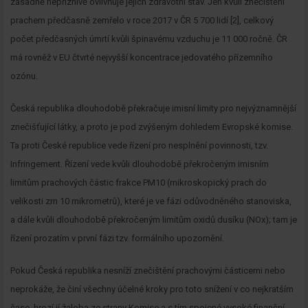
zásadně nepříznivě ovlivňuje jejich zdravotní stav. Jen kvůli znečištění
prachem předčasně zemřelo v roce 2017 v ČR 5 700 lidí [2], celkový
počet předčasných úmrtí kvůli špinavému vzduchu je 11 000 ročně. ČR
má rovněž v EU čtvrté nejvyšší koncentrace jedovatého přízemního
ozónu.
Česká republika dlouhodobě překračuje imisní limity pro nejvýznamnější
znečišťující látky, a proto je pod zvýšeným dohledem Evropské komise.
Ta proti České republice vede řízení pro nesplnění povinnosti, tzv.
Infringement. Řízení vede kvůli dlouhodobě překročeným imisním
limitům prachových částic frakce PM10 (mikroskopický prach do
velikosti zrn 10 mikrometrů), které je ve fázi odůvodněného stanoviska,
a dále kvůli dlouhodobě překročeným limitům oxidů dusíku (NOx); tam je
řízení prozatím v první fázi tzv. formálního upozornění.
Pokud Česká republika nesníží znečištění prachovými částicemi nebo
neprokáže, že činí všechny účelné kroky pro toto snížení v co nejkratším
čase, hrozí jí žaloba ze strany Komise a s tím spojené vysoké finanční