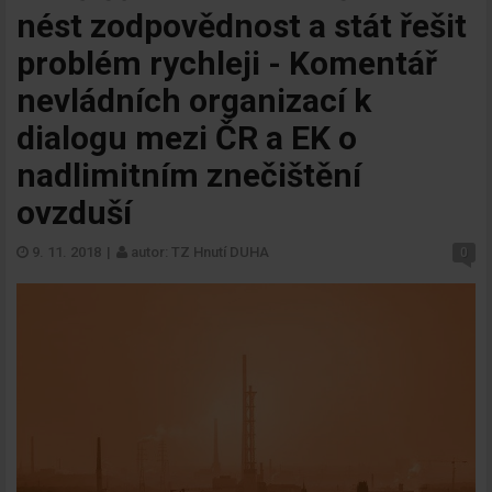
nést zodpovědnost a stát řešit
problém rychleji - Komentář
nevládních organizací k
dialogu mezi ČR a EK o
nadlimitním znečištění
ovzduší
9. 11. 2018
|
autor: TZ Hnutí DUHA
0