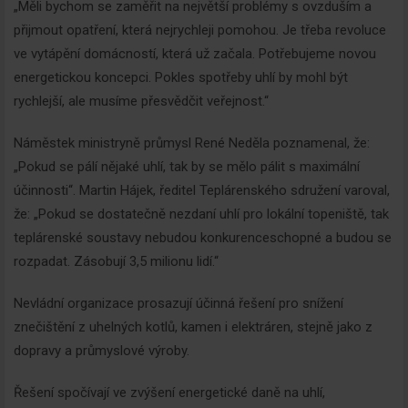
„Měli bychom se zaměřit na největší problémy s ovzduším a
přijmout opatření, která nejrychleji pomohou. Je třeba revoluce
ve vytápění domácností, která už začala. Potřebujeme novou
energetickou koncepci. Pokles spotřeby uhlí by mohl být
rychlejší, ale musíme přesvědčit veřejnost.“
Náměstek ministryně průmysl René Neděla poznamenal, že:
„Pokud se pálí nějaké uhlí, tak by se mělo pálit s maximální
účinnosti“. Martin Hájek, ředitel Teplárenského sdružení varoval,
že: „Pokud se dostatečně nezdaní uhlí pro lokální topeniště, tak
teplárenské soustavy nebudou konkurenceschopné a budou se
rozpadat. Zásobují 3,5 milionu lidí.“
Nevládní organizace prosazují účinná řešení pro snížení
znečištění z uhelných kotlů, kamen i elektráren, stejně jako z
dopravy a průmyslové výroby.
Řešení spočívají ve zvýšení energetické daně na uhlí,