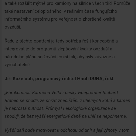
a také rozšířit mýtné pro kamiony na silnice všech tříd. Pomůže
také nastavení celoplošného, v reálném čase fungujícího
informačního systému pro veřejnost o zhoršené kvalitě
ovzduší.
Řadu z těchto opatření je tedy potřeba řešit koncepčně a
integrovat je do programů zlepšování kvality ovzduší a
národního plánu snižování emisí tak, aby byly závazné a
vymahatelné.
Jiří Koželouh, programový ředitel Hnutí DUHA, řekl:
„Eurokomisař Karmenu Vella i český vicepremiér Richard
Brabec se shodli, že snížit znečištění z uhelných kotlů a kamen
je naprostá nutnost. Průmysl i ekologické organizace se
shodují, že bez vyšší energetické daně na uhlí se nepohneme.
Vyšší daň bude motivovat k odchodu od uhlí a její výnosy v tom