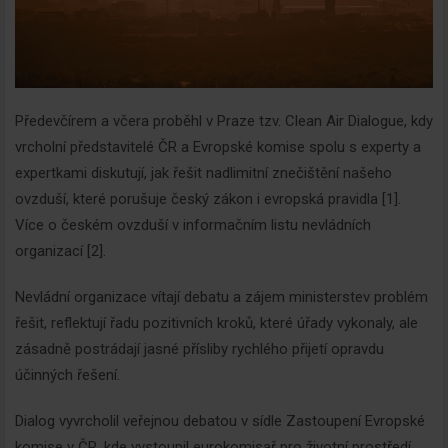
Předevčírem a včera proběhl v Praze tzv. Clean Air Dialogue, kdy
vrcholní představitelé ČR a Evropské komise spolu s experty a
expertkami diskutují, jak řešit nadlimitní znečištění našeho
ovzduší, které porušuje český zákon i evropská pravidla [1].
Více o českém ovzduší v informačním listu nevládních
organizací [2].
Nevládní organizace vítají debatu a zájem ministerstev problém
řešit, reflektují řadu pozitivních kroků, které úřady vykonaly, ale
zásadně postrádají jasné přísliby rychlého přijetí opravdu
účinných řešení.
Dialog vyvrcholil veřejnou debatou v sídle Zastoupení Evropské
komise v ČR, kde vystoupil eurokomisař pro životní prostředí