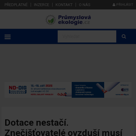
PŘEDPLATNÉ
INZERCE
KONTAKT
O NÁS
PŘIHLÁSIT
Dotace nestačí.
Znečišťovatelé ovzduší musí