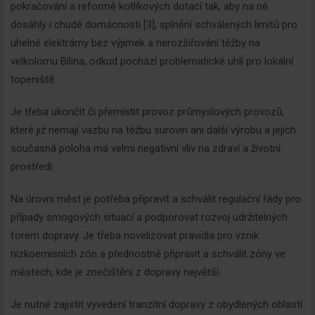
pokračování a reformě kotlíkových dotací tak, aby na ně
dosáhly i chudé domácnosti [3], splnění schválených limitů pro
uhelné elektrárny bez výjimek a nerozšiřování těžby na
velkolomu Bílina, odkud pochází problematické uhlí pro lokální
topeniště.
Je třeba ukončit či přemístit provoz průmyslových provozů,
které již nemají vazbu na těžbu surovin ani další výrobu a jejich
současná poloha má velmi negativní vliv na zdraví a životní
prostředí.
Na úrovni měst je potřeba připravit a schválit regulační řády pro
případy smogových situací a podporovat rozvoj udržitelných
forem dopravy. Je třeba novelizovat pravidla pro vznik
nízkoemisních zón a přednostně připravit a schválit zóny ve
městech, kde je znečištění z dopravy největší.
Je nutné zajistit vyvedení tranzitní dopravy z obydlených oblastí