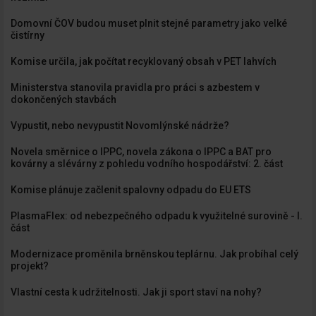
Domovní ČOV budou muset plnit stejné parametry jako velké
čistírny
Komise určila, jak počítat recyklovaný obsah v PET lahvích
Ministerstva stanovila pravidla pro práci s azbestem v
dokončených stavbách
Vypustit, nebo nevypustit Novomlýnské nádrže?
Novela směrnice o IPPC, novela zákona o IPPC a BAT pro
kovárny a slévárny z pohledu vodního hospodářství: 2. část
Komise plánuje začlenit spalovny odpadu do EU ETS
PlasmaFlex: od nebezpečného odpadu k využitelné surovině - I.
část
Modernizace proměnila brněnskou teplárnu. Jak probíhal celý
projekt?
Vlastní cesta k udržitelnosti. Jak ji sport staví na nohy?