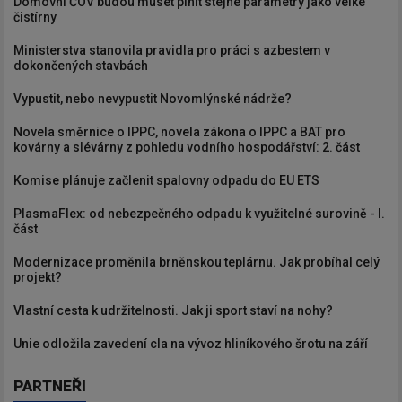
Domovní ČOV budou muset plnit stejné parametry jako velké
čistírny
Ministerstva stanovila pravidla pro práci s azbestem v
dokončených stavbách
Vypustit, nebo nevypustit Novomlýnské nádrže?
Novela směrnice o IPPC, novela zákona o IPPC a BAT pro
kovárny a slévárny z pohledu vodního hospodářství: 2. část
Komise plánuje začlenit spalovny odpadu do EU ETS
PlasmaFlex: od nebezpečného odpadu k využitelné surovině - I.
část
Modernizace proměnila brněnskou teplárnu. Jak probíhal celý
projekt?
Vlastní cesta k udržitelnosti. Jak ji sport staví na nohy?
Unie odložila zavedení cla na vývoz hliníkového šrotu na září
PARTNEŘI