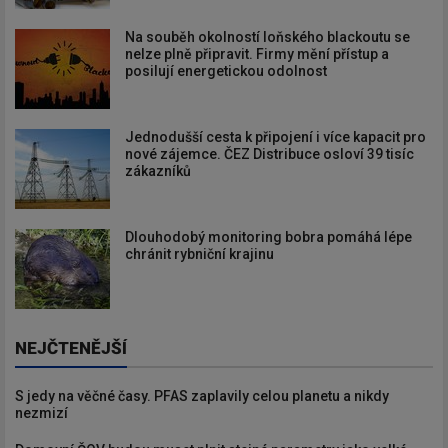
Na souběh okolností loňského blackoutu se
nelze plně připravit. Firmy mění přístup a
posilují energetickou odolnost
Jednodušší cesta k připojení i více kapacit pro
nové zájemce. ČEZ Distribuce osloví 39 tisíc
zákazníků
Dlouhodobý monitoring bobra pomáhá lépe
chránit rybniční krajinu
NEJČTENĚJŠÍ
S jedy na věčné časy. PFAS zaplavily celou planetu a nikdy
nezmizí