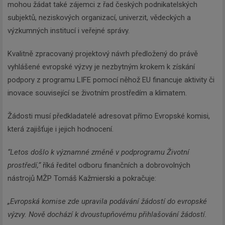
mohou žádat také zájemci z řad českých podnikatelských
subjektů, neziskových organizací, univerzit, vědeckých a
výzkumných institucí i veřejné správy.
Kvalitně zpracovaný projektový návrh předložený do právě
vyhlášené evropské výzvy je nezbytným krokem k získání
podpory z programu LIFE pomocí něhož EU financuje aktivity či
inovace související se životním prostředím a klimatem.
Žádosti musí předkladatelé adresovat přímo Evropské komisi,
která zajišťuje i jejich hodnocení.
“Letos došlo k významné změně v podprogramu Životní
prostředí,“
říká ředitel odboru finančních a dobrovolných
nástrojů MŽP Tomáš Kažmierski a pokračuje:
„Evropská komise zde upravila podávání žádostí do evropské
výzvy. Nově dochází k dvoustupňovému přihlašování žádostí.