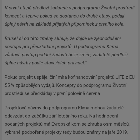
V první etapě předloží žadatelé v podprogramu Životní prostředí
koncept a teprve pokud se dostanou do druhé etapy, podají
úplný návrh na základě přijatých připomínek z prvního kola.
Brusel si od této změny slibuje, že dojde ke zjednodušení
postupu pro předkládání projektů. U podprogramu Klima
zůstává postup podání žádostí beze změn, žadatelé předloží
úplné návrhy podle stávajících pravidel."
Newsletter
Pokud projekt uspěje, činí míra kofinancování projektů LIFE z EU
55 % způsobilých výdajů. Koncepty do podprogramu Životní
Zadejte váš email a my Vám
prostředí se předkládají v první polovině června.
budeme zasílat ty nejdůležitější
informace, maximálně 1x týdně.
Projektové návrhy do podprogramu Klima mohou žadatelé
odevzdat do začátku září letošního roku. Na hodnocení
podaných projektů má Evropská komise zhruba osm měsíců,
vybrané podpořené projekty tedy budou známy na jaře 2019.