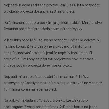
Odebírat
Nejčastější doba realizace projektu činí 3 až 6 let a rozpočet
typického projektu dosahuje až 3 milionů eur.
Další finanční podporu českým projektům nabízí i Ministerstvo
životního prostředí prostřednictvím národní výzvy.
V letošním roce MŽP ze svého rozpočtu vyčlenilo celkem 53
milionů korun. Z této částky je alokováno 50 milionů na
spolufinancování projektů, jestliže uspějí v konkurenci EU
projektů a 3 miliony na přípravu projektové dokumentace v
případě podání projektu do evropské výzvy.
Nejvyšší míra spolufinancování činí maximálně 15 % z
celkových způsobilých nákladů projektu a zároveň ne více než
10 milionů korun na jeden projekt.
Na pokrytí nákladů s přípravou projektu lze získat pro
podprogram Životní prostředí max. 240 tisíc korun na jeden