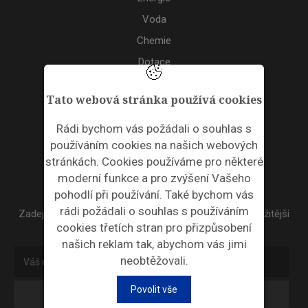
Voda
Chemie
Dotace
Akce
Tato webová stránka používá cookies
TAGS
Rádi bychom vás požádali o souhlas s
používáním cookies na našich webových
ODPADNÍ PLASTY
stránkách. Cookies používáme pro některé
moderní funkce a pro zvýšení Vašeho
NEWSLETTER
pohodlí při používání. Také bychom vás
rádi požádali o souhlas s používáním
Zadejte váš email a my Vám budeme zasílat ty nejdůležitější
cookies třetích stran pro přizpůsobení
informace, maximálně 1x týdně.
našich reklam tak, abychom vás jimi
neobtěžovali.
Povolit vše
Odebírat