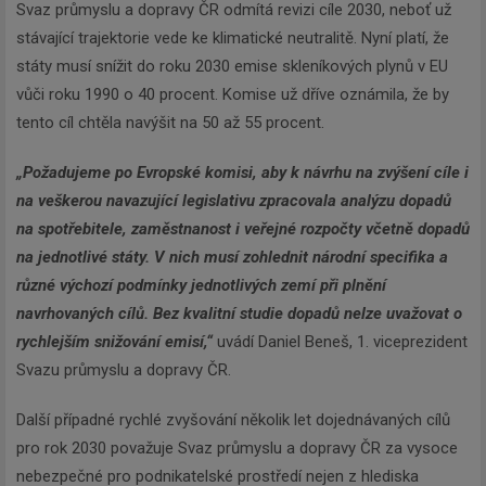
Svaz průmyslu a dopravy ČR odmítá revizi cíle 2030, neboť už
stávající trajektorie vede ke klimatické neutralitě. Nyní platí, že
státy musí snížit do roku 2030 emise skleníkových plynů v EU
vůči roku 1990 o 40 procent. Komise už dříve oznámila, že by
tento cíl chtěla navýšit na 50 až 55 procent.
„
Požadujeme po Evropské komisi, aby k návrhu na zvýšení cíle i
na veškerou navazující legislativu zpracovala analýzu dopadů
na spotřebitele, zaměstnanost i veřejné rozpočty včetně dopadů
na jednotlivé státy. V nich musí zohlednit národní specifika a
různé výchozí podmínky jednotlivých zemí při plnění
navrhovaných cílů. Bez kvalitní studie dopadů nelze uvažovat o
rychlejším snižování emisí,“
uvádí Daniel Beneš, 1. viceprezident
Svazu průmyslu a dopravy ČR.
Další případné rychlé zvyšování několik let dojednávaných cílů
pro rok 2030 považuje Svaz průmyslu a dopravy ČR za vysoce
nebezpečné pro podnikatelské prostředí nejen z hlediska