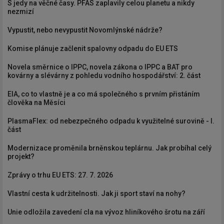
S jedy na věčné časy. PFAS zaplavily celou planetu a nikdy
nezmizí
Vypustit, nebo nevypustit Novomlýnské nádrže?
Komise plánuje začlenit spalovny odpadu do EU ETS
Novela směrnice o IPPC, novela zákona o IPPC a BAT pro
kovárny a slévárny z pohledu vodního hospodářství: 2. část
EIA, co to vlastně je a co má společného s prvním přistáním
člověka na Měsíci
PlasmaFlex: od nebezpečného odpadu k využitelné surovině - I.
část
Modernizace proměnila brněnskou teplárnu. Jak probíhal celý
projekt?
Zprávy o trhu EU ETS: 27. 7. 2026
Vlastní cesta k udržitelnosti. Jak ji sport staví na nohy?
Unie odložila zavedení cla na vývoz hliníkového šrotu na září