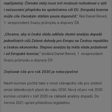
nepřijatelný. Členské státy musí mít možnost rozhodovat o výši
i načasování příspěvku ke společnému cíli EU. Evropská komise
může cíle členským státům pouze doporučit
,“ říká Daniel Beneš,
1. viceprezident Svazu průmyslu a dopravy ČR.
„
Chceme, aby si česká vláda udělala vlastní analýzu dopadů
jednotlivých cílů Zelené dohody pro Evropu na Českou republiku
a českou ekonomiku. Stejnou analýzu by měla vláda požadovat
i od Evropské komise,“
dodává Daniel Beneš, 1. viceprezident
Svazu průmyslu a dopravy ČR.
Zvyšovat cíle pro rok 2030 je nebezpečné
Návrh komise počítá také s revizí stávajícího cíle pro snížení
emisí skleníkových plynů do roku 2030. Nový cíl pro rok 2030
komise oznámí v září 2020 na základě analýzy dopadů. Do
června 2021 upraví příslušnou legislativu.