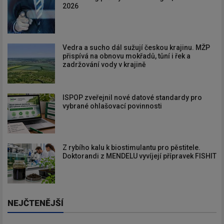
2026
Vedra a sucho dál sužují českou krajinu. MŽP
přispívá na obnovu mokřadů, tůní i řek a
zadržování vody v krajině
ISPOP zveřejnil nové datové standardy pro
vybrané ohlašovací povinnosti
Z rybího kalu k biostimulantu pro pěstitele.
Doktorandi z MENDELU vyvíjejí přípravek FISHIT
NEJČTENĚJŠÍ