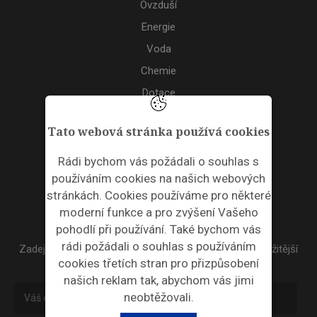
Ovzduší
Energie
Voda
Chemie
Dotace
Akce
Tato webová stránka používá cookies
TAGS
Rádi bychom vás požádali o souhlas s
používáním cookies na našich webových
ODPADNÍ PLASTY
stránkách. Cookies používáme pro některé
moderní funkce a pro zvýšení Vašeho
NEWSLETTER
pohodlí při používání. Také bychom vás
rádi požádali o souhlas s používáním
Zadejte váš email a my Vám budeme zasílat ty nejdůležitější
cookies třetích stran pro přizpůsobení
informace, maximálně 1x týdně.
našich reklam tak, abychom vás jimi
neobtěžovali.