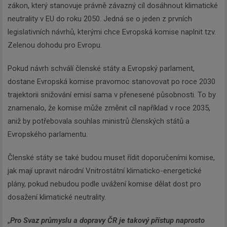
zákon, který stanovuje právně závazný cíl dosáhnout klimatické
neutrality v EU do roku 2050. Jedná se o jeden z prvních
legislativních návrhů, kterými chce Evropská komise naplnit tzv.
Zelenou dohodu pro Evropu.
Pokud návrh schválí členské státy a Evropský parlament,
dostane Evropská komise pravomoc stanovovat po roce 2030
trajektorii snižování emisí sama v přenesené působnosti. To by
znamenalo, že komise může změnit cíl například v roce 2035,
aniž by potřebovala souhlas ministrů členských států a
Evropského parlamentu.
Členské státy se také budou muset řídit doporučeními komise,
jak mají upravit národní Vnitrostátní klimaticko-energetické
plány, pokud nebudou podle uvážení komise dělat dost pro
dosažení klimatické neutrality.
„
Pro Svaz průmyslu a dopravy ČR je takový přístup naprosto