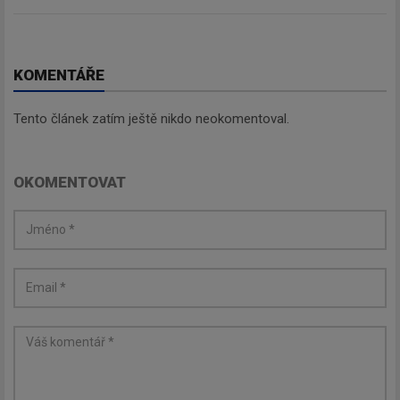
Newsletter
KOMENTÁŘE
Zadejte váš email a my Vám
Tento článek zatím ještě nikdo neokomentoval.
budeme zasílat ty nejdůležitější
informace, maximálně 1x týdně.
OKOMENTOVAT
Odebírat