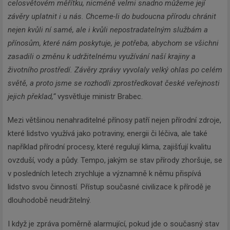
celosvětovém měřítku, nicméně velmi snadno můžeme její
závěry uplatnit i u nás. Chceme-li do budoucna přírodu chránit
nejen kvůli ní samé, ale i kvůli nepostradatelným službám a
přínosům, které nám poskytuje, je potřeba, abychom se všichni
zasadili o změnu k udržitelnému využívání naší krajiny a
životního prostředí. Závěry zprávy vyvolaly velký ohlas po celém
světě, a proto jsme se rozhodli zprostředkovat české veřejnosti
jejich překlad,“
vysvětluje ministr Brabec.
Mezi většinou nenahraditelné přínosy patří nejen přírodní zdroje,
které lidstvo využívá jako potraviny, energii či léčiva, ale také
například přírodní procesy, které regulují klima, zajišťují kvalitu
ovzduší, vody a půdy. Tempo, jakým se stav přírody zhoršuje, se
v posledních letech zrychluje a významně k němu přispívá
lidstvo svou činností. Přístup současné civilizace k přírodě je
dlouhodobě neudržitelný.
I když je zpráva poměrně alarmující, pokud jde o současný stav