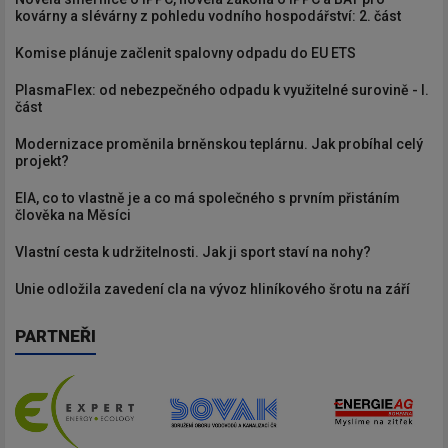
kovárny a slévárny z pohledu vodního hospodářství: 2. část
Komise plánuje začlenit spalovny odpadu do EU ETS
PlasmaFlex: od nebezpečného odpadu k využitelné surovině - I.
část
Modernizace proměnila brněnskou teplárnu. Jak probíhal celý
projekt?
EIA, co to vlastně je a co má společného s prvním přistáním
člověka na Měsíci
Vlastní cesta k udržitelnosti. Jak ji sport staví na nohy?
Unie odložila zavedení cla na vývoz hliníkového šrotu na září
PARTNEŘI