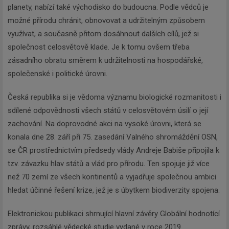
planety, nabízí také východisko do budoucna. Podle vědců je
možné přírodu chránit, obnovovat a udržitelným způsobem
využívat, a současně přitom dosáhnout dalších cílů, jež si
společnost celosvětově klade. Je k tomu ovšem třeba
zásadního obratu směrem k udržitelnosti na hospodářské,
společenské i politické úrovni.
Česká republika si je vědoma významu biologické rozmanitosti i
sdílené odpovědnosti všech států v celosvětovém úsilí o její
zachování. Na doprovodné akci na vysoké úrovni, která se
konala dne 28. září při 75. zasedání Valného shromáždění OSN,
se ČR prostřednictvím předsedy vlády Andreje Babiše připojila k
tzv. závazku hlav států a vlád pro přírodu. Ten spojuje již více
než 70 zemí ze všech kontinentů a vyjadřuje společnou ambici
hledat účinné řešení krize, jež je s úbytkem biodiverzity spojena.
Elektronickou publikaci shrnující hlavní závěry Globální hodnotící
zprávy, rozsáhlé vědecké studie vydané v roce 2019