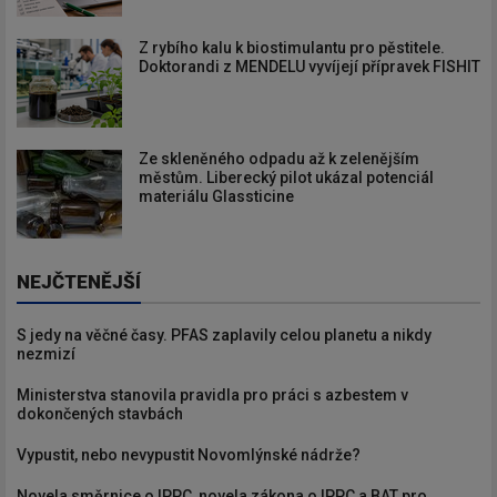
Z rybího kalu k biostimulantu pro pěstitele.
Doktorandi z MENDELU vyvíjejí přípravek FISHIT
Ze skleněného odpadu až k zelenějším
městům. Liberecký pilot ukázal potenciál
materiálu Glassticine
NEJČTENĚJŠÍ
S jedy na věčné časy. PFAS zaplavily celou planetu a nikdy
nezmizí
Ministerstva stanovila pravidla pro práci s azbestem v
dokončených stavbách
Vypustit, nebo nevypustit Novomlýnské nádrže?
Novela směrnice o IPPC, novela zákona o IPPC a BAT pro