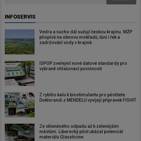
INFOSERVIS
Vedra a sucho dál sužují českou krajinu. MŽP
přispívá na obnovu mokřadů, tůní i řek a
zadržování vody v krajině
ISPOP zveřejnil nové datové standardy pro
vybrané ohlašovací povinnosti
Z rybího kalu k biostimulantu pro pěstitele.
Doktorandi z MENDELU vyvíjejí přípravek FISHIT
Ze skleněného odpadu až k zelenějším
městům. Liberecký pilot ukázal potenciál
materiálu Glassticine