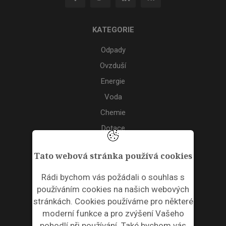
KATEGORIE
Odpady
Ovzduší
Energie
Voda
Chemie
Dotace
Akce
Tato webová stránka používá cookies
TAGS
Rádi bychom vás požádali o souhlas s
používáním cookies na našich webových
ODPADNÍ PLASTY
stránkách. Cookies používáme pro některé
moderní funkce a pro zvýšení Vašeho
NEWSLETTER
pohodlí při používání. Také bychom vás