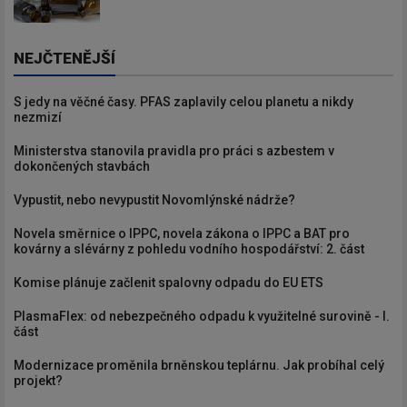
NEJČTENĚJŠÍ
S jedy na věčné časy. PFAS zaplavily celou planetu a nikdy
nezmizí
Ministerstva stanovila pravidla pro práci s azbestem v
dokončených stavbách
Vypustit, nebo nevypustit Novomlýnské nádrže?
Novela směrnice o IPPC, novela zákona o IPPC a BAT pro
kovárny a slévárny z pohledu vodního hospodářství: 2. část
Komise plánuje začlenit spalovny odpadu do EU ETS
PlasmaFlex: od nebezpečného odpadu k využitelné surovině - I.
část
Modernizace proměnila brněnskou teplárnu. Jak probíhal celý
projekt?