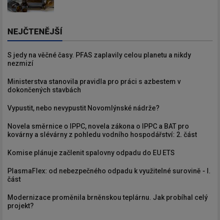
NEJČTENĚJŠÍ
S jedy na věčné časy. PFAS zaplavily celou planetu a nikdy
nezmizí
Ministerstva stanovila pravidla pro práci s azbestem v
dokončených stavbách
Vypustit, nebo nevypustit Novomlýnské nádrže?
Novela směrnice o IPPC, novela zákona o IPPC a BAT pro
kovárny a slévárny z pohledu vodního hospodářství: 2. část
Komise plánuje začlenit spalovny odpadu do EU ETS
PlasmaFlex: od nebezpečného odpadu k využitelné surovině - I.
část
Modernizace proměnila brněnskou teplárnu. Jak probíhal celý
projekt?