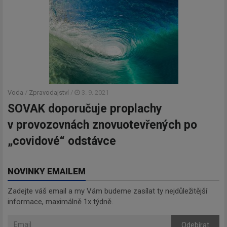
Voda
/
Zpravodajství
/
3. 9. 2021
SOVAK doporučuje proplachy
v provozovnách znovuotevřených po
„covidové“ odstávce
NOVINKY EMAILEM
Zadejte váš email a my Vám budeme zasílat ty nejdůležitější
informace, maximálně 1x týdně.
Odebírat