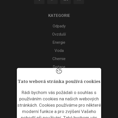
KATEGORIE
Odpady
Ovzduší
Energie
Voda
Chemie
Dotace
Akce
Tato webová stránka používá cookies
TAGS
Rádi bychom vás požádali o souhlas s
používáním cookies na našich webových
ODPADNÍ PLASTY
stránkách. Cookies používáme pro některé
moderní funkce a pro zvýšení Vašeho
NEWSLETTER
pohodlí při používání. Také bychom vás