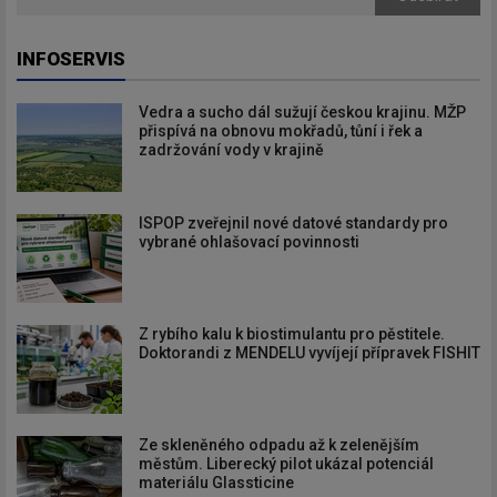
INFOSERVIS
Vedra a sucho dál sužují českou krajinu. MŽP
přispívá na obnovu mokřadů, tůní i řek a
zadržování vody v krajině
ISPOP zveřejnil nové datové standardy pro
vybrané ohlašovací povinnosti
Z rybího kalu k biostimulantu pro pěstitele.
Doktorandi z MENDELU vyvíjejí přípravek FISHIT
Ze skleněného odpadu až k zelenějším
městům. Liberecký pilot ukázal potenciál
materiálu Glassticine