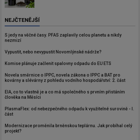
NEJČTENĚJŠÍ
S jedy na věčné časy. PFAS zaplavily celou planetu a nikdy
nezmizí
Vypustit, nebo nevypustit Novomlýnské nádrže?
Komise plánuje začlenit spalovny odpadu do EU ETS
Novela směrnice o IPPC, novela zákona o IPPC a BAT pro
kovárny a slévárny z pohledu vodního hospodářství: 2. část
EIA, co to vlastně je a co má společného s prvním přistáním
člověka na Měsíci
PlasmaFlex: od nebezpečného odpadu k využitelné surovině - I.
část
Modernizace proměnila brněnskou teplárnu. Jak probíhal celý
projekt?