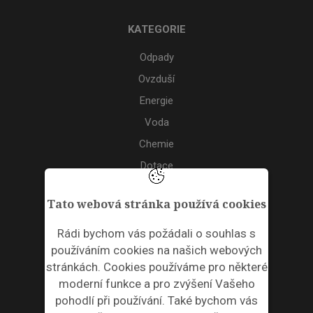
KATEGORIE
Odpady
Ovzduší
Energie
Voda
Chemie
Dotace
Akce
Tato webová stránka používá cookies
TAGS
Rádi bychom vás požádali o souhlas s
používáním cookies na našich webových
ODPADNÍ PLASTY
stránkách. Cookies používáme pro některé
moderní funkce a pro zvýšení Vašeho
NEWSLETTER
pohodlí při používání. Také bychom vás