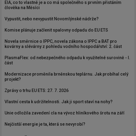
EIA, co to vlastně je a co má společného s prvním přistáním
člověka na Měsíci
Vypustit, nebo nevypustit Novomlýnské nádrže?
Komise plánuje začlenit spalovny odpadu do EU ETS
Novela směrnice o IPPC, novela zákona o IPPC a BAT pro
kovárny a slévárny z pohledu vodního hospodářství: 2. část
PlasmaFlex: od nebezpečného odpadu k využitelné surovině - I.
část
Modernizace proměnila brněnskou teplárnu. Jak probíhal celý
projekt?
Zprávy o trhu EU ETS: 27. 7. 2026
Vlastní cesta k udržitelnosti. Jak ji sport staví na nohy?
Unie odložila zavedení cla na vývoz hliníkového šrotu na září
Nejčistší energie je ta, která se nevyrobí?