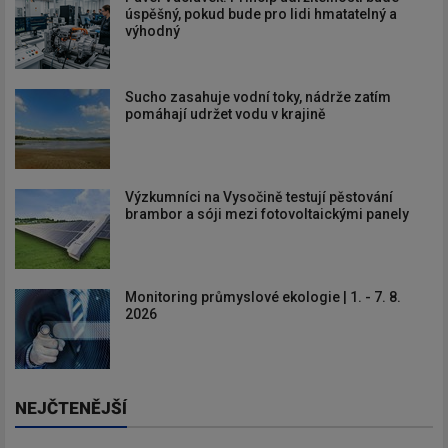
úspěšný, pokud bude pro lidi hmatatelný a
výhodný
Sucho zasahuje vodní toky, nádrže zatím
pomáhají udržet vodu v krajině
Výzkumníci na Vysočině testují pěstování
brambor a sóji mezi fotovoltaickými panely
Monitoring průmyslové ekologie | 1. - 7. 8.
2026
NEJČTENĚJŠÍ