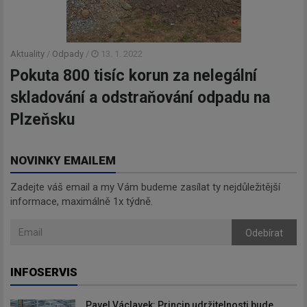
Aktuality
/
Odpady
/
13. 1. 2022
Pokuta 800 tisíc korun za nelegální
skladování a odstraňování odpadu na
Plzeňsku
NOVINKY EMAILEM
Zadejte váš email a my Vám budeme zasílat ty nejdůležitější
informace, maximálně 1x týdně.
Odebírat
INFOSERVIS
Pavel Václavek: Princip udržitelnosti bude