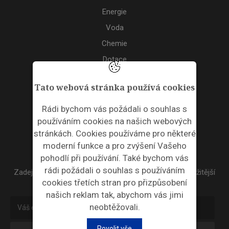
Energie
Voda
Chemie
Dotace
Akce
Tato webová stránka používá cookies
TAGS
Rádi bychom vás požádali o souhlas s
používáním cookies na našich webových
ODPADNÍ PLASTY
stránkách. Cookies používáme pro některé
moderní funkce a pro zvýšení Vašeho
NEWSLETTER
pohodlí při používání. Také bychom vás
rádi požádali o souhlas s používáním
Zadejte váš email a my Vám budeme zasílat ty nejdůležitější
cookies třetích stran pro přizpůsobení
informace, maximálně 1x týdně.
našich reklam tak, abychom vás jimi
neobtěžovali.
Povolit vše