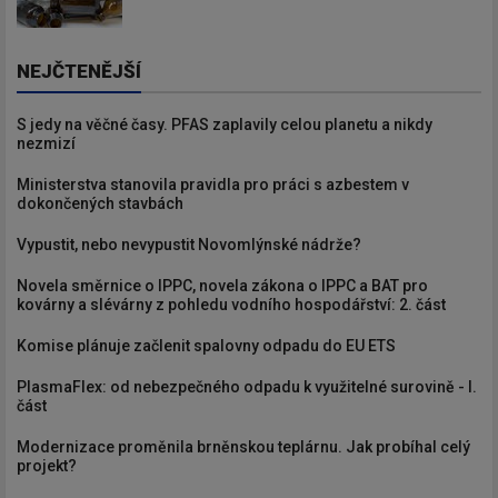
NEJČTENĚJŠÍ
S jedy na věčné časy. PFAS zaplavily celou planetu a nikdy
nezmizí
Ministerstva stanovila pravidla pro práci s azbestem v
dokončených stavbách
Vypustit, nebo nevypustit Novomlýnské nádrže?
Novela směrnice o IPPC, novela zákona o IPPC a BAT pro
kovárny a slévárny z pohledu vodního hospodářství: 2. část
Komise plánuje začlenit spalovny odpadu do EU ETS
PlasmaFlex: od nebezpečného odpadu k využitelné surovině - I.
část
Modernizace proměnila brněnskou teplárnu. Jak probíhal celý
projekt?