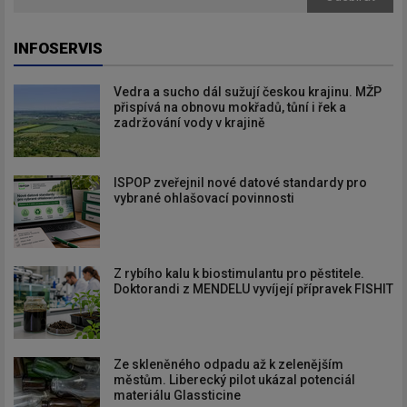
INFOSERVIS
Vedra a sucho dál sužují českou krajinu. MŽP
přispívá na obnovu mokřadů, tůní i řek a
zadržování vody v krajině
ISPOP zveřejnil nové datové standardy pro
vybrané ohlašovací povinnosti
Z rybího kalu k biostimulantu pro pěstitele.
Doktorandi z MENDELU vyvíjejí přípravek FISHIT
Ze skleněného odpadu až k zelenějším
městům. Liberecký pilot ukázal potenciál
materiálu Glassticine