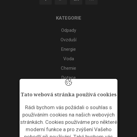
KATEGORIE
Odpady
Ovzduší
Energie
Voda
Chemie
Dotace
Akce
Tato webová stránka používá cookies
TAGS
Rádi bychom vás požádali o souhlas s
používáním cookies na našich webových
ODPADNÍ PLASTY
stránkách. Cookies používáme pro některé
moderní funkce a pro zvýšení Vašeho
NEWSLETTER
pohodlí při používání. Také bychom vás