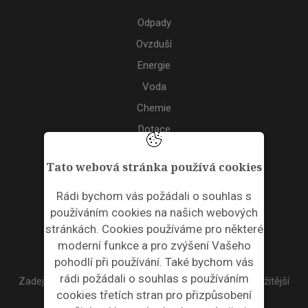
Odpady
Ovzduší
Energie
Voda
Chemie
Dotace
Akce
Tato webová stránka používá cookies
TAGS
Rádi bychom vás požádali o souhlas s
používáním cookies na našich webových
ODPADNÍ PLASTY
stránkách. Cookies používáme pro některé
moderní funkce a pro zvýšení Vašeho
NEWSLETTER
pohodlí při používání. Také bychom vás
rádi požádali o souhlas s používáním
Zadejte váš email a my Vám budeme zasílat ty nejdůležitější
cookies třetích stran pro přizpůsobení
informace, maximálně 1x týdně.