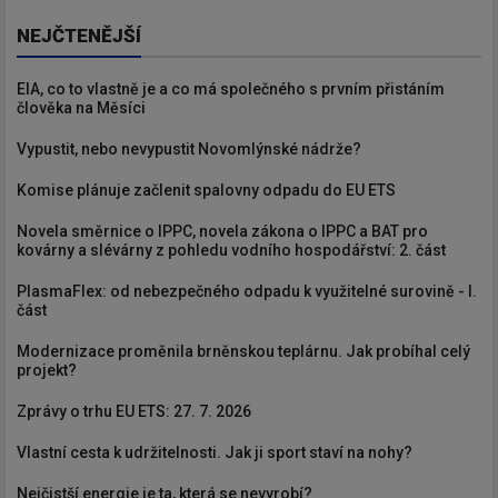
NEJČTENĚJŠÍ
EIA, co to vlastně je a co má společného s prvním přistáním
člověka na Měsíci
Vypustit, nebo nevypustit Novomlýnské nádrže?
Komise plánuje začlenit spalovny odpadu do EU ETS
Novela směrnice o IPPC, novela zákona o IPPC a BAT pro
kovárny a slévárny z pohledu vodního hospodářství: 2. část
PlasmaFlex: od nebezpečného odpadu k využitelné surovině - I.
část
Modernizace proměnila brněnskou teplárnu. Jak probíhal celý
projekt?
Zprávy o trhu EU ETS: 27. 7. 2026
Vlastní cesta k udržitelnosti. Jak ji sport staví na nohy?
Nejčistší energie je ta, která se nevyrobí?