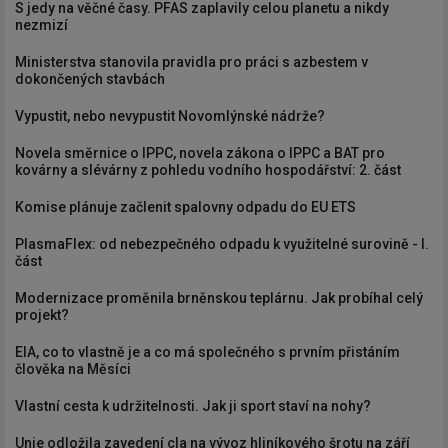
S jedy na věčné časy. PFAS zaplavily celou planetu a nikdy
nezmizí
Ministerstva stanovila pravidla pro práci s azbestem v
dokončených stavbách
Vypustit, nebo nevypustit Novomlýnské nádrže?
Novela směrnice o IPPC, novela zákona o IPPC a BAT pro
kovárny a slévárny z pohledu vodního hospodářství: 2. část
Komise plánuje začlenit spalovny odpadu do EU ETS
PlasmaFlex: od nebezpečného odpadu k využitelné surovině - I.
část
Modernizace proměnila brněnskou teplárnu. Jak probíhal celý
projekt?
EIA, co to vlastně je a co má společného s prvním přistáním
člověka na Měsíci
Vlastní cesta k udržitelnosti. Jak ji sport staví na nohy?
Unie odložila zavedení cla na vývoz hliníkového šrotu na září