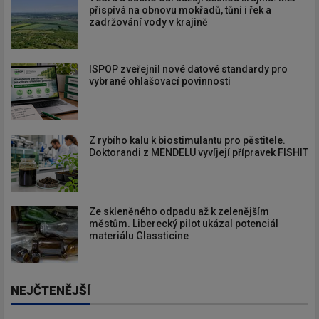
přispívá na obnovu mokřadů, tůní i řek a
zadržování vody v krajině
ISPOP zveřejnil nové datové standardy pro
vybrané ohlašovací povinnosti
Z rybího kalu k biostimulantu pro pěstitele.
Doktorandi z MENDELU vyvíjejí přípravek FISHIT
Ze skleněného odpadu až k zelenějším
městům. Liberecký pilot ukázal potenciál
materiálu Glassticine
NEJČTENĚJŠÍ