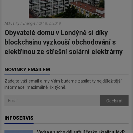
Aktuality
/
Energie
/
18. 2. 2019
Obyvatelé domu v Londýně si díky
blockchainu vyzkouší obchodování s
elektřinou ze střešní solární elektrárny
NOVINKY EMAILEM
Zadejte váš email a my Vám budeme zasílat ty nejdůležitější
informace, maximálně 1x týdně.
Odebírat
INFOSERVIS
Vedra a sucho dál sužují českou krajinu. MŽP