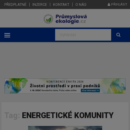
PŘEDPLATNÉ
INZERCE
KONTAKT
O NÁS
PŘIHLÁSIT
Tag:
ENERGETICKÉ KOMUNITY