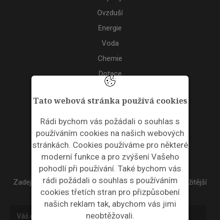
Ovzduší
Energie
Voda
Chemie
Dotace
Akce
Tato webová stránka používá cookies
TAGS
Rádi bychom vás požádali o souhlas s
používáním cookies na našich webových
ODPADNÍ PLASTY
stránkách. Cookies používáme pro některé
moderní funkce a pro zvýšení Vašeho
NEWSLETTER
pohodlí při používání. Také bychom vás
rádi požádali o souhlas s používáním
Zadejte váš email a my Vám budeme zasílat ty nejdůležitější
cookies třetích stran pro přizpůsobení
informace, maximálně 1x týdně.
našich reklam tak, abychom vás jimi
neobtěžovali.