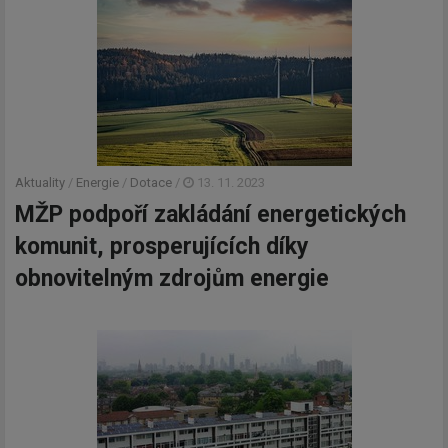
Aktuality
/
Energie
/
Dotace
/
13. 11. 2023
MŽP podpoří zakládání energetických
komunit, prosperujících díky
obnovitelným zdrojům energie