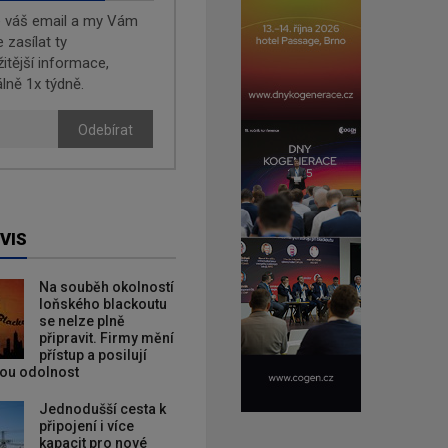
e váš email a my Vám
zasílat ty
žitější informace,
lně 1x týdně.
Odebírat
VIS
Na souběh okolností
loňského blackoutu
se nelze plně
připravit. Firmy mění
přístup a posilují
kou odolnost
Jednodušší cesta k
připojení i více
kapacit pro nové