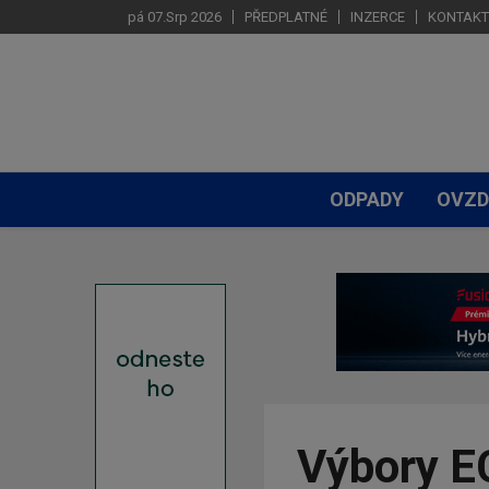
pá 07.Srp 2026
PŘEDPLATNÉ
INZERCE
KONTAKT
ODPADY
OVZD
Výbory E