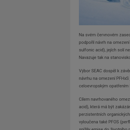
Na svém červnovém zasedá
podpořil návrh na omezení
sulfonic acid), jejích solí
Navazuje tak na stanovisk
Výbor SEAC dospěl k závěr
návrhu na omezení PFHxS j
celoevropským opatřením k ř
Cílem navrhovaného omezen
acid), která má být zakázá
perzistentních organických 
vyloučena také PFOS (perfl
snížily emise do životníh