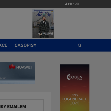
PŘIHLÁSIT
KCE
ČASOPISY
NKY EMAILEM