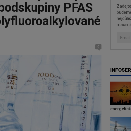
podskupiny PFAS
Zadejt
budeme 
olyfluoroalkylované
nejdůle
maximá
0
INFOSER
energetic