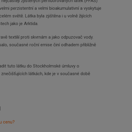
 nejčastěji zjištěných perfluorovaných látek (PFAS)
 velmi perzistentní a velmi bioakumulativní a vyskytuje
elém světě. Látka byla zjištěna i u volně žijících
tech jako je Arktida.
ravě textilií proti skvrnám a jako odpuzovač vody.
esalo, současné roční emise činí odhadem přibližně
adit tuto látku do Stockholmské úmluvy o
 znečišťujících látkách, kde je v současné době
]
ou cenu?