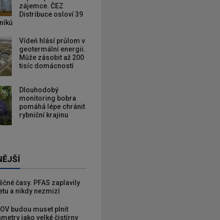
zájemce. ČEZ
Distribuce osloví 39
zníků
Vídeň hlásí průlom v
geotermální energii.
Může zásobit až 200
tisíc domácností
Dlouhodobý
monitoring bobra
pomáhá lépe chránit
rybniční krajinu
NĚJŠÍ
věčné časy. PFAS zaplavily
etu a nikdy nezmizí
OV budou muset plnit
metry jako velké čistírny