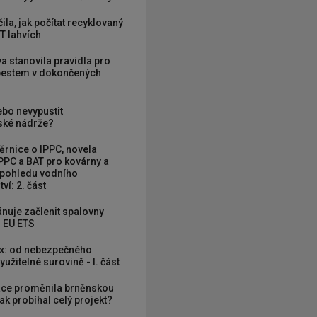
ila, jak počítat recyklovaný
T lahvích
va stanovila pravidla pro
zbestem v dokončených
ebo nevypustit
ké nádrže?
rnice o IPPC, novela
PPC a BAT pro kovárny a
 pohledu vodního
ví: 2. část
nuje začlenit spalovny
 EU ETS
x: od nebezpečného
užitelné surovině - I. část
ce proměnila brněnskou
ak probíhal celý projekt?