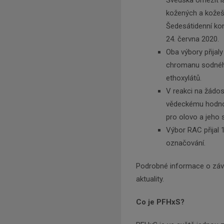
kožených a kožeš
Šedesátidenní ko
24. června 2020.
Oba výbory přijal
chromanu sodného,
ethoxylátů.
V reakci na žádos
vědeckému hodnoc
pro olovo a jeho 
Výbor RAC přijal 
označování.
Podrobné informace o závě
aktuality.
Co je PFHxS?