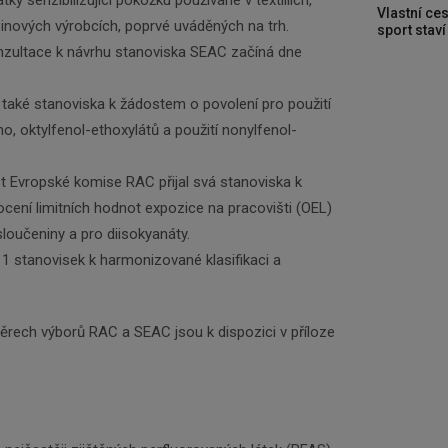
Newsletter
Vlastní ces
inových výrobcích, poprvé uváděných na trh.
sport stav
nzultace k návrhu stanoviska SEAC začíná dne
Zadejte váš email a my Vám budeme zasílat ty
nejdůležitější informace, maximálně 1x týdně.
y také stanoviska k žádostem o povolení pro použití
 oktylfenol-ethoxylátů a použití nonylfenol-
Odebírat
t Evropské komise RAC přijal svá stanoviska k
ení limitních hodnot expozice na pracovišti (OEL)
sloučeniny a pro diisokyanáty.
11 stanovisek k harmonizované klasifikaci a
rech výborů RAC a SEAC jsou k dispozici v příloze