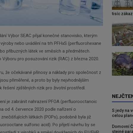
tisíc záka
ní Výbor SEAC přijal konečné stanovisko, kterým
 výroby nebo uvádění na trh PFHxS (perfluorohexane
 nebo příbuzných látek ve směsích a předmětech.
o Výboru pro posuzování rizik (RAC) z března 2020.
u, že očekávané přínosy a náklady pro společnost z
sou přiměřené, a proto by byly nejvhodnějším
ešení zjištěných rizik pro životní prostředí.
NEJČTE
í je zabránit nahrazení PFOA (perfluorooctanoic
na od 4. července 2020 podle nařízení o
S jedy na 
celou plan
znečišťujících látkách (POPs), podobně byla již
uorooctane sulfonic acid). Po přijetí návrhu by se
Domovní Č
stejné para
o prostředí z výrobků a směsí dovážených do EU/EHP