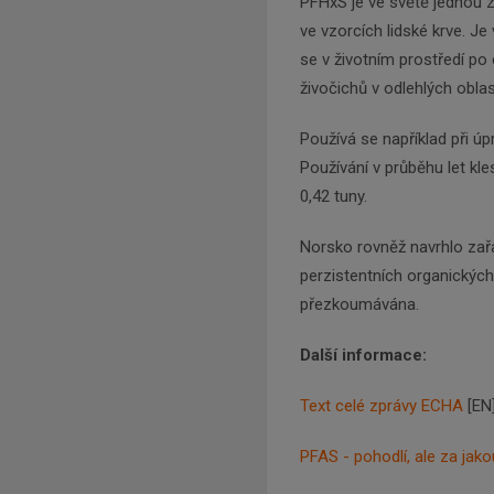
PFHxS je ve světě jednou z
ve vzorcích lidské krve. Je
se v životním prostředí po c
živočichů v odlehlých oblas
Používá se například při úp
Používání v průběhu let kl
0,42 tuny.
Norsko rovněž navrhlo zař
perzistentních organických
přezkoumávána.
Další informace:
Text celé zprávy ECHA
[EN
PFAS - pohodlí, ale za jak