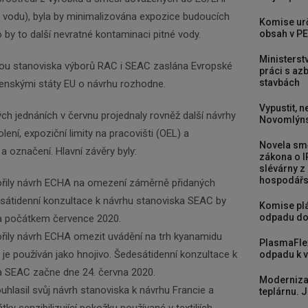
ích vodu), byla by minimalizována expozice budoucích
Komise urč
 by to další nevratné kontaminaci pitné vody.
obsah v PE
Ministerst
dou stanoviska výborů RAC i SEAC zaslána Evropské
práci s a
stavbách
lenskými státy EU o návrhu rozhodne.
Vypustit, n
h jednáních v červnu projednaly rovněž další návrhy
Novomlýns
ení, expoziční limity na pracovišti (OEL) a
Novela smě
a označení. Hlavní závěry byly:
zákona o I
slévárny z
hospodářst
řily návrh ECHA na omezení záměrně přidaných
esátidenní konzultace k návrhu stanoviska SEAC by
Komise plá
odpadu do
a počátkem července 2020.
řily návrh ECHA omezit uvádění na trh kyanamidu
PlasmaFle
 je používán jako hnojivo. Šedesátidenní konzultace k
odpadu k vy
a SEAC začne dne 24. června 2020.
Moderniza
lasil svůj návrh stanoviska k návrhu Francie a
teplárnu. J
ky senzibilizující pokožku používané v textiliích,