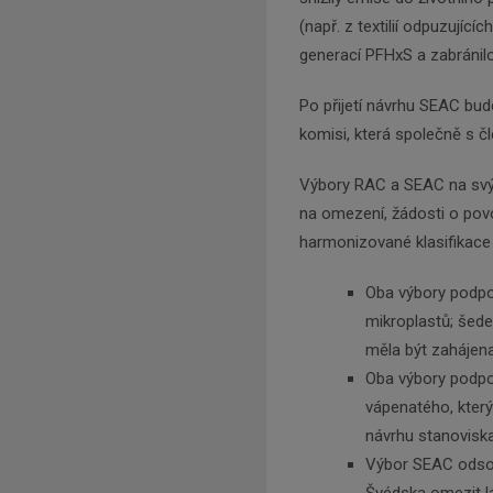
(např. z textilií odpuzujíc
generací PFHxS a zabránilo
Po přijetí návrhu SEAC bu
komisi, která společně s č
Výbory RAC a SEAC na svýc
na omezení, žádosti o povol
harmonizované klasifikace 
Oba výbory podpo
mikroplastů; šed
měla být zahájen
Oba výbory podpo
vápenatého, který
návrhu stanovisk
Výbor SEAC odsouh
Švédska omezit lát