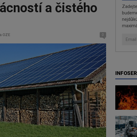
ácností a čistého
Zadejt
budeme 
nejdůle
maximá
a OZE
0
INFOSER