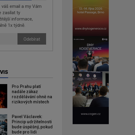
e váš email a my Vám
zasílat ty
žitější informace,
lně 1x týdně.
Odebírat
VIS
Pro Prahu platí
nadále zákaz
rozdělávání ohně na
rizikových místech
Pavel Václavek:
Princip udržitelnosti
bude úspěšný, pokud
bude pro lidi