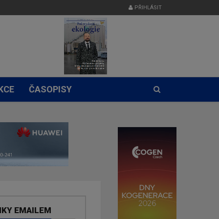
PŘIHLÁSIT
KCE
ČASOPISY
NKY EMAILEM