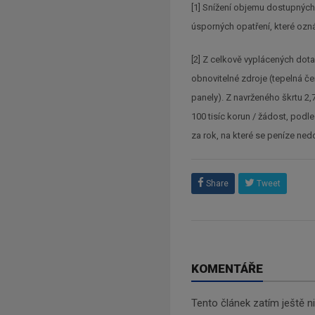
[1] Snížení objemu dostupných
úsporných opatření, které ozná
[2] Z celkově vyplácených dotac
obnovitelné zdroje (tepelná če
panely). Z navrženého škrtu 2,
100 tisíc korun / žádost, podl
za rok, na které se peníze ne
Share
Tweet
KOMENTÁŘE
Tento článek zatím ještě 