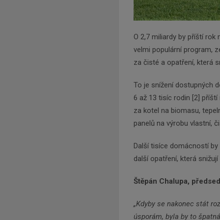
O 2,7 miliardy by příští ro
velmi populární program, z
za čisté a opatření, která 
To je snížení dostupných d
6 až 13 tisíc rodin [2] př
za kotel na biomasu, tepel
panelů na výrobu vlastní, či
Další tisíce domácností b
další opatření, která snižu
Štěpán Chalupa, předsed
„Kdyby se nakonec stát ro
úsporám, byla by to špatná