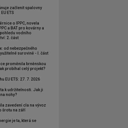
nuje začlenit spalovny
 EU ETS
rnice o IPPC, novela
PPC a BAT pro kovárny a
 pohledu vodního
ví: 2. část
x: od nebezpečného
užitelné surovině - I. část
ce proměnila brněnskou
ak probíhal celý projekt?
hu EU ETS: 27. 7. 2026
ta k udržitelnosti. Jak ji
í na nohy?
ila zavedení cla na vývoz
 šrotu na září
nergie je ta, která se