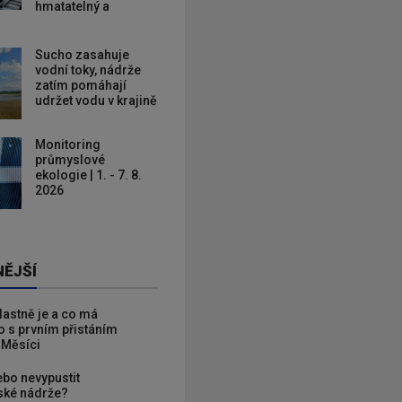
hmatatelný a
Sucho zasahuje
vodní toky, nádrže
zatím pomáhají
udržet vodu v krajině
Monitoring
průmyslové
ekologie | 1. - 7. 8.
2026
NĚJŠÍ
vlastně je a co má
 s prvním přistáním
 Měsíci
ebo nevypustit
ké nádrže?