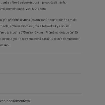
 peněz v Nové zelené úsporám je součástí návrhu
mil premiér Babiš. Viz LN 7. února
í jde přibližně čtvrtina (500 miliónů korun) ročně na malé
rpadla, kotle na biomasu, malé fotovoltaiky a solární
7 mld je čtvrtina 675 milionů korun. Průměrná dotace ční 50-
e technologie. To tedy znamená 6,8 až 13,5 tisíc domácností
dostanou.
nikdo neokomentoval.