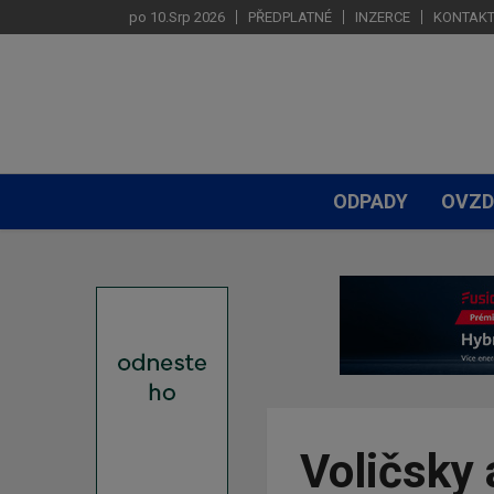
po 10.Srp 2026
PŘEDPLATNÉ
INZERCE
KONTAK
ODPADY
OVZD
Voličsky 