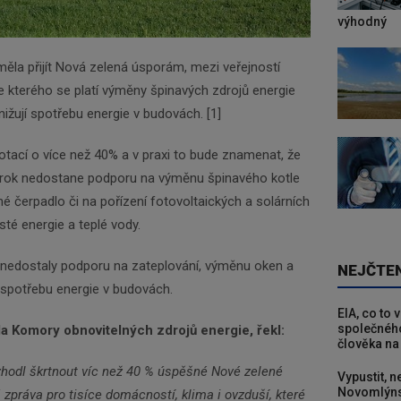
výhodný
k měla přijít Nová zelená úsporám, mezi veřejností
e kterého se platí výměny špinavých zdrojů energie
snižují spotřebu energie v budovách. [1]
otací o více než 40% a v praxi to bude znamenat, že
íští rok nedostane podporu na výměnu špinavého kotle
né čerpadlo či na pořízení fotovoltaických a solárních
sté energie a teplé vody.
y nedostaly podporu na zateplování, výměnu oken a
NEJČTE
jí spotřebu energie v budovách.
EIA, co to 
společného
a Komory obnovitelných zdrojů energie, řekl:
člověka na
zhodl škrtnout víc než 40 % úspěšné Nové zelené
Vypustit, n
Novomlýns
 zpráva pro tisíce domácností, klima i ovzduší, které