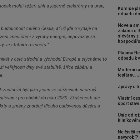
pak mohli těžaři uhlí a jaderné elektrárny na uran,
Komise plá
odpadu do
Novela smě
í budoucnost celého Česka, ať už jde o výdaje na
zákona o I
slévárny z
ení znečištění z výroby energie, nepovažuji za
hospodářst
íry ve státním rozpočtu.”
PlasmaFle
odpadu k vy
ikát v celé střední a východní Evropě a slýcháme to
i veřejností díky své stabilitě, šířce záběru a
Moderniza
teplárnu. J
e.
Zprávy o tr
 zasloužil být jako jeden ze stěžejních nástrojů
osilován i pro období do roku 2030. Zkušenosti ale
Vlastní ces
sport stav
škrty a změny zhoršují dlouho budovanou důvěru a
Unie odlož
hliníkového
Nejčistší e
nevyrobí?