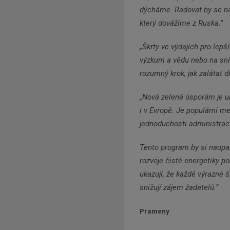
dýcháme. Radovat by se nao
který dovážíme z Ruska.”
„Škrty ve výdajích pro lepš
výzkum a vědu nebo na sníž
rozumný krok, jak zalátat d
„Nová zelená úsporám je un
i v Evropě. Je populární mez
jednoduchosti administrac
Tento program by si naopak
rozvoje čisté energetiky p
ukazují, že každé výrazné 
snižují zájem žadatelů.”
Prameny