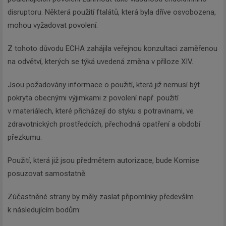
disruptoru. Některá použití ftalátů, která byla dříve osvobozena,
mohou vyžadovat povolení.
Z tohoto důvodu ECHA zahájila veřejnou konzultaci zaměřenou
na odvětví, kterých se týká uvedená změna v příloze XIV.
Newsletter
Jsou požadovány informace o použití, která již nemusí být
pokryta obecnými výjimkami z povolení např. použití
Zadejte váš email a my Vám
v materiálech, které přicházejí do styku s potravinami, ve
budeme zasílat ty nejdůležitější
zdravotnických prostředcích, přechodná opatření a období
informace, maximálně 1x týdně.
přezkumu.
Použití, která již jsou předmětem autorizace, bude Komise
posuzovat samostatně.
Odebírat
Zúčastněné strany by měly zaslat připomínky především
k následujícím bodům: