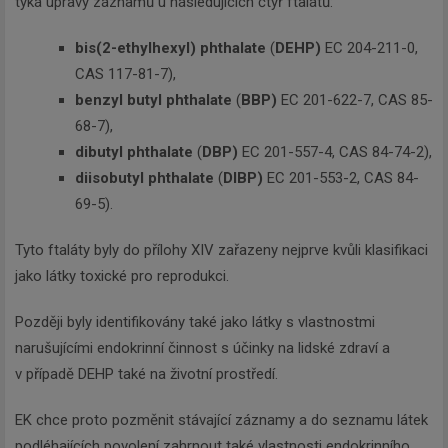
týká úpravy záznamů u následujících čtyř ftalátů:
bis(2-ethylhexyl) phthalate
(
DEHP)
EC 204-211-0,
CAS 117-81-7),
benzyl butyl phthalate
(
BBP)
EC 201-622-7, CAS 85-
68-7),
dibutyl phthalate
(
DBP)
EC 201-557-4, CAS 84-74-2),
diisobutyl phthalate
(
DIBP)
EC 201-553-2, CAS 84-
69-5).
Tyto ftaláty byly do přílohy XIV zařazeny nejprve kvůli klasifikaci
jako látky toxické pro reprodukci.
Později byly identifikovány také jako látky s vlastnostmi
narušujícími endokrinní činnost s účinky na lidské zdraví a
v případě DEHP také na životní prostředí.
EK chce proto pozměnit stávající záznamy a do seznamu látek
podléhajících povolení zahrnout také vlastnosti endokrinního