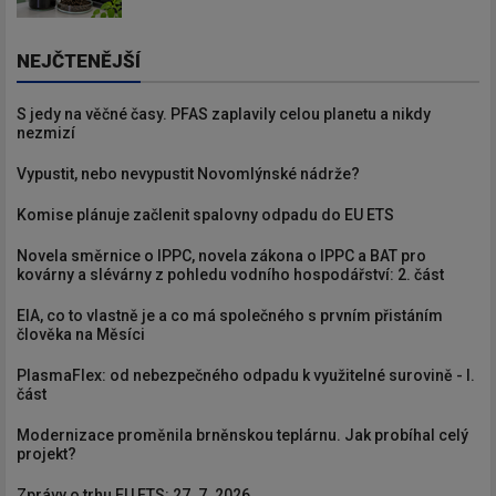
NEJČTENĚJŠÍ
S jedy na věčné časy. PFAS zaplavily celou planetu a nikdy
nezmizí
Vypustit, nebo nevypustit Novomlýnské nádrže?
Komise plánuje začlenit spalovny odpadu do EU ETS
Novela směrnice o IPPC, novela zákona o IPPC a BAT pro
kovárny a slévárny z pohledu vodního hospodářství: 2. část
EIA, co to vlastně je a co má společného s prvním přistáním
člověka na Měsíci
PlasmaFlex: od nebezpečného odpadu k využitelné surovině - I.
část
Modernizace proměnila brněnskou teplárnu. Jak probíhal celý
projekt?
Zprávy o trhu EU ETS: 27. 7. 2026