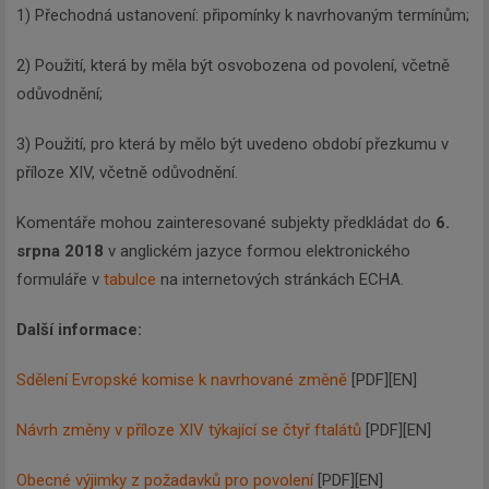
1) Přechodná ustanovení: připomínky k navrhovaným termínům;
2) Použití, která by měla být osvobozena od povolení, včetně
odůvodnění;
3) Použití, pro která by mělo být uvedeno období přezkumu v
příloze XIV, včetně odůvodnění.
Komentáře mohou zainteresované subjekty předkládat do
6.
srpna 2018
v anglickém jazyce formou elektronického
formuláře v
tabulce
na internetových stránkách ECHA.
Další informace:
Sdělení Evropské komise k navrhované změně
[PDF][EN]
Návrh změny v příloze XIV týkající se čtyř ftalátů
[PDF][EN]
Obecné výjimky z požadavků pro povolení
[PDF][EN]