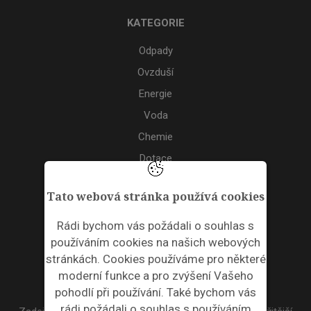
KATEGORIE
Odpady
Ovzduší
Energie
Voda
Chemie
Dotace
Akce
Tato webová stránka používá cookies
TAGS
Rádi bychom vás požádali o souhlas s
používáním cookies na našich webových
ODPADNÍ PLASTY
stránkách. Cookies používáme pro některé
moderní funkce a pro zvýšení Vašeho
NEWSLETTER
pohodlí při používání. Také bychom vás
rádi požádali o souhlas s používáním