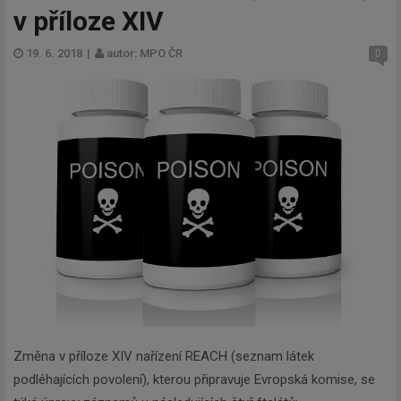
v příloze XIV
19. 6. 2018
|
autor: MPO ČR
0
Změna v příloze XIV nařízení REACH (seznam látek
podléhajících povolení), kterou připravuje Evropská komise, se