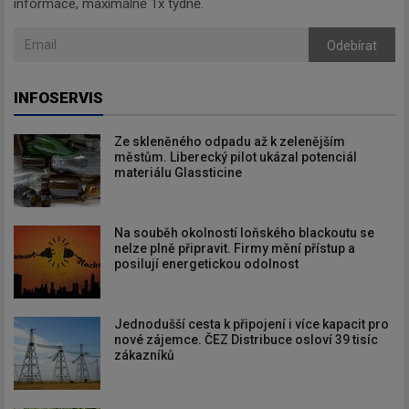
informace, maximálně 1x týdně.
Odebírat
INFOSERVIS
Ze skleněného odpadu až k zelenějším
městům. Liberecký pilot ukázal potenciál
materiálu Glassticine
Na souběh okolností loňského blackoutu se
nelze plně připravit. Firmy mění přístup a
posilují energetickou odolnost
Jednodušší cesta k připojení i více kapacit pro
nové zájemce. ČEZ Distribuce osloví 39 tisíc
zákazníků