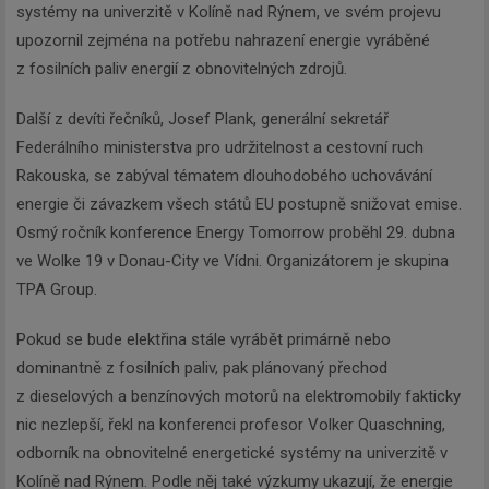
systémy na univerzitě v Kolíně nad Rýnem, ve svém projevu
upozornil zejména na potřebu nahrazení energie vyráběné
z fosilních paliv energií z obnovitelných zdrojů.
Další z devíti řečníků, Josef Plank, generální sekretář
Federálního ministerstva pro udržitelnost a cestovní ruch
Rakouska, se zabýval tématem dlouhodobého uchovávání
energie či závazkem všech států EU postupně snižovat emise.
Osmý ročník konference Energy Tomorrow proběhl 29. dubna
ve Wolke 19 v Donau-City ve Vídni. Organizátorem je skupina
TPA Group.
Pokud se bude elektřina stále vyrábět primárně nebo
dominantně z fosilních paliv, pak plánovaný přechod
z dieselových a benzínových motorů na elektromobily fakticky
nic nezlepší, řekl na konferenci profesor Volker Quaschning,
odborník na obnovitelné energetické systémy na univerzitě v
Kolíně nad Rýnem. Podle něj také výzkumy ukazují, že energie