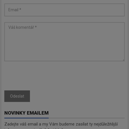
Zadejte váš email a my Vám
budeme zasílat ty nejdůležitější
informace, maximálně 1x týdně.
Odebírat
Odeslat
NOVINKY EMAILEM
Zadejte váš email a my Vám budeme zasílat ty nejdůležitější