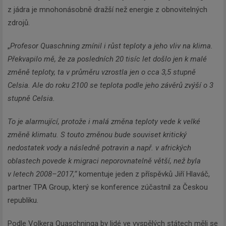
z jádra je mnohonásobně dražší než energie z obnovitelných
zdrojů.
„
Profesor Quaschning zmínil i růst teploty a jeho vliv na klima.
Překvapilo mě, že za posledních 20 tisíc let došlo jen k malé
změně teploty, ta v průměru vzrostla jen o cca 3,5 stupně
Celsia. Ale do roku 2100 se teplota podle jeho závěrů zvýší o 3
stupně Celsia.
To je alarmující, protože i malá změna teploty vede k velké
změně klimatu. S touto změnou bude souviset kritický
nedostatek vody a následně potravin a např. v afrických
oblastech povede k migraci neporovnatelně větší, než byla
v letech 2008–2017,“
komentuje jeden z příspěvků Jiří Hlaváč,
partner TPA Group, který se konference zúčastnil za Českou
republiku.
Podle Volkera Quaschninga by lidé ve vyspělých státech měli se