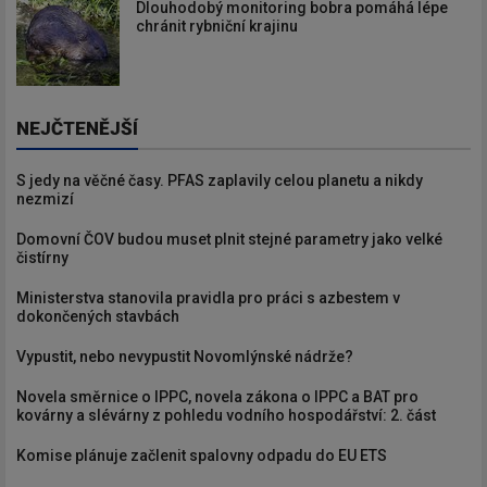
Dlouhodobý monitoring bobra pomáhá lépe
chránit rybniční krajinu
NEJČTENĚJŠÍ
S jedy na věčné časy. PFAS zaplavily celou planetu a nikdy
nezmizí
Domovní ČOV budou muset plnit stejné parametry jako velké
čistírny
Ministerstva stanovila pravidla pro práci s azbestem v
dokončených stavbách
Vypustit, nebo nevypustit Novomlýnské nádrže?
Novela směrnice o IPPC, novela zákona o IPPC a BAT pro
kovárny a slévárny z pohledu vodního hospodářství: 2. část
Komise plánuje začlenit spalovny odpadu do EU ETS