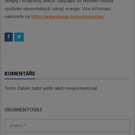
veřejný i soukromý sektor zabývající se řešením otázky
využívání obnovitelných zdrojů energie. Více informací
naleznete na
https://www.energy-tomorrow.eu/en/
.
KOMENTÁŘE
Tento článek zatím ještě nikdo neokomentoval.
OKOMENTOVAT
Newsletter