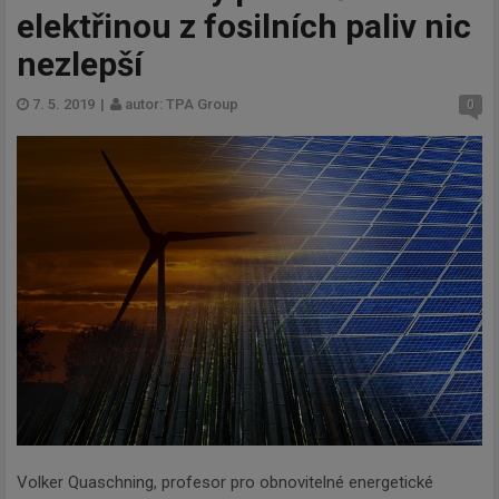
elektřinou z fosilních paliv nic
nezlepší
7. 5. 2019
|
autor: TPA Group
0
Volker Quaschning, profesor pro obnovitelné energetické