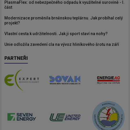
PlasmaFlex: od nebezpečného odpadu k využitelné surovině - I.
část
Modernizace proměnila brněnskou teplárnu. Jak probíhal celý
projekt?
Vlastní cesta k udržitelnosti. Jak ji sport staví na nohy?
Unie odložila zavedení cla na vývoz hliníkového šrotu na září
PARTNEŘI