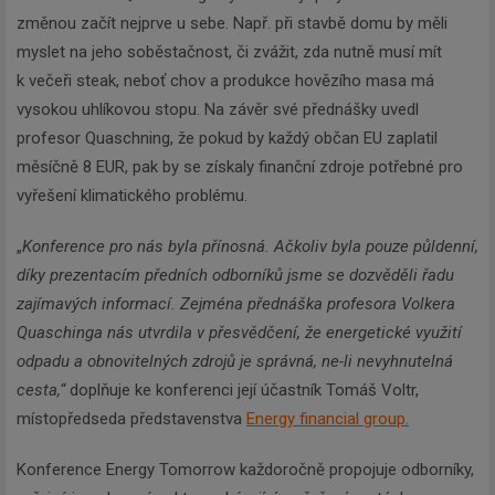
změnou začít nejprve u sebe. Např. při stavbě domu by měli
myslet na jeho soběstačnost, či zvážit, zda nutně musí mít
k večeři steak, neboť chov a produkce hovězího masa má
vysokou uhlíkovou stopu. Na závěr své přednášky uvedl
profesor Quaschning, že pokud by každý občan EU zaplatil
měsíčně 8 EUR, pak by se získaly finanční zdroje potřebné pro
vyřešení klimatického problému.
„
Konference pro nás byla přínosná. Ačkoliv byla pouze půldenní,
díky prezentacím předních odborníků jsme se dozvěděli řadu
zajímavých informací. Zejména přednáška profesora Volkera
Quaschinga nás utvrdila v přesvědčení, že energetické využití
odpadu a obnovitelných zdrojů je správná, ne-li nevyhnutelná
cesta,“
doplňuje ke konferenci její účastník Tomáš Voltr,
místopředseda představenstva
Energy financial group.
Konference Energy Tomorrow každoročně propojuje odborníky,