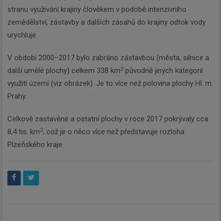
stranu využívání krajiny člověkem v podobě intenzivního
zemědělství, zástavby a dalších zásahů do krajiny odtok vody
urychluje.
V období 2000–2017 bylo zabráno zástavbou (města, silnice a
2
další umělé plochy) celkem 338 km
původně jiných kategorií
využití území (viz obrázek). Je to více než polovina plochy Hl. m.
Prahy.
Celkově zastavěné a ostatní plochy v roce 2017 pokrývaly cca
2
8,4 tis. km
, což je o něco více než představuje rozloha
Plzeňského kraje.