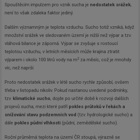
Spouštěcím impulzem pro vznik sucha je
nedostatek srážek
,
není to však zdaleka faktor jediný.
Dalším významným je teplota vzduchu. Sucho totiž vzniká, když
množství srážek ve sledovaném území je nižší než výpar a tzv.
vláhová bilance je záporná. Výpar se zvyšuje s rostoucí
teplotou vzduchu, v letních měsících může krajina ztratit
2
výparem i okolo 100 litrů vody na m
za měsíc, což je mnohdy
víc, než naprší.
Proto nedostatek srážek v létě sucho rychle způsobí, ovšem
třeba v listopadu nikoliv. Pokud nastanou uvedené podmínky,
tzv.
klimatické sucho
, dojde po určité době k rozvoji dalších
projevů sucha, mezi které patří
pokles průtoků v řekách a
snižování stavu podzemních vod
(tzv. hydrologické sucho) a
dále
pokles půdní vlhkosti
(půdní, zemědělské sucho).
Roční průměrná teplota na území ČR stoupá, výrazně se