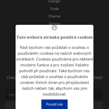
Energie
Voda
Chemie
Dotace
Akce
Tato webová stránka používá cookies
TAGS
Rádi bychom vás požádali o souhlas s
používáním cookies na našich webových
ODPADNÍ PLASTY
stránkách. Cookies používáme pro některé
moderní funkce a pro zvýšení Vašeho
NEWSLETTER
pohodlí při používání. Také bychom vás
rádi požádali o souhlas s používáním
Zadejte váš email a my Vám budeme zasílat ty nejdůležitější
cookies třetích stran pro přizpůsobení
informace, maximálně 1x týdně.
našich reklam tak, abychom vás jimi
neobtěžovali.
Povolit vše
Odebírat