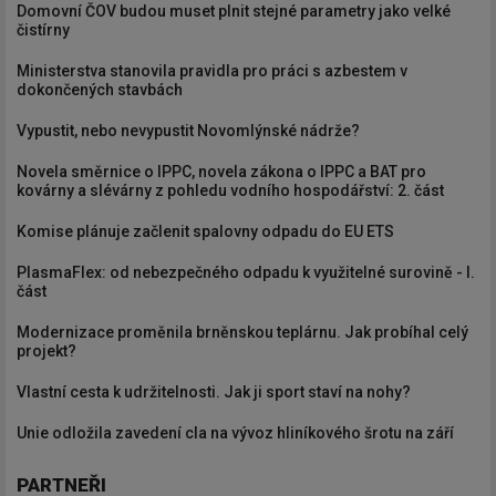
Domovní ČOV budou muset plnit stejné parametry jako velké
čistírny
Ministerstva stanovila pravidla pro práci s azbestem v
dokončených stavbách
Vypustit, nebo nevypustit Novomlýnské nádrže?
Novela směrnice o IPPC, novela zákona o IPPC a BAT pro
kovárny a slévárny z pohledu vodního hospodářství: 2. část
Komise plánuje začlenit spalovny odpadu do EU ETS
PlasmaFlex: od nebezpečného odpadu k využitelné surovině - I.
část
Modernizace proměnila brněnskou teplárnu. Jak probíhal celý
projekt?
Vlastní cesta k udržitelnosti. Jak ji sport staví na nohy?
Unie odložila zavedení cla na vývoz hliníkového šrotu na září
PARTNEŘI