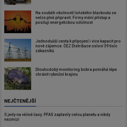
Na souběh okolností loňského blackoutu se
nelze plně připravit. Firmy mění přístup a
posilují energetickou odolnost
Jednodušší cesta k připojení i více kapacit pro
nové zájemce. ČEZ Distribuce osloví 39 tisíc
zákazníků
Dlouhodobý monitoring bobra pomáhá lépe
chránit rybniční krajinu
NEJČTENĚJŠÍ
S jedy na věčné časy. PFAS zaplavily celou planetu a nikdy
nezmizí