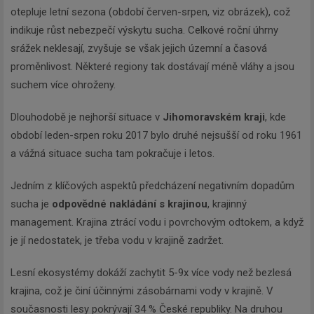
otepluje letní sezona (období červen-srpen, viz obrázek), což
indikuje růst nebezpečí výskytu sucha. Celkové roční úhrny
srážek neklesají, zvyšuje se však jejich územní a časová
proměnlivost. Některé regiony tak dostávají méně vláhy a jsou
suchem více ohroženy.
Dlouhodobě je nejhorší situace v
Jihomoravském kraji
, kde
období leden-srpen roku 2017 bylo druhé nejsušší od roku 1961
a vážná situace sucha tam pokračuje i letos.
Jedním z klíčových aspektů předcházení negativním dopadům
sucha je
odpovědné nakládání s krajinou
, krajinný
management. Krajina ztrácí vodu i povrchovým odtokem, a když
je jí nedostatek, je třeba vodu v krajině zadržet.
Lesní ekosystémy dokáží zachytit 5-9x více vody než bezlesá
krajina, což je činí účinnými zásobárnami vody v krajině. V
současnosti lesy pokrývají 34 % České republiky. Na druhou