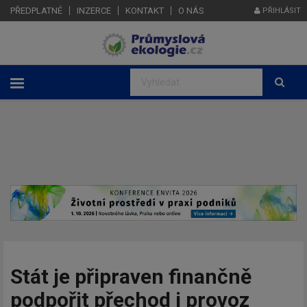
PŘEDPLATNÉ
INZERCE
KONTAKT
O NÁS
PŘIHLÁSIT
Stát je připraven finančně
podpořit přechod i provoz