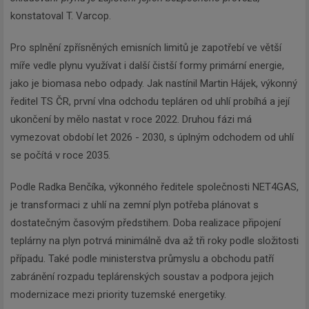
konstatoval T. Varcop.
Pro splnění zpřísněných emisních limitů je zapotřebí ve větší
míře vedle plynu využívat i další čistší formy primární energie,
jako je biomasa nebo odpady. Jak nastínil Martin Hájek, výkonný
ředitel TS ČR, první vlna odchodu tepláren od uhlí probíhá a její
ukončení by mělo nastat v roce 2022. Druhou fázi má
vymezovat období let 2026 - 2030, s úplným odchodem od uhlí
se počítá v roce 2035.
Podle Radka Benčíka, výkonného ředitele společnosti NET4GAS,
je transformaci z uhlí na zemní plyn potřeba plánovat s
dostatečným časovým předstihem. Doba realizace připojení
teplárny na plyn potrvá minimálně dva až tři roky podle složitosti
případu. Také podle ministerstva průmyslu a obchodu patří
zabránění rozpadu teplárenských soustav a podpora jejich
modernizace mezi priority tuzemské energetiky.