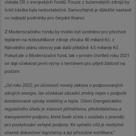
získala ČR z evropských fondů. Pouze z tuzemských zdrojů by
totiž částka byla nedostatečná. Samozřejmě je důležité nastavit
co nejlepší podmínky pro čerpání financí.
Z Modernizačního fondu by mohlo být uvolněno pro přechod
tepláren na nízkouhlíkové zdroje zhruba 40 miliard Kč, z
Národního plánu obnovy pak další přibližně 4,5 miliardy Kč.
Pokud jde o Modernizační fond, tak v prvním čtvrtletí roku 2021
se dají očekávat první výzvy s termínem pro přijetí žádostí na
podzim.
„Od roku 2022, po účinnosti novely zákona o podporovaných
zdrojích energie, lze očekávat zásadní změny nejen v podpoře
kombinované výroby elektřiny a tepla. Cílem Energetického
regulačního úřadu je stanovit přiměřenou, předvídatelnou a
transparentní podporu, která bude zcela v souladu s pravidly
pro poskytování veřejné podpory. Ke splnění cílů je nezbytné
včasné dokončení legislativy a její příslušné notifikace,“