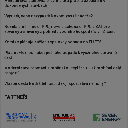
Ministerstva stanovila pravidla pro práci s azbestem v
dokončených stavbách
Vypustit, nebo nevypustit Novomlýnské nádrže?
Novela směrnice o IPPC, novela zákona o IPPC a BAT pro
kovárny a slévárny z pohledu vodního hospodářství: 2. část
Komise plánuje začlenit spalovny odpadu do EU ETS
PlasmaFlex: od nebezpečného odpadu k využitelné surovině - I.
část
Modernizace proměnila brněnskou teplárnu. Jak probíhal celý
projekt?
Vlastní cesta k udržitelnosti. Jak ji sport staví na nohy?
PARTNEŘI