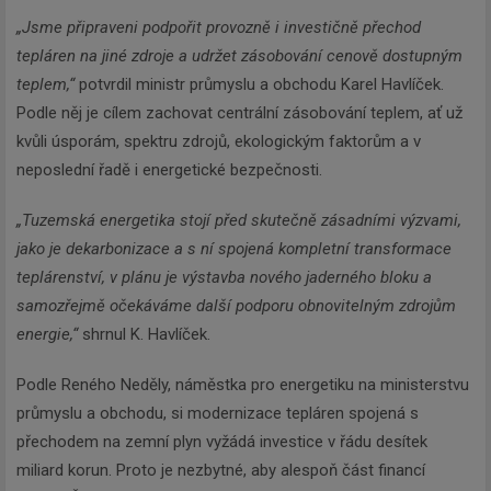
„Jsme připraveni podpořit provozně i investičně přechod
tepláren na jiné zdroje a udržet zásobování cenově dostupným
teplem,“
potvrdil ministr průmyslu a obchodu Karel Havlíček.
Podle něj je cílem zachovat centrální zásobování teplem, ať už
kvůli úsporám, spektru zdrojů, ekologickým faktorům a v
neposlední řadě i energetické bezpečnosti.
„Tuzemská energetika stojí před skutečně zásadními výzvami,
jako je dekarbonizace a s ní spojená kompletní transformace
teplárenství, v plánu je výstavba nového jaderného bloku a
samozřejmě očekáváme další podporu obnovitelným zdrojům
energie,“
shrnul K. Havlíček.
Podle Reného Neděly, náměstka pro energetiku na ministerstvu
průmyslu a obchodu, si modernizace tepláren spojená s
přechodem na zemní plyn vyžádá investice v řádu desítek
miliard korun. Proto je nezbytné, aby alespoň část financí