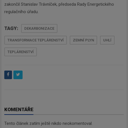
zakončil Stanislav Trávníček, předseda Rady Energetického
regulačního úřadu.
TAGY:
DEKARBONIZACE
TRANSFORMACE TEPLÁRENSTVÍ
ZEMNÍ PLYN
UHLÍ
TEPLÁRENSTVÍ
Newsletter
Zadejte váš email a my Vám
KOMENTÁŘE
budeme zasílat ty nejdůležitější
informace, maximálně 1x týdně.
Tento článek zatím ještě nikdo neokomentoval.