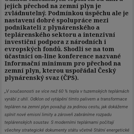
jejich přechod na zemní plyn je
zvládnutelný. Podmínkou úspěchu ale je
nastavení dobré spolupráce mezi
podnikateli z plynárenského a
teplárenského sektoru a intenzivní
investiční podpora z národních i
evropských fondů. Shodli se na tom
účastníci on-line konference nazvané
Informační minimum pro přechod na
zemní plyn, kterou uspořádal Český
plynárenský svaz (ČPS).
„V současnosti se více než 60 % tepla v tuzemských teplárnách
vyrábí z uhlí. Odklon od vytápění tímto palivem a transformace
tepláren na zemní plyn považuji za jedinou cestu, jak dokážeme
splnit nové emisní limity a zároveň zabráníme rozpadu
teplárenských soustav. S moderními teplárnami počítají
všechny strategické dokumenty státu včetně Státní energetické