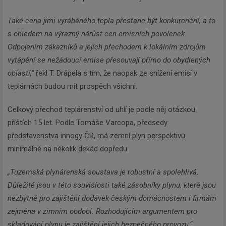
Také cena jimi vyráběného tepla přestane být konkurenční, a to
s ohledem na výrazný nárůst cen emisních povolenek.
Odpojením zákazníků a jejich přechodem k lokálním zdrojům
vytápění se nežádoucí emise přesouvají přímo do obydlených
oblastí,“
řekl T. Drápela s tím, že naopak ze snížení emisí v
teplárnách budou mít prospěch všichni.
Celkový přechod teplárenství od uhlí je podle něj otázkou
příštích 15 let. Podle Tomáše Varcopa, předsedy
představenstva innogy ČR, má zemní plyn perspektivu
minimálně na několik dekád dopředu.
„Tuzemská plynárenská soustava je robustní a spolehlivá.
Důležité jsou v této souvislosti také zásobníky plynu, které jsou
nezbytné pro zajištění dodávek českým domácnostem i firmám
zejména v zimním období. Rozhodujícím argumentem pro
skladování plynu je zajištění jejich bezpečného provozu,“