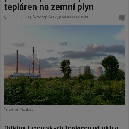
tepláren na zemní plyn
13. 11. 2020
|
zdroj: Český plynárenský svaz
0
zdroj: Pixabay
Odklon tuzemských tepláren od uhlí a