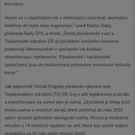
koncepce.
Hovoří se o stabilizační roli v elektrizační soustavě, akumulaci
elektřiny do tepla nebo kogeneraci,“
uvedl Martin Slabý,
předseda Rady ČPS, a dodal:
„Český plynárenský svaz a
Teplárenské sdružení ČR už počátkem letošního července
podepsaly Memorandum o spolupráci na budoucí
dekarbonizaci teplárenství. Plynárenské i teplárenské
společnosti jsou do modernizace připraveny investovat miliardy
korun.“
Jak připomněl Tomáš Drápela, předseda výkonné rady
Teplárenského sdružení (TS) ČR, boj o uhlí teplárenství prohrálo
a transformace na zemní plyn je nutná.
„Urychleně je třeba řešit
změnu paliva u menších zdrojů, které potřebují do roku 2023
splnit výrazně zpřísněné ekologické normy. Provoz je konkrétně
ohrožen u 19 menších tepláren na uhlí, které bez rychlé reakce
nedokážou za tři roky splnit emisní limity.