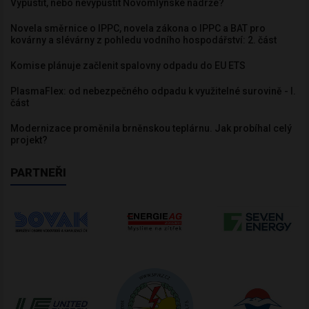
Vypustit, nebo nevypustit Novomlýnské nádrže?
Novela směrnice o IPPC, novela zákona o IPPC a BAT pro
kovárny a slévárny z pohledu vodního hospodářství: 2. část
Komise plánuje začlenit spalovny odpadu do EU ETS
PlasmaFlex: od nebezpečného odpadu k využitelné surovině - I.
část
Modernizace proměnila brněnskou teplárnu. Jak probíhal celý
projekt?
PARTNEŘI