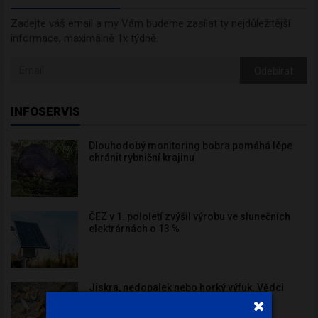
Zadejte váš email a my Vám budeme zasílat ty nejdůležitější
informace, maximálně 1x týdně.
Odebírat
INFOSERVIS
Dlouhodobý monitoring bobra pomáhá lépe
chránit rybniční krajinu
ČEZ v 1. pololetí zvýšil výrobu ve slunečních
elektrárnách o 13 %
Jiskra, nedopalek nebo horký výfuk. Vědci
ukazují, jak snadno vzniká letní požár