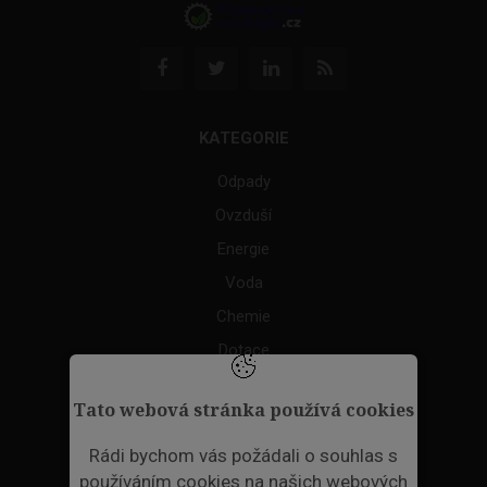
KATEGORIE
Odpady
Ovzduší
Energie
Voda
Chemie
Dotace
Akce
Tato webová stránka používá cookies
TAGS
Rádi bychom vás požádali o souhlas s
používáním cookies na našich webových
ODPADNÍ PLASTY