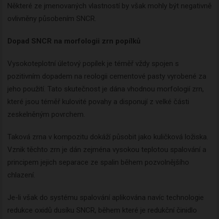
Některé ze jmenovaných vlastností by však mohly být negativně
ovlivněny působením SNCR.
Dopad SNCR na morfologii zrn popílků
Vysokoteplotní úletový popílek je téměř vždy spojen s
pozitivním dopadem na reologii cementové pasty vyrobené za
jeho použití. Tato skutečnost je dána vhodnou morfologií zrn,
které jsou téměř kulovité povahy a disponují z velké části
zeskelněným povrchem.
Taková zrna v kompozitu dokáží působit jako kuličková ložiska.
Vznik těchto zrn je dán zejména vysokou teplotou spalování a
principem jejich separace ze spalin během pozvolnějšího
chlazení.
Je-li však do systému spalování aplikována navíc technologie
redukce oxidů dusíku SNCR, během které je redukční činidlo