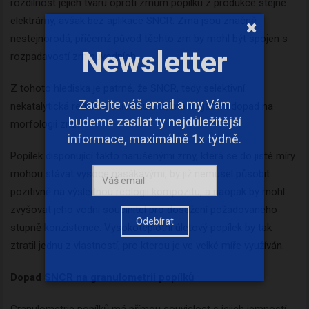
rozdílnost jejich tvaru oproti zrnům popílku z produkce stejné
elektrárny, avšak bez aplikace SNCR. Zrna jsou značně
nestejnorodá, přičemž původ těchto zrn by mohl být spojen s
rozpadavostí zrn původních.
Z tohoto hlediska je patrné, že SNCR, tedy selektivní
nekatalytická redukce oxidů dusíku, má negativní dopad na
morfologii zrn.
Popílek disponující takto narušenými zrny, která se do jisté míry
mohou stávat vysoce nasákavými, by již nemusel působit
pozitivně na výslednou reologii kompozitu, a naopak by mohl
zvyšovat jeho vodní součinitel pro dosažení požadovaného
stupně konzistence. Vysokoteplotní úletový popílek by tak
ztratil jednu z vlastností, pro kterou je ve velké míře využíván.
Dopad SNCR na granulometrii popílků
Granulometrie popílků má přímou souvislost s jejich jemností