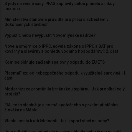
S jedy na věčné časy. PFAS zaplavily celou planetu a nikdy
nezmizí
Ministerstva stanovila pravidla pro práci s azbestem v
dokončených stavbách
Vypustit, nebo nevypustit Novomlýnské nádrže?
Novela směrnice o IPPC, novela zákona o IPPC a BAT pro
kovárny a slévárny z pohledu vodního hospodářství: 2. část
Komise plánuje začlenit spalovny odpadu do EU ETS
PlasmaFlex: od nebezpečného odpadu k využitelné surovině - I.
část
Modernizace proměnila brněnskou teplárnu. Jak probíhal celý
projekt?
EIA, co to vlastně je a co má společného s prvním přistáním
člověka na Měsíci
Vlastní cesta k udržitelnosti. Jak ji sport staví na nohy?
Unie odložila zavedení cla na vývoz hliníkového šrotu na září