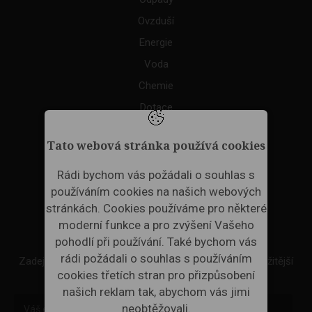
Ovzduší
Energie
Voda
Chemie
Dotace
Akce
Tato webová stránka používá cookies
TAGS
Rádi bychom vás požádali o souhlas s
používáním cookies na našich webových
ODPADNÍ PLASTY
stránkách. Cookies používáme pro některé
moderní funkce a pro zvýšení Vašeho
NEWSLETTER
pohodlí při používání. Také bychom vás
rádi požádali o souhlas s používáním
Zadejte váš email a my Vám budeme zasílat ty nejdůležitější
cookies třetích stran pro přizpůsobení
informace, maximálně 1x týdně.
našich reklam tak, abychom vás jimi
neobtěžovali.