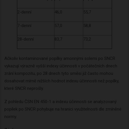
Zadejte váš email a my Vám
budeme zasílat ty nejdůležitější
2-denní
46,0
55,7
informace, maximálně 1x týdně.
7-denní
57,0
58,8
28-denní
83,7
73,2
Odebírat
Ačkoliv kontaminované popílky amonnými solemi po SNCR
vykazují výrazně vyšší indexy účinnosti v počátečních dnech
zrání kompozitu, po 28 dnech tyto směsi již často mohou
dosahovat mírně nižších hodnot indexu účinnosti než popílky,
které SNCR neprošly.
Z pohledu ČSN EN 450-1 a indexu účinnosti se analyzovaný
popílek po SNCR pohybuje na hranici využitelnosti dle zmíněné
normy.