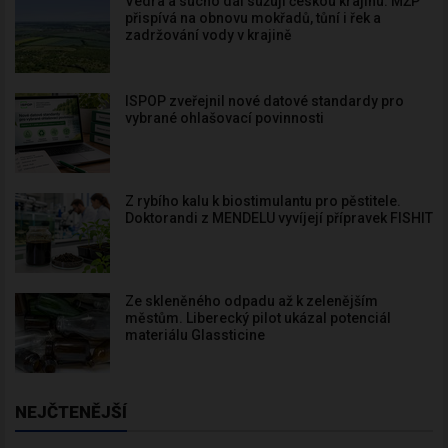
Vedra a sucho dál sužují českou krajinu. MŽP
přispívá na obnovu mokřadů, tůní i řek a
zadržování vody v krajině
ISPOP zveřejnil nové datové standardy pro
vybrané ohlašovací povinnosti
Z rybího kalu k biostimulantu pro pěstitele.
Doktorandi z MENDELU vyvíjejí přípravek FISHIT
Ze skleněného odpadu až k zelenějším
městům. Liberecký pilot ukázal potenciál
materiálu Glassticine
NEJČTENĚJŠÍ