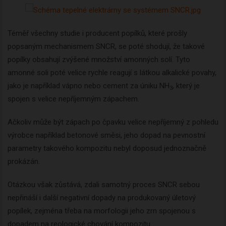
Téměř všechny studie i producent popílků, které prošly
popsaným mechanismem SNCR, se poté shodují, že takové
popílky obsahují zvýšené množství amonných solí. Tyto
amonné soli poté velice rychle reagují s látkou alkalické povahy,
jako je například vápno nebo cement za úniku NH
, který je
3
spojen s velice nepříjemným zápachem.
Ačkoliv může být zápach po čpavku velice nepříjemný z pohledu
výrobce například betonové směsi, jeho dopad na pevnostní
parametry takového kompozitu nebyl doposud jednoznačně
prokázán.
Otázkou však zůstává, zdali samotný proces SNCR sebou
nepřináší i další negativní dopady na produkovaný úletový
popílek, zejména třeba na morfologii jeho zrn spojenou s
dopadem na reologické chování kompozitu.