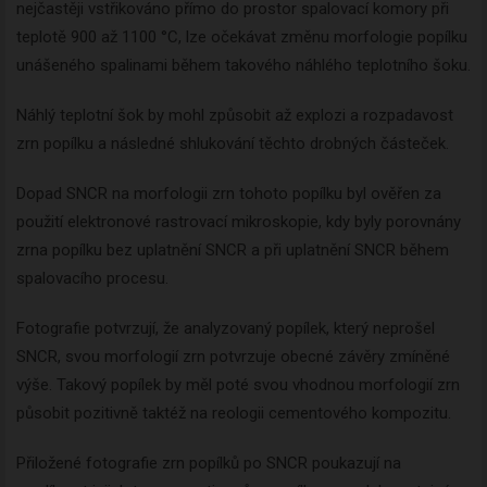
nejčastěji vstřikováno přímo do prostor spalovací komory při
teplotě 900 až 1100 °C, lze očekávat změnu morfologie popílku
unášeného spalinami během takového náhlého teplotního šoku.
Náhlý teplotní šok by mohl způsobit až explozi a rozpadavost
zrn popílku a následné shlukování těchto drobných částeček.
Dopad SNCR na morfologii zrn tohoto popílku byl ověřen za
použití elektronové rastrovací mikroskopie, kdy byly porovnány
zrna popílku bez uplatnění SNCR a při uplatnění SNCR během
spalovacího procesu.
Fotografie potvrzují, že analyzovaný popílek, který neprošel
SNCR, svou morfologií zrn potvrzuje obecné závěry zmíněné
výše. Takový popílek by měl poté svou vhodnou morfologií zrn
působit pozitivně taktéž na reologii cementového kompozitu.
Přiložené fotografie zrn popílků po SNCR poukazují na