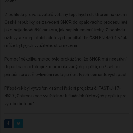
Závěr
Z pohledu provozovatelů většiny tepelných elektráren na území
České republiky se zavedení SNCR do spalovacího procesu jeví
jako nejjednodušší varianta, jak naplnit emisní limity. Z pohledu
užití vysokoteplotních úletových popílků dle ČSN EN 450-1 však
může být jejich využitelnost omezena.
Pomocí několika metod bylo prokázáno, že SNCR má negativní
dopad na morfologii zrn produkovaných popílků, což sebou
přináší zároveň ovlivnění reologie čerstvých cementových past.
Příspěvek byl vytvořen v rámci řešení projektu č. FAST-J-17-
4639 „Optimalizace využitelnosti fluidních úletových popílků pro
výrobu betonu.“