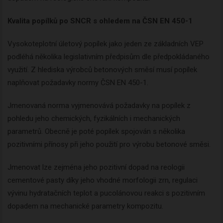
Kvalita popílků po SNCR s ohledem na ČSN EN 450-1
Vysokoteplotní úletový popílek jako jeden ze základních VEP
podléhá několika legislativním předpisům dle předpokládaného
využití. Z hlediska výrobců betonových směsí musí popílek
naplňovat požadavky normy ČSN EN 450-1.
Jmenovaná norma vyjmenovává požadavky na popílek z
pohledu jeho chemických, fyzikálních i mechanických
parametrů. Obecně je poté popílek spojován s několika
pozitivními přínosy při jeho použití pro výrobu betonové směsi.
Jmenovat lze zejména jeho pozitivní dopad na reologii
cementové pasty díky jeho vhodné morfologii zrn, regulaci
vývinu hydratačních teplot a pucolánovou reakci s pozitivním
dopadem na mechanické parametry kompozitu.