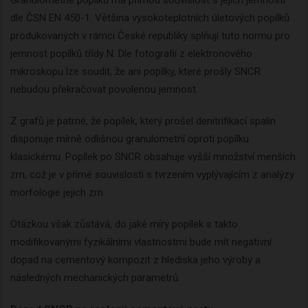
dle ČSN EN 450-1. Většina vysokoteplotních úletových popílků
produkovaných v rámci České republiky splňují tuto normu pro
jemnost popílků třídy N. Dle fotografií z elektronového
mikroskopu lze soudit, že ani popílky, které prošly SNCR
nebudou překračovat povolenou jemnost.
Z grafů je patrné, že popílek, který prošel denitrifikací spalin
disponuje mírně odlišnou granulometrií oproti popílku
klasickému. Popílek po SNCR obsahuje vyšší množství menších
zrn, což je v přímé souvislosti s tvrzením vyplývajícím z analýzy
morfologie jejich zrn.
Otázkou však zůstává, do jaké míry popílek s takto
modifikovanými fyzikálními vlastnostmi bude mít negativní
dopad na cementový kompozit z hlediska jeho výroby a
následných mechanických parametrů.