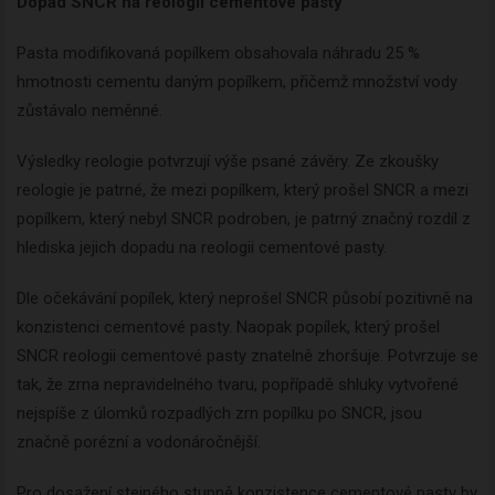
Dopad SNCR na reologii cementové pasty
Pasta modifikovaná popílkem obsahovala náhradu 25 %
hmotnosti cementu daným popílkem, přičemž množství vody
zůstávalo neměnné.
Výsledky reologie potvrzují výše psané závěry. Ze zkoušky
reologie je patrné, že mezi popílkem, který prošel SNCR a mezi
popílkem, který nebyl SNCR podroben, je patrný značný rozdíl z
hlediska jejich dopadu na reologii cementové pasty.
Dle očekávání popílek, který neprošel SNCR působí pozitivně na
konzistenci cementové pasty. Naopak popílek, který prošel
SNCR reologii cementové pasty znatelně zhoršuje. Potvrzuje se
tak, že zrna nepravidelného tvaru, popřípadě shluky vytvořené
nejspíše z úlomků rozpadlých zrn popílku po SNCR, jsou
značně porézní a vodonáročnější.
Pro dosažení stejného stupně konzistence cementové pasty by