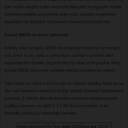
bylo nutné navýšit vodní součinitel takového kompozitu. Každé
navýšení vodního součinitele však může působit negativním
dopadem na výsledné mechanické parametry kompozitu.
Dopad SNCR na index účinnosti
Popílky, které projdou SNCR obsahují jisté množství amonných
solí, které se po styku s cementem uvolňují v podobě silně
zapáchajícího čpavku. Do jisté míry by však mohl popílek, který
prošel SNCR vykazovat rychlejší nástup pucolánové reakce.
Tato teorie se opírá o morfologii zrn tohoto popílku, které by se
díky své narušené struktuře mohly rychleji účastnit hydratačních
procesů. Z tohoto důvodu byl index účinnosti analyzovaných
popílků stanoven ve staří 2, 7 a 28 dnů normového zrání.
Newsletter
Výsledky zobrazuje následující tabulka.
Index účinnosti [%]
pop
bez
SNCR
pop
po
SNCR