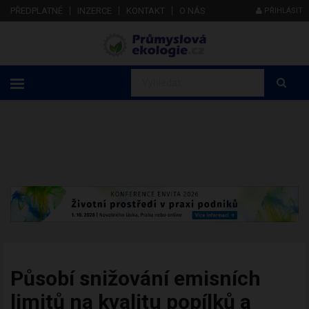
PŘEDPLATNÉ
INZERCE
KONTAKT
O NÁS
PŘIHLÁSIT
Působí snižování emisních
limitů na kvalitu popílků a