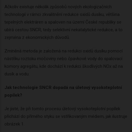
Ačkoliv existuje několik způsobů nových ekologizačních
technologií v rámci zkvalitnění redukce oxidů dusíku, většina
tepelných elektráren a spaloven na území České republiky se
ubírá cestou SNCR, tedy selektivní nekatalytické redukce, a to
zejména z ekonomických důvodů.
Zmíněná metoda je založená na redukci oxidů dusíku pomocí
nástřiku roztoku močoviny nebo čpavkové vody do spalovací
komory agregátu, kde dochází k redukci škodlivých NOx až na
dusík a vodu.
Jak technologie SNCR dopadá na úletový vysokoteplotní
popílek?
Je jisté, že při tomto procesu úletový vysokoteplotní popílek
přichází do přímého styku se vstřikovaným médiem, jak ilustruje
obrázek 1.