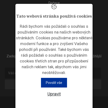
Dotace
Akce
Tato webová stránka používá cookies
TAGS
Rádi bychom vás požádali o souhlas s
používáním cookies na našich webových
ODPADNÍ PLASTY
stránkách. Cookies používáme pro některé
moderní funkce a pro zvýšení Vašeho
NEWSLETTER
pohodlí při používání. Také bychom vás
rádi požádali o souhlas s používáním
Zadejte váš email a my Vám budeme zasílat ty nejdůležitější
cookies třetích stran pro přizpůsobení
informace, maximálně 1x týdně.
našich reklam tak, abychom vás jimi
neobtěžovali.
Povolit vše
Odebírat
Upravit
Průmyslová ekologie © 2026 |
Nastavení cookies