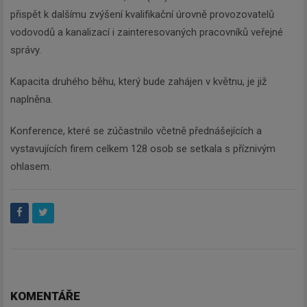
přispět k dalšímu zvýšení kvalifikační úrovně provozovatelů
vodovodů a kanalizací i zainteresovaných pracovníků veřejné
správy.
Kapacita druhého běhu, který bude zahájen v květnu, je již
naplněna.
Newsletter
Konference, které se zúčastnilo včetně přednášejících a
vystavujících firem celkem 128 osob se setkala s příznivým
ohlasem.
Zadejte váš email a my Vám
budeme zasílat ty nejdůležitější
informace, maximálně 1x týdně.
Odebírat
KOMENTÁŘE