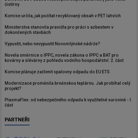
čistírny
Komise určila, jak počítat recyklovaný obsah v PET lahvích
Ministerstva stanovila pravidla pro práci s azbestem v
dokončených stavbách
Vypustit, nebo nevypustit Novomlýnské nádrže?
Novela směrnice o IPPC, novela zákona o IPPC a BAT pro
kovárny a slévárny z pohledu vodního hospodářství: 2. část
Komise plánuje začlenit spalovny odpadu do EU ETS
Modernizace proměnila brněnskou teplárnu. Jak probíhal celý
projekt?
PlasmaFlex: od nebezpečného odpadu k využitelné surovině - I.
část
PARTNEŘI