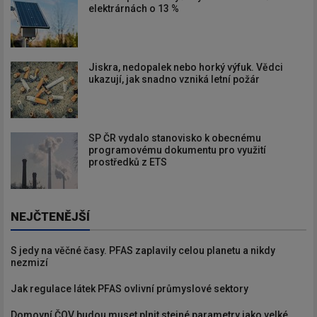
elektrárnách o 13 %
Jiskra, nedopalek nebo horký výfuk. Vědci
ukazují, jak snadno vzniká letní požár
SP ČR vydalo stanovisko k obecnému
programovému dokumentu pro využití
prostředků z ETS
NEJČTENĚJŠÍ
S jedy na věčné časy. PFAS zaplavily celou planetu a nikdy
nezmizí
Jak regulace látek PFAS ovlivní průmyslové sektory
Domovní ČOV budou muset plnit stejné parametry jako velké