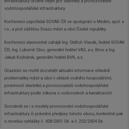
infrastruktury určené nejen pro vlastníky a provozovatele
vodohospodářské infrastruktury.
Konferenci uspořádal SOVAK ČR ve spolupráci s Medim, spol. s
r.o., a pod záštitou Svazu měst a obcí České republiky.
Konferenci slavnostně zahájili Ing. Oldřich Vlasák, ředitel SOVAK
ČR, Ing. Lubomír Gloc, generální ředitel VAS, a.s. Brno a Ing.
Jakub Kožnárek, generální ředitel BVK, a.s.
Účastníci se mohli dozvědět aktuální informace ohledně
problematiky měst a obcí v oblasti vodního hospodářství,
povinností vlastníků a provozovatelů vodohospodářské
infrastruktury podle zákona o vodovodech a kanalizacích.
Seznámili se i s modely provozování vodohospodářské
infrastruktury či právními předpisy tohoto oboru, konkrétně pak
s novelou vyhlášky č. 428/2001 Sb. a č. 252/2004 Sb.