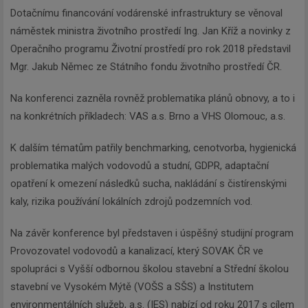
Dotačnímu financování vodárenské infrastruktury se věnoval
náměstek ministra životního prostředí Ing. Jan Kříž a novinky z
Operačního programu Životní prostředí pro rok 2018 představil
Mgr. Jakub Němec ze Státního fondu životního prostředí ČR.
Na konferenci zazněla rovněž problematika plánů obnovy, a to i
na konkrétních příkladech: VAS a.s. Brno a VHS Olomouc, a.s.
K dalším tématům patřily benchmarking, cenotvorba, hygienická
problematika malých vodovodů a studní, GDPR, adaptační
opatření k omezení následků sucha, nakládání s čistírenskými
kaly, rizika používání lokálních zdrojů podzemních vod.
Na závěr konference byl představen i úspěšný studijní program
Provozovatel vodovodů a kanalizací, který SOVAK ČR ve
spolupráci s Vyšší odbornou školou stavební a Střední školou
stavební ve Vysokém Mýtě (VOŠS a SŠS) a Institutem
environmentálních služeb, a.s. (IES) nabízí od roku 2017 s cílem