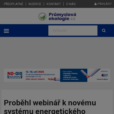
PŘEDPLATNÉ
INZERCE
KONTAKT
O NÁS
PŘIHLÁSIT
Proběhl webinář k novému
systému energetického