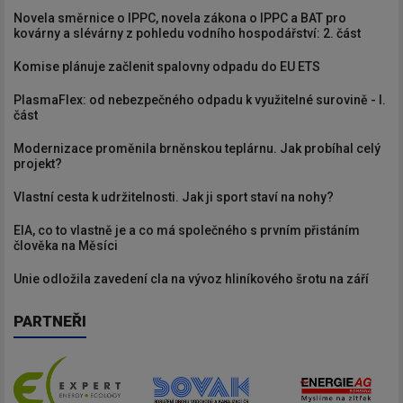
Novela směrnice o IPPC, novela zákona o IPPC a BAT pro
kovárny a slévárny z pohledu vodního hospodářství: 2. část
Komise plánuje začlenit spalovny odpadu do EU ETS
PlasmaFlex: od nebezpečného odpadu k využitelné surovině - I.
část
Modernizace proměnila brněnskou teplárnu. Jak probíhal celý
projekt?
Vlastní cesta k udržitelnosti. Jak ji sport staví na nohy?
EIA, co to vlastně je a co má společného s prvním přistáním
člověka na Měsíci
Unie odložila zavedení cla na vývoz hliníkového šrotu na září
PARTNEŘI