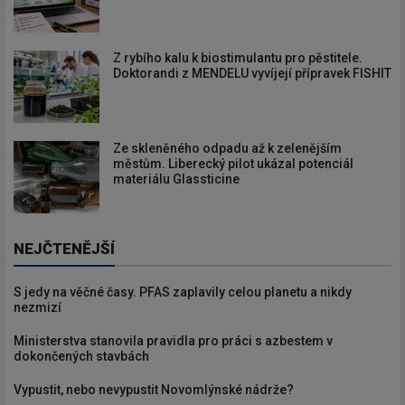
Z rybího kalu k biostimulantu pro pěstitele.
Doktorandi z MENDELU vyvíjejí přípravek FISHIT
Ze skleněného odpadu až k zelenějším
městům. Liberecký pilot ukázal potenciál
materiálu Glassticine
NEJČTENĚJŠÍ
S jedy na věčné časy. PFAS zaplavily celou planetu a nikdy
nezmizí
Ministerstva stanovila pravidla pro práci s azbestem v
dokončených stavbách
Vypustit, nebo nevypustit Novomlýnské nádrže?