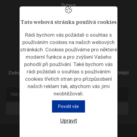
Dotace
Akce
Tato webová stránka používá cookies
TAGS
Rádi bychom vás požádali o souhlas s
používáním cookies na našich webových
ODPADNÍ PLASTY
stránkách. Cookies používáme pro některé
moderní funkce a pro zvýšení Vašeho
NEWSLETTER
pohodlí při používání. Také bychom vás
rádi požádali o souhlas s používáním
Zadejte váš email a my Vám budeme zasílat ty nejdůležitější
cookies třetích stran pro přizpůsobení
informace, maximálně 1x týdně.
našich reklam tak, abychom vás jimi
neobtěžovali.
Povolit vše
Odebírat
Upravit
Průmyslová ekologie © 2026 |
Nastavení cookies