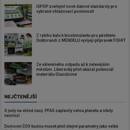
ISPOP zveřejnil nové datové standardy pro
vybrané ohlašovací povinnosti
Z rybího kalu k biostimulantu pro pěstitele.
Doktorandi z MENDELU vyvíjejí přípravek FISHIT
Ze skleněného odpadu až k zelenějším
městům. Liberecký pilot ukázal potenciál
materiálu Glassticine
NEJČTENĚJŠÍ
S jedy na věčné časy. PFAS zaplavily celou planetu a nikdy
nezmizí
Domovní ČOV budou muset plnit stejné parametry jako velké