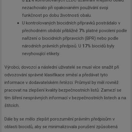
u
22%
kontrolovaných LLDC uzavírání vnějšího obalu
nezachovalo při opakovaném používání svoji
funkčnost po dobu životnosti obalu.
U kontrolovaných biocidních přípravků postrádalo v
přechodném období přibližně
7%
platné povolení podle
nařízení o biocidních přípravcích (BPR) nebo podle
národních právních předpisů. U
17%
biocidů byly
nevyhovující etikety.
Výrobci, dovozci a následní uživatelé se musí více snažit při
odvozování správné klasifikace směsí a předávat tyto
informace v dodavatelském řetězci. Průmysl by měl rovněž
pracovat na zlepšení kvality bezpečnostních listů. Zamezí se
tím šíření nesprávných informací v bezpečnostních listech a na
štítcích.
Dále by se mělo zlepšit porozumění právním předpisům v
oblasti biocidů, aby se minimalizovala porušení způsobená