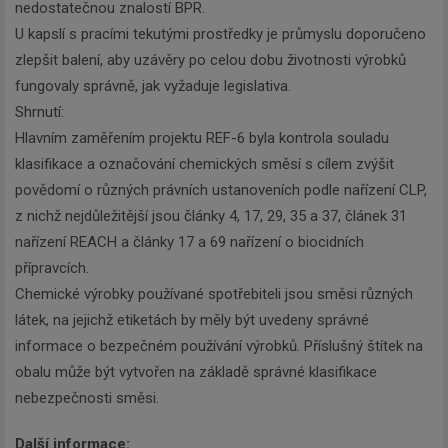
nedostatečnou znalostí BPR.
U kapslí s pracími tekutými prostředky je průmyslu doporučeno
zlepšit balení, aby uzávěry po celou dobu životnosti výrobků
fungovaly správně, jak vyžaduje legislativa.
Shrnutí:
Hlavním zaměřením projektu REF-6 byla kontrola souladu
klasifikace a označování chemických směsí s cílem zvýšit
povědomí o různých právních ustanoveních podle nařízení CLP,
z nichž nejdůležitější jsou články 4, 17, 29, 35 a 37, článek 31
nařízení REACH a články 17 a 69 nařízení o biocidních
přípravcích.
Chemické výrobky používané spotřebiteli jsou směsi různých
látek, na jejichž etiketách by měly být uvedeny správné
informace o bezpečném používání výrobků. Příslušný štítek na
obalu může být vytvořen na základě správné klasifikace
nebezpečnosti směsi.
Další informace: