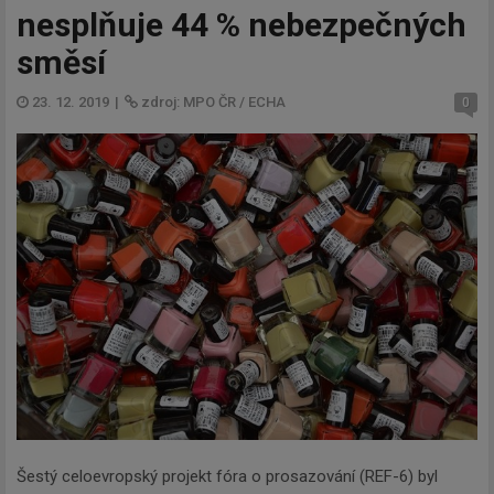
nesplňuje 44 % nebezpečných
směsí
23. 12. 2019
|
zdroj: MPO ČR / ECHA
0
Šestý celoevropský projekt fóra o prosazování (REF-6) byl