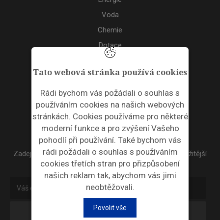
Voda
Chemie
Dotace
Akce
Tato webová stránka používá cookies
TAGS
Rádi bychom vás požádali o souhlas s
používáním cookies na našich webových
ODPADNÍ PLASTY
stránkách. Cookies používáme pro některé
moderní funkce a pro zvýšení Vašeho
NEWSLETTER
pohodlí při používání. Také bychom vás
rádi požádali o souhlas s používáním
Zadejte váš email a my Vám budeme zasílat ty nejdůležitější
cookies třetích stran pro přizpůsobení
informace, maximálně 1x týdně.
našich reklam tak, abychom vás jimi
neobtěžovali.
Povolit vše
Odebírat