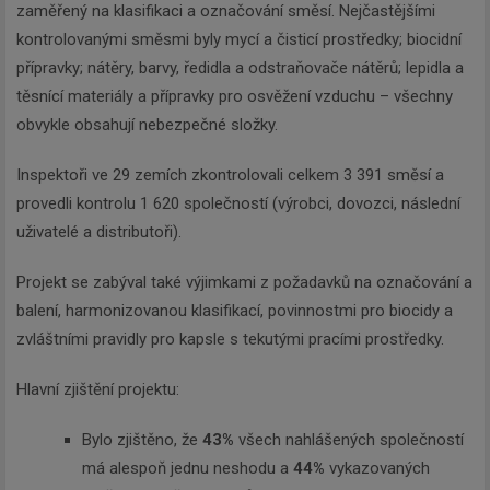
zaměřený na klasifikaci a označování směsí. Nejčastějšími
kontrolovanými směsmi byly mycí a čisticí prostředky; biocidní
přípravky; nátěry, barvy, ředidla a odstraňovače nátěrů; lepidla a
těsnící materiály a přípravky pro osvěžení vzduchu – všechny
obvykle obsahují nebezpečné složky.
Inspektoři ve 29 zemích zkontrolovali celkem 3 391 směsí a
provedli kontrolu 1 620 společností (výrobci, dovozci, následní
uživatelé a distributoři).
Projekt se zabýval také výjimkami z požadavků na označování a
balení, harmonizovanou klasifikací, povinnostmi pro biocidy a
zvláštními pravidly pro kapsle s tekutými pracími prostředky.
Hlavní zjištění projektu:
Bylo zjištěno, že
43%
všech nahlášených společností
má alespoň jednu neshodu a
44%
vykazovaných