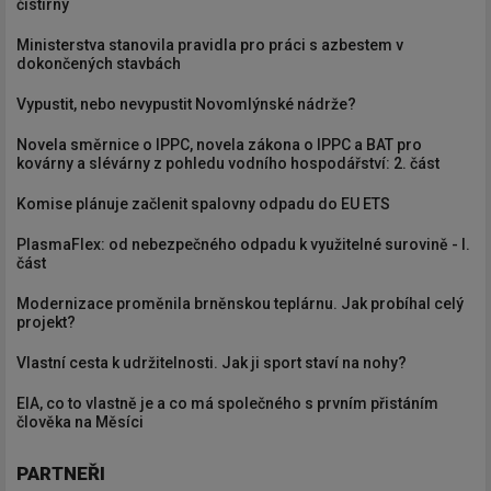
čistírny
Ministerstva stanovila pravidla pro práci s azbestem v
dokončených stavbách
Vypustit, nebo nevypustit Novomlýnské nádrže?
Novela směrnice o IPPC, novela zákona o IPPC a BAT pro
kovárny a slévárny z pohledu vodního hospodářství: 2. část
Komise plánuje začlenit spalovny odpadu do EU ETS
PlasmaFlex: od nebezpečného odpadu k využitelné surovině - I.
část
Modernizace proměnila brněnskou teplárnu. Jak probíhal celý
projekt?
Vlastní cesta k udržitelnosti. Jak ji sport staví na nohy?
EIA, co to vlastně je a co má společného s prvním přistáním
člověka na Měsíci
PARTNEŘI