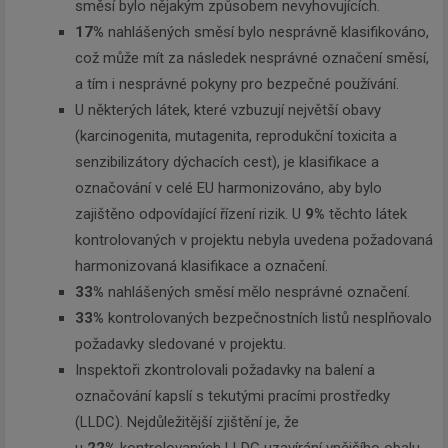
směsí bylo nějakým způsobem nevyhovujících.
17%
nahlášených směsí bylo nesprávně klasifikováno,
což může mít za následek nesprávné označení směsí,
a tím i nesprávné pokyny pro bezpečné používání.
U některých látek, které vzbuzují největší obavy
(karcinogenita, mutagenita, reprodukční toxicita a
senzibilizátory dýchacích cest), je klasifikace a
označování v celé EU harmonizováno, aby bylo
zajištěno odpovídající řízení rizik. U
9%
těchto látek
kontrolovaných v projektu nebyla uvedena požadovaná
harmonizovaná klasifikace a označení.
33%
nahlášených směsí mělo nesprávné označení.
33%
kontrolovaných bezpečnostních listů nesplňovalo
požadavky sledované v projektu.
Inspektoři zkontrolovali požadavky na balení a
označování kapslí s tekutými pracími prostředky
(LLDC). Nejdůležitější zjištění je, že