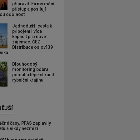
připravit. Firmy mění
přístup a posilují
kou odolnost
Jednodušší cesta k
připojení i více
kapacit pro nové
zájemce. ČEZ
Distribuce osloví 39
zníků
Dlouhodobý
monitoring bobra
pomáhá lépe chránit
rybniční krajinu
NĚJŠÍ
věčné časy. PFAS zaplavily
etu a nikdy nezmizí