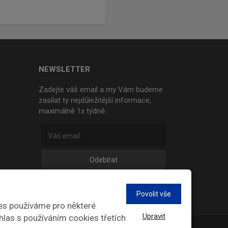
NEWSLETTER
Zadejte váš email a my Vám budeme
zasílat ty nejdůležitější informace,
maximálně 1x týdně.
Odebírat
Povolit vše
es používáme pro některé
Upravit
hlas s používáním cookies třetích