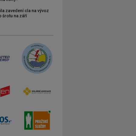
ila zavedení cla na vývoz
 šrotu na září