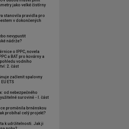
OV budou muset plnit
metry jako velké čistírny
va stanovila pravidla pro
zbestem v dokončených
ebo nevypustit
ké nádrže?
rnice o IPPC, novela
PPC a BAT pro kovárny a
 pohledu vodního
ví: 2. část
nuje začlenit spalovny
 EU ETS
x: od nebezpečného
užitelné surovině - I. část
ce proměnila brněnskou
ak probíhal celý projekt?
ta k udržitelnosti. Jak ji
í na nohy?