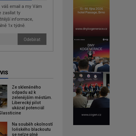
e váš email a my Vám
zasílat ty
žitější informace,
lně 1x týdně.
Odebírat
VIS
Ze skleněného
odpadu až k
zelenějším městům.
Liberecký pilot
ukázal potenciál
Glassticine
Na souběh okolností
loňského blackoutu
se nelze plně