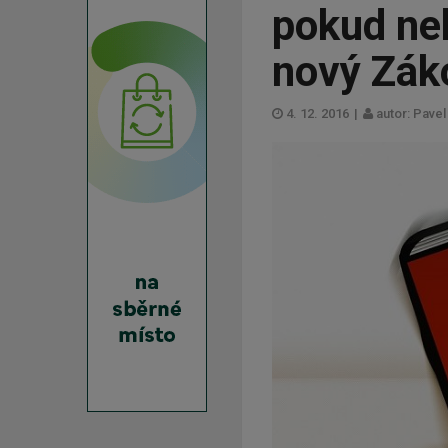
pokud ne
nový Zák
4. 12. 2016
|
autor: Pave