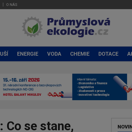
O NÁS
UŠÍ
ENERGIE
VODA
CHEMIE
DOTACE
A
 Co se stane,
NOVI