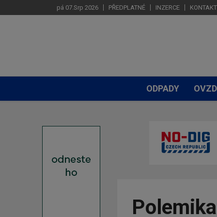
pá 07.Srp 2026
PŘEDPLATNÉ
INZERCE
KONTAKT
ODPADY
OVZD
Polemika: