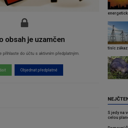
energetic
o obsah je uzamčen
tisíc záka
 přihlaste do účtu s aktivním předplatným.
ásit
Objednat předplatné
NEJČTE
S jedy na 
celou plan