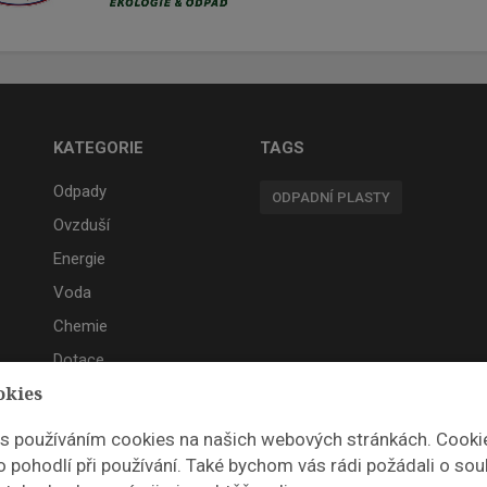
KATEGORIE
TAGS
Odpady
ODPADNÍ PLASTY
Ovzduší
Energie
Voda
Chemie
Dotace
okies
Akce
 s používáním cookies na našich webových stránkách. Cooki
 pohodlí při používání. Také bychom vás rádi požádali o sou