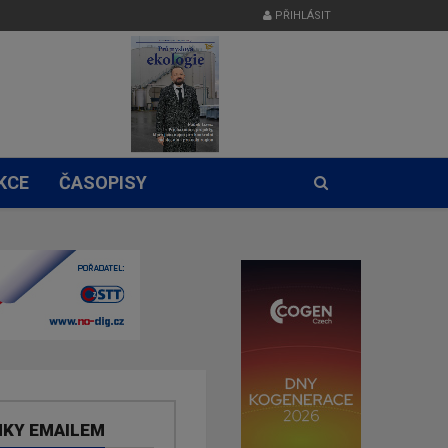
PŘIHLÁSIT
KCE
ČASOPISY
NKY EMAILEM