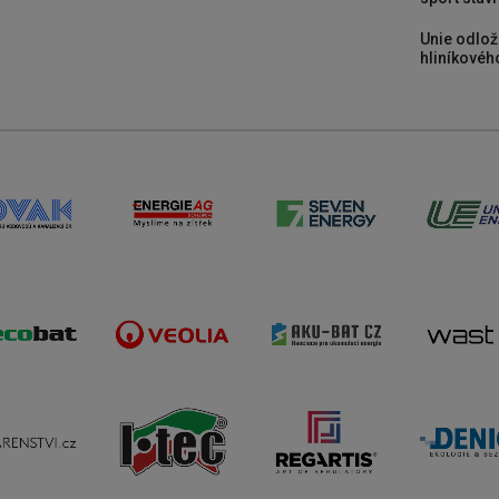
Unie odlož
hliníkového