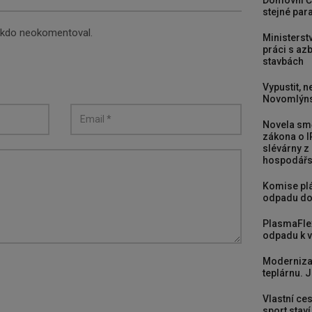
Domovní Č
stejné para
nikdo neokomentoval.
Ministerst
práci s a
stavbách
Vypustit, n
Novomlýns
Novela smě
zákona o I
slévárny z
hospodářst
Komise plá
odpadu do
PlasmaFle
odpadu k vy
Moderniza
teplárnu. J
Vlastní ces
sport stav