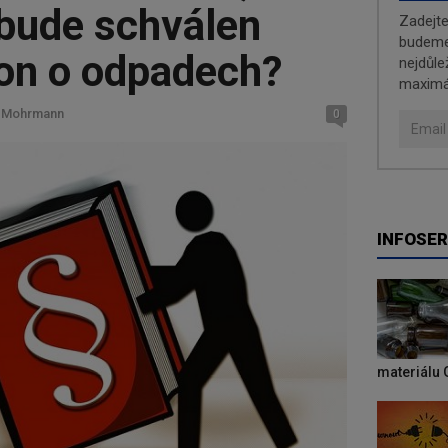
bude schválen
Zadejt
budeme 
on o odpadech?
nejdůle
maximá
l Mohrmann
0
INFOSER
materiálu 