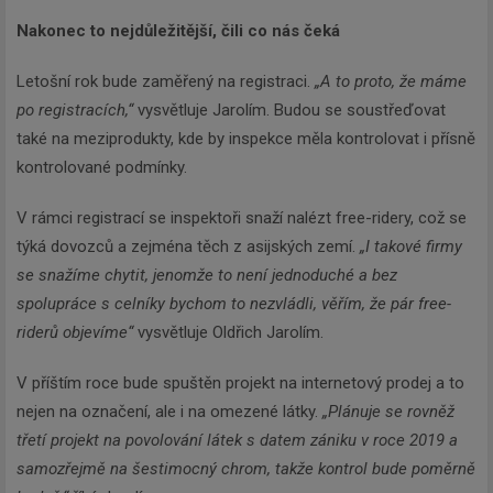
Nakonec to nejdůležitější, čili co nás čeká
Letošní rok bude zaměřený na registraci.
„A to proto, že máme
po registracích,“
vysvětluje Jarolím. Budou se soustřeďovat
také na meziprodukty, kde by inspekce měla kontrolovat i přísně
kontrolované podmínky.
V rámci registrací se inspektoři snaží nalézt free-ridery, což se
týká dovozců a zejména těch z asijských zemí.
„I takové firmy
se snažíme chytit, jenomže to není jednoduché a bez
spolupráce s celníky bychom to nezvládli, věřím, že pár free-
riderů objevíme“
vysvětluje Oldřich Jarolím.
V příštím roce bude spuštěn projekt na internetový prodej a to
nejen na označení, ale i na omezené látky.
„Plánuje se rovněž
třetí projekt na povolování látek s datem zániku v roce 2019 a
samozřejmě na šestimocný chrom, takže kontrol bude poměrně