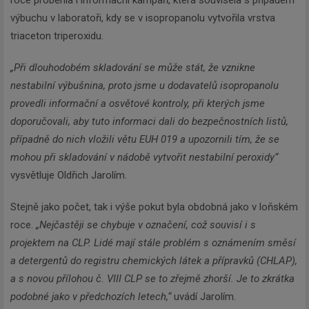
roce proběhla i informační kampaň, která souvisela s případem
výbuchu v laboratoři, kdy se v isopropanolu vytvořila vrstva
triaceton triperoxidu.
„Při dlouhodobém skladování se může stát, že vznikne
nestabilní výbušnina, proto jsme u dodavatelů isopropanolu
provedli informační a osvětové kontroly, při kterých jsme
doporučovali, aby tuto informaci dali do bezpečnostních listů,
případně do nich vložili větu EUH 019 a upozornili tím, že se
mohou při skladování v nádobě vytvořit nestabilní peroxidy“
vysvětluje Oldřich Jarolím.
Stejně jako počet, tak i výše pokut byla obdobná jako v loňském
roce.
„Nejčastěji se chybuje v označení, což souvisí i s
projektem na CLP. Lidé mají stále problém s oznámením směsí
a detergentů do registru chemických látek a přípravků (CHLAP),
a s novou přílohou č. VIII CLP se to zřejmě zhorší. Je to zkrátka
podobné jako v předchozích letech,“
uvádí Jarolím.