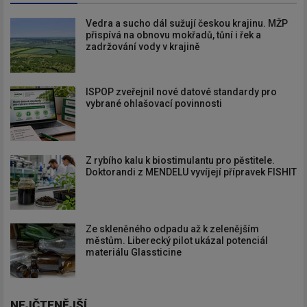
Vedra a sucho dál sužují českou krajinu. MŽP
přispívá na obnovu mokřadů, tůní i řek a
zadržování vody v krajině
ISPOP zveřejnil nové datové standardy pro
vybrané ohlašovací povinnosti
Z rybího kalu k biostimulantu pro pěstitele.
Doktorandi z MENDELU vyvíjejí přípravek FISHIT
Ze skleněného odpadu až k zelenějším
městům. Liberecký pilot ukázal potenciál
materiálu Glassticine
NEJČTENĚJŠÍ