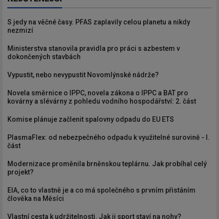
S jedy na věčné časy. PFAS zaplavily celou planetu a nikdy
nezmizí
Ministerstva stanovila pravidla pro práci s azbestem v
dokončených stavbách
Vypustit, nebo nevypustit Novomlýnské nádrže?
Novela směrnice o IPPC, novela zákona o IPPC a BAT pro
kovárny a slévárny z pohledu vodního hospodářství: 2. část
Komise plánuje začlenit spalovny odpadu do EU ETS
PlasmaFlex: od nebezpečného odpadu k využitelné surovině - I.
část
Modernizace proměnila brněnskou teplárnu. Jak probíhal celý
projekt?
EIA, co to vlastně je a co má společného s prvním přistáním
člověka na Měsíci
Vlastní cesta k udržitelnosti. Jak ji sport staví na nohy?