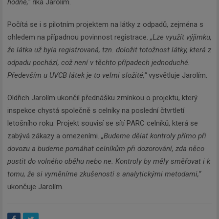
hodně,“
říká Jarolím.
Počítá se i s pilotním projektem na látky z odpadů, zejména s
ohledem na případnou povinnost registrace.
„Lze využít výjimku,
že látka už byla registrovaná, tzn. doložit totožnost látky, která z
odpadu pochází, což není v těchto případech jednoduché.
Především u UVCB látek je to velmi složité,“
vysvětluje Jarolím.
Oldřich Jarolím ukončil přednášku zmínkou o projektu, který
inspekce chystá společně s celníky na poslední čtvrtletí
letošního roku. Projekt souvisí se sítí PARC celníků, která se
zabývá zákazy a omezeními.
„Budeme dělat kontroly přímo při
dovozu a budeme pomáhat celníkům při dozorování, zda něco
pustit do volného oběhu nebo ne. Kontroly by měly směřovat i k
tomu, že si vyměníme zkušenosti s analytickými metodami,“
ukončuje Jarolím.