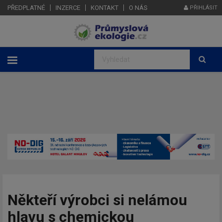
PŘEDPLATNÉ
INZERCE
KONTAKT
O NÁS
PŘIHLÁSIT
Někteří výrobci si nelámou
hlavu s chemickou