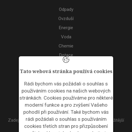
Odpady
Ovzduší
Energie
Voda
Chemie
Dotace
Akce
Tato webová stránka používá cookies
TAGS
Rádi bychom vás požádali o souhlas s
používáním cookies na našich webových
ODPADNÍ PLASTY
stránkách. Cookies používáme pro některé
moderní funkce a pro zvýšení Vašeho
NEWSLETTER
pohodlí při používání. Také bychom vás
rádi požádali o souhlas s používáním
Zadejte váš email a my Vám budeme zasílat ty nejdůležitější
cookies třetích stran pro přizpůsobení
informace, maximálně 1x týdně.