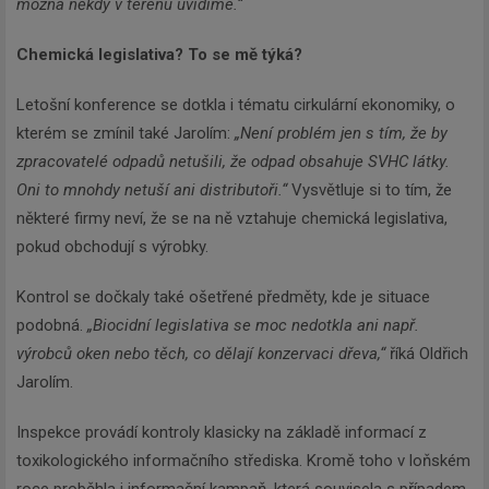
možná někdy v terénu uvidíme.“
Chemická legislativa? To se mě týká?
Letošní konference se dotkla i tématu cirkulární ekonomiky, o
kterém se zmínil také Jarolím:
„Není problém jen s tím, že by
zpracovatelé odpadů netušili, že odpad obsahuje SVHC látky.
Oni to mnohdy netuší ani distributoři.“
Vysvětluje si to tím, že
některé firmy neví, že se na ně vztahuje chemická legislativa,
pokud obchodují s výrobky.
Kontrol se dočkaly také ošetřené předměty, kde je situace
podobná.
„Biocidní legislativa se moc nedotkla ani např.
výrobců oken nebo těch, co dělají konzervaci dřeva,“
říká Oldřich
Jarolím.
Inspekce provádí kontroly klasicky na základě informací z
toxikologického informačního střediska. Kromě toho v loňském