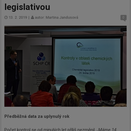
legislativou
13. 2. 2019
|
autor: Martina Jandusová
0
Předběžná data za uplynulý rok
Počet kontrol se od minulých let příliš nezměnil.
„Máme 14