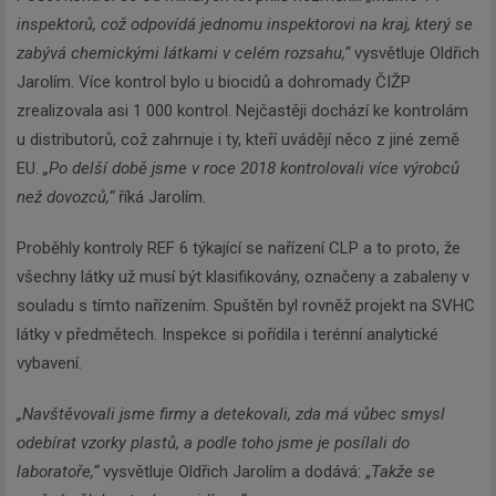
inspektorů, což odpovídá jednomu inspektorovi na kraj, který se
zabývá chemickými látkami v celém rozsahu,“
vysvětluje Oldřich
Jarolím. Více kontrol bylo u biocidů a dohromady ČIŽP
zrealizovala asi 1 000 kontrol. Nejčastěji dochází ke kontrolám
u distributorů, což zahrnuje i ty, kteří uvádějí něco z jiné země
EU.
„Po delší době jsme v roce 2018 kontrolovali více výrobců
než dovozců,“
říká Jarolím.
Proběhly kontroly REF 6 týkající se nařízení CLP a to proto, že
všechny látky už musí být klasifikovány, označeny a zabaleny v
souladu s tímto nařízením. Spuštěn byl rovněž projekt na SVHC
látky v předmětech. Inspekce si pořídila i terénní analytické
vybavení.
„Navštěvovali jsme firmy a detekovali, zda má vůbec smysl
odebírat vzorky plastů, a podle toho jsme je posílali do
laboratoře,“
vysvětluje Oldřich Jarolím a dodává: „
Takže se