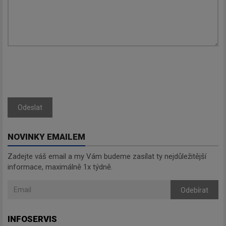
Zadejte váš email a my Vám
budeme zasílat ty nejdůležitější
informace, maximálně 1x týdně.
Odebírat
Odeslat
NOVINKY EMAILEM
Zadejte váš email a my Vám budeme zasílat ty nejdůležitější
informace, maximálně 1x týdně.
Odebírat
INFOSERVIS