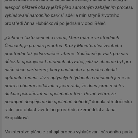
alespoň některé obavy ještě před samotným zahájením procesu
vyhlašování národního parku,“
sdělila ministryně životního
prostředí Anna Hubáčková po jednání v obci Běleč.
„Ochrana takto cenného území, které máme ve středních
Čechách, je pro nás prioritou. Kroky Ministerstva životního
prostřední tak jednoznačně vítáme. Současně je však pro nás
důležitá spokojenost místních obyvatel, jelikož chceme být pro
naše obce partnerem, který naslouchá a pomáhá hledat
optimální řešení. Již v uplynulých týdnech a měsících jsme se
proto s obcemi setkávali a jsem ráda, že dnes jsme mohli v
diskusi pokračovat na společném fóru. Pevně věřím, že
postupně dospějeme ke společné dohodě,“
dodala středočeská
radní pro oblast životního prostředí a zemědělství Jana
Skopalíková.
Ministerstvo plánuje zahájit proces vyhlašování národního parku