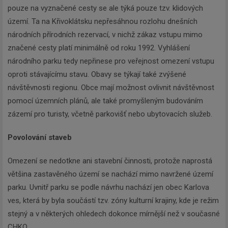
pouze na vyznačené cesty se ale týká pouze tzv. klidových
území. Ta na Křivoklátsku nepřesáhnou rozlohu dnešních
národních přírodních rezervací, v nichž zákaz vstupu mimo
značené cesty platí minimálně od roku 1992. Vyhlášení
národního parku tedy nepřinese pro veřejnost omezení vstupu
oproti stávajícímu stavu. Obavy se týkají také zvýšené
návštěvnosti regionu. Obce mají možnost ovlivnit návštěvnost
pomocí územních plánů, ale také promyšleným budováním
zázemí pro turisty, včetně parkovišť nebo ubytovacích služeb.
Povolování staveb
Omezení se nedotkne ani stavební činnosti, protože naprostá
většina zastavěného území se nachází mimo navržené území
parku. Uvnitř parku se podle návrhu nachází jen obec Karlova
ves, která by byla součástí tzv. zóny kulturní krajiny, kde je režim
stejný a v některých ohledech dokonce mírnější než v současné
CHKO.