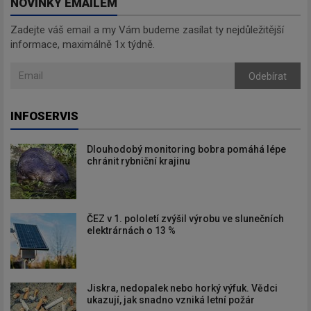
NOVINKY EMAILEM
Zadejte váš email a my Vám budeme zasílat ty nejdůležitější
informace, maximálně 1x týdně.
Odebírat
INFOSERVIS
Dlouhodobý monitoring bobra pomáhá lépe
chránit rybniční krajinu
ČEZ v 1. pololetí zvýšil výrobu ve slunečních
elektrárnách o 13 %
Jiskra, nedopalek nebo horký výfuk. Vědci
ukazují, jak snadno vzniká letní požár