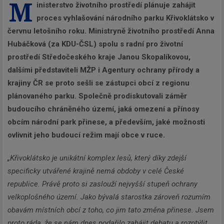
M
inisterstvo životního prostředí plánuje zahájit
proces vyhlašování národního parku Křivoklátsko v
červnu letošního roku. Ministryně životního prostředí Anna
Hubáčková (za KDU-ČSL) spolu s radní pro životní
prostředí Středočeského kraje Janou Skopalíkovou,
dalšími představiteli MŽP i Agentury ochrany přírody a
krajiny ČR se proto sešli se zástupci obcí z regionu
plánovaného parku. Společně prodiskutovali záměr
budoucího chráněného území, jaká omezení a přínosy
obcím národní park přinese, a především, jaké možnosti
ovlivnit jeho budoucí režim mají obce v ruce.
„Křivoklátsko je unikátní komplex lesů, který díky zdejší
specificky utvářené krajině nemá obdoby v celé České
republice. Právě proto si zaslouží nejvyšší stupeň ochrany
velkoplošného území. Jako bývalá starostka zároveň rozumím
obavám místních obcí z toho, co jim tato změna přinese. Jsem
proto ráda, že se nám dnes podařilo zahájit debatu a rozptýlit