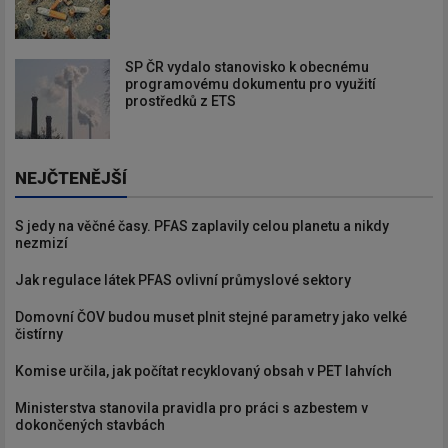
SP ČR vydalo stanovisko k obecnému
programovému dokumentu pro využití
prostředků z ETS
NEJČTENĚJŠÍ
S jedy na věčné časy. PFAS zaplavily celou planetu a nikdy
nezmizí
Jak regulace látek PFAS ovlivní průmyslové sektory
Domovní ČOV budou muset plnit stejné parametry jako velké
čistírny
Komise určila, jak počítat recyklovaný obsah v PET lahvích
Ministerstva stanovila pravidla pro práci s azbestem v
dokončených stavbách