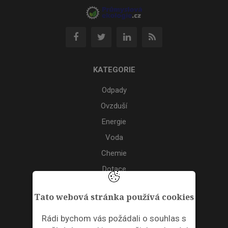
KATEGORIE
Odpady
Ovzduší
Energie
Voda
Chemie
Dotace
Akce
Tato webová stránka používá cookies
TAGS
Rádi bychom vás požádali o souhlas s