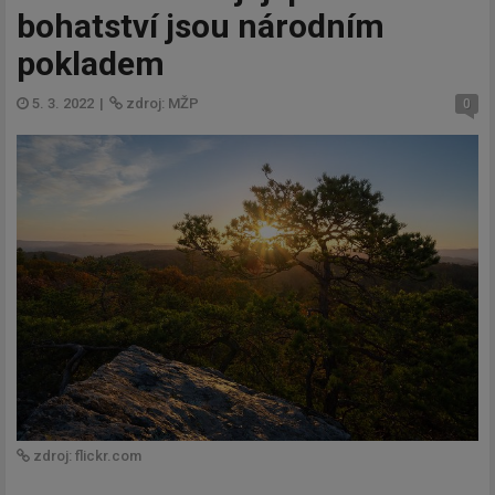
bohatství jsou národním
pokladem
5. 3. 2022
|
zdroj: MŽP
0
zdroj: flickr.com