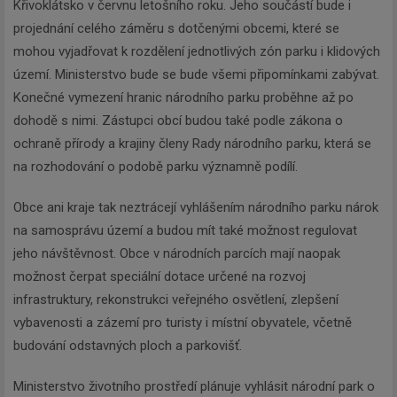
Křivoklátsko v červnu letošního roku. Jeho součástí bude i
projednání celého záměru s dotčenými obcemi, které se
mohou vyjadřovat k rozdělení jednotlivých zón parku i klidových
území. Ministerstvo bude se bude všemi připomínkami zabývat.
Konečné vymezení hranic národního parku proběhne až po
dohodě s nimi. Zástupci obcí budou také podle zákona o
ochraně přírody a krajiny členy Rady národního parku, která se
na rozhodování o podobě parku významně podílí.
Obce ani kraje tak neztrácejí vyhlášením národního parku nárok
na samosprávu území a budou mít také možnost regulovat
jeho návštěvnost. Obce v národních parcích mají naopak
možnost čerpat speciální dotace určené na rozvoj
infrastruktury, rekonstrukci veřejného osvětlení, zlepšení
vybavenosti a zázemí pro turisty i místní obyvatele, včetně
budování odstavných ploch a parkovišť.
Ministerstvo životního prostředí plánuje vyhlásit národní park o