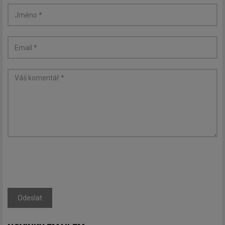
Zadejte váš email a my Vám
budeme zasílat ty nejdůležitější
informace, maximálně 1x týdně.
Odebírat
Odeslat