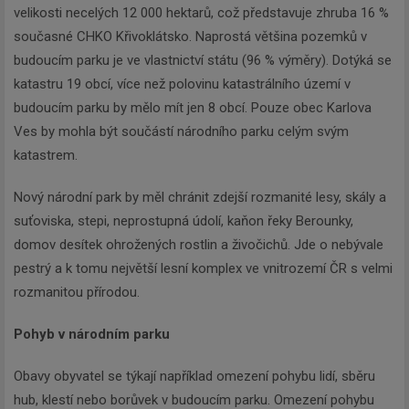
velikosti necelých 12 000 hektarů, což představuje zhruba 16 %
současné CHKO Křivoklátsko. Naprostá většina pozemků v
budoucím parku je ve vlastnictví státu (96 % výměry). Dotýká se
katastru 19 obcí, více než polovinu katastrálního území v
budoucím parku by mělo mít jen 8 obcí. Pouze obec Karlova
Ves by mohla být součástí národního parku celým svým
katastrem.
Nový národní park by měl chránit zdejší rozmanité lesy, skály a
suťoviska, stepi, neprostupná údolí, kaňon řeky Berounky,
domov desítek ohrožených rostlin a živočichů. Jde o nebývale
pestrý a k tomu největší lesní komplex ve vnitrozemí ČR s velmi
rozmanitou přírodou.
Pohyb v národním parku
Obavy obyvatel se týkají například omezení pohybu lidí, sběru
hub, klestí nebo borůvek v budoucím parku. Omezení pohybu