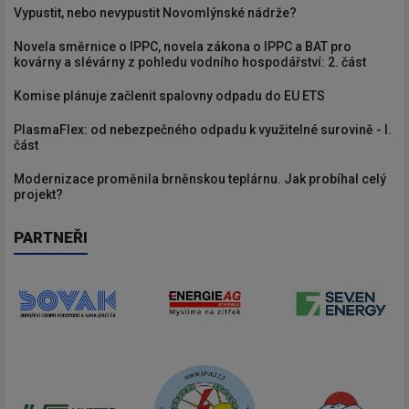
Vypustit, nebo nevypustit Novomlýnské nádrže?
Novela směrnice o IPPC, novela zákona o IPPC a BAT pro
kovárny a slévárny z pohledu vodního hospodářství: 2. část
Komise plánuje začlenit spalovny odpadu do EU ETS
PlasmaFlex: od nebezpečného odpadu k využitelné surovině - I.
část
Modernizace proměnila brněnskou teplárnu. Jak probíhal celý
projekt?
PARTNEŘI