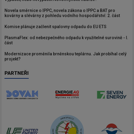
Novela směrnice o IPPC, novela zákona o IPPC a BAT pro
kovárny a slévárny z pohledu vodního hospodářství: 2. část
Komise plánuje začlenit spalovny odpadu do EU ETS
PlasmaFlex: od nebezpečného odpadu k využitelné surovině - I.
část
Modernizace proměnila brněnskou teplárnu. Jak probíhal celý
projekt?
PARTNEŘI