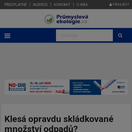
PŘEDPLATNÉ
INZERCE
KONTAKT
O NÁS
PŘIHLÁSIT
Klesá opravdu skládkované
množství odpadů?