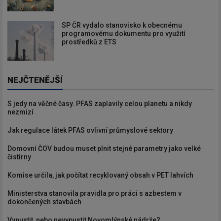
SP ČR vydalo stanovisko k obecnému
programovému dokumentu pro využití
prostředků z ETS
NEJČTENĚJŠÍ
S jedy na věčné časy. PFAS zaplavily celou planetu a nikdy
nezmizí
Jak regulace látek PFAS ovlivní průmyslové sektory
Domovní ČOV budou muset plnit stejné parametry jako velké
čistírny
Komise určila, jak počítat recyklovaný obsah v PET lahvích
Ministerstva stanovila pravidla pro práci s azbestem v
dokončených stavbách
Vypustit, nebo nevypustit Novomlýnské nádrže?