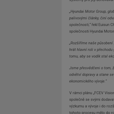
„Hyundai Motor Group, glob
palivovými články, činí odv
společnosti,“
řekl Euisun C
společnosti Hyundai Motor
„Rozšíříme naše působení 
hrát hlavní roli v přechodu
tomu, aby se vodík stal e
Jsme přesvědčeni o tom, 
odvětví dopravy a stane s
ekonomického vývoje.“
V rámci plánu „FCEV Visio
společně se svými dodavate
výzkumu a vývoje i do rozš
tohoto procesu mělo do ro