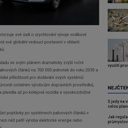
rzuje své úsilí o urychlování vývoje vodíkové
vá své globální vedoucí postavení v oblasti
ků.
ladu se svým plánem dramaticky zvýší roční
využití pr
alivových článků na 700 000 jednotek do roku 2030 a
ské příležitosti pro dodávání svých systémů
 úrovně ostatním výrobcům dopravních prostředků,
NEJČTE
 plavidla až po kolejová vozidla a vysokozdvižné
S jedy na 
celou plan
růst poptávky po systémech palivových článků v
Jak regula
zi něž patří výroba elektrické energie nebo
průmyslov
í.