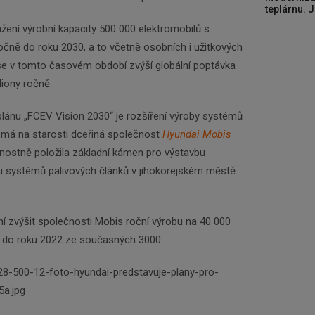
teplárnu. J
ení výrobní kapacity 500 000 elektromobilů s
očně do roku 2030, a to včetně osobních i užitkových
se v tomto časovém období zvýší globální poptávka
iony ročně.
plánu „FCEV Vision 2030“ je rozšíření výroby systémů
 má na starosti dceřiná společnost
Hyundai Mobis
avnostně položila základní kámen pro výstavbu
 systémů palivových článků v jihokorejském městě
í zvýšit společnosti Mobis roční výrobu na 40 000
 do roku 2022 ze současných 3000.