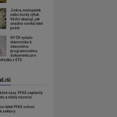
Jiskra, nedopalek
nebo horký výfuk.
Vědci ukazují, jak
snadno vzniká letní
požár
SP ČR vydalo
stanovisko k
obecnému
programovému
dokumentu pro
ostředků z ETS
NĚJŠÍ
věčné časy. PFAS zaplavily
etu a nikdy nezmizí
ce látek PFAS ovlivní
é sektory