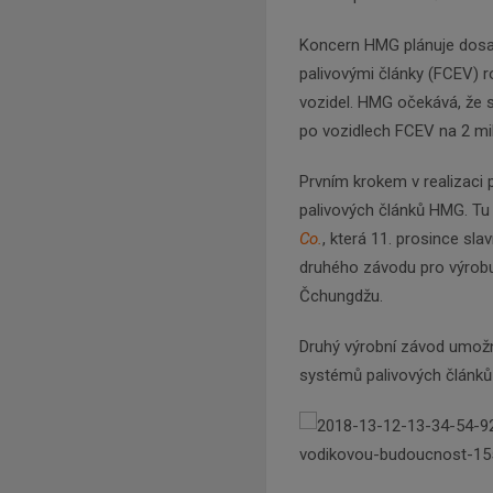
Koncern HMG plánuje dosaž
palivovými články (FCEV) r
vozidel. HMG očekává, že 
po vozidlech FCEV na 2 mil
Prvním krokem v realizaci 
palivových článků HMG. Tu
Co.
, která 11. prosince sl
druhého závodu pro výrobu
Čchungdžu.
Druhý výrobní závod umožn
systémů palivových článků