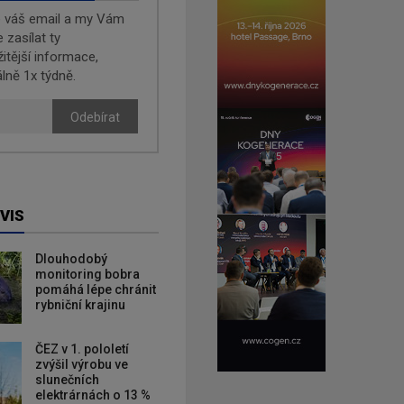
e váš email a my Vám
zasílat ty
žitější informace,
lně 1x týdně.
Odebírat
VIS
Dlouhodobý
monitoring bobra
pomáhá lépe chránit
rybniční krajinu
ČEZ v 1. pololetí
zvýšil výrobu ve
slunečních
elektrárnách o 13 %