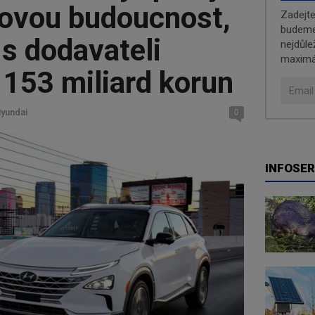
kovou budoucnost,
Zadejt
budeme 
s dodavateli
nejdůle
maximá
 153 miliard korun
Hyundai
0
INFOSER