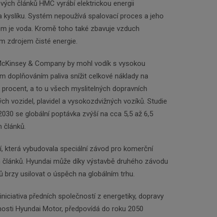
ých článků HMC vyrábí elektrickou energii
 kyslíku. Systém nepoužívá spalovací proces a jeho
em je voda. Kromě toho také zbavuje vzduch
ým zdrojem čisté energie.
McKinsey & Company by mohl vodík s vysokou
m doplňováním paliva snížit celkové náklady na
0 procent, a to u všech myslitelných dopravních
ch vozidel, plavidel a vysokozdvižných vozíků. Studie
2030 se globální poptávka zvýší na cca 5,5 až 6,5
 článků.
, která vybudovala speciální závod pro komerční
 článků. Hyundai může díky výstavbě druhého závodu
ů brzy usilovat o úspěch na globálním trhu.
í iniciativa předních společností z energetiky, dopravy
nosti Hyundai Motor, předpovídá do roku 2050