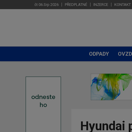
čt 06.Srp 2026
PŘEDPLATNÉ
INZERCE
KONTAKT
ODPADY
OVZD
Hyundai 