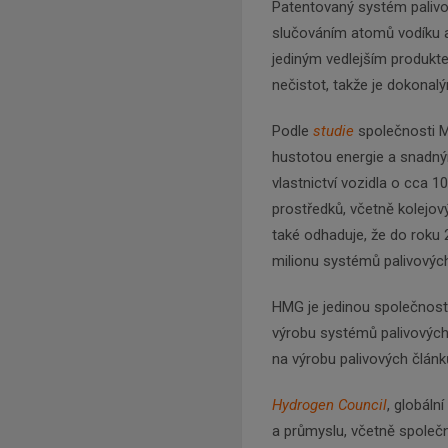
Patentovaný systém palivov
slučováním atomů vodíku a
jediným vedlejším produkt
nečistot, takže je dokonal
Podle
studie
společnosti 
hustotou energie a snadný
vlastnictví vozidla o cca 1
prostředků, včetně kolejový
také odhaduje, že do roku 
milionu systémů palivových
HMG je jedinou společností
výrobu systémů palivových
na výrobu palivových článk
Hydrogen Council
, globáln
a průmyslu, včetně společ