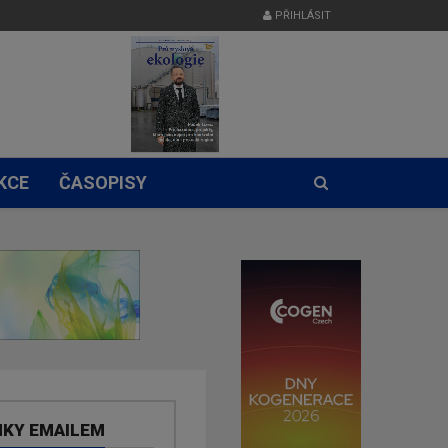
PŘIHLÁSIT
KCE
ČASOPISY
NKY EMAILEM