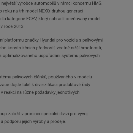
 největší výrobce automobilů v rámci koncernu HMG,
ho roku na trh model NEXO, druhou generaci
la kategorie FCEV, který nahradil oceňovaný model
v roce 2013.
ní platformu značky Hyundai pro vozidla s palivovými
oho konstrukčních předností, včetně nižší hmotnosti,
u a optimalizovaného uspořádání systému palivových
ystému palivových článků, používaného v modelu
ace dojde také k diverzifikaci produktové řady
v reakci na různé požadavky jednotlivých
 založil v prosinci speciální divizi pro vývoj
a podporu jejich výroby a prodeje.