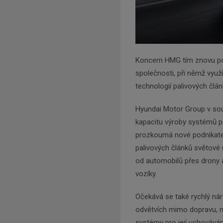
Koncern HMG tím znovu potv
společnosti, při němž využí
technologií palivových člán
Hyundai Motor Group v sou
kapacitu výroby systémů p
prozkoumá nové podnikatel
palivových článků světové
od automobilů přes drony a
vozíky.
Očekává se také rychlý ná
odvětvích mimo dopravu, me
systémy pro její uchováván