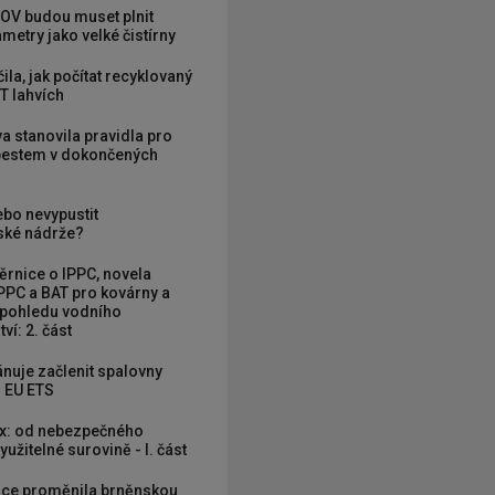
OV budou muset plnit
metry jako velké čistírny
ila, jak počítat recyklovaný
T lahvích
va stanovila pravidla pro
zbestem v dokončených
ebo nevypustit
ké nádrže?
rnice o IPPC, novela
PPC a BAT pro kovárny a
 pohledu vodního
ví: 2. část
nuje začlenit spalovny
 EU ETS
x: od nebezpečného
užitelné surovině - I. část
ce proměnila brněnskou