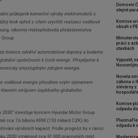
Domovní Č
stejné para
ální průkopník komerční výroby elektromobilů s
Komise urč
ážný krok vpřed s cílem urychlit realizaci vodíkové
obsah v PE
hung, výkonný místopředseda představenstva
 Group.
Ministerst
práci s a
stavbách
za hranice odvětví automobilové dopravy a budeme
 globální společnosti k čisté energii. Přispějeme k
Vypustit, n
Novomlýns
konomicky smysluplným zdrojem energie.
Novela smě
zákona o I
že vodíková energie přesáhne svým významem
slévárny z
e hlavním strůjcem úspěšného globálního
hospodářst
Komise plá
odpadu do
n 2030“ investuje koncern Hyundai Motor Group
li cca 7,6 bilionu KRW (153 miliard CZK) do
PlasmaFle
odpadu k vy
iřování výrobních kapacit. Podle prognóz by v rámci
ku 2030 vzniknout cca 51 000 pracovních míst.
Moderniza