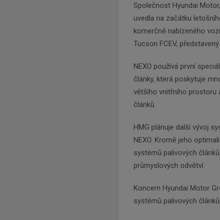
Společnost Hyundai Motor,
uvedla na začátku letošní
komerčně nabízeného vozid
Tucson FCEV, představený 
NEXO používá první speciál
články, která poskytuje mn
většího vnitřního prostor
článků.
HMG plánuje další vývoj s
NEXO. Kromě jeho optimaliz
systémů palivových článků 
průmyslových odvětví.
Koncern Hyundai Motor Group
systémů palivových článků 