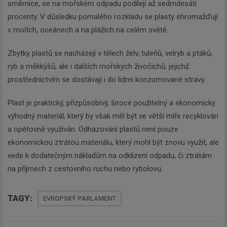
směrnice, se na mořském odpadu podílejí až sedmdesáti
procenty. V důsledku pomalého rozkladu se plasty shromažďují
v mořích, oceánech a na plážích na celém světě.
Zbytky plastů se nacházejí v tělech želv, tuleňů, velryb a ptáků,
ryb a měkkýšů, ale i dalších mořských živočichů, jejichž
prostřednictvím se dostávají i do lidmi konzumované stravy.
Plast je praktický, přizpůsobivý, široce použitelný a ekonomicky
výhodný materiál, který by však měl být ve větší míře recyklován
a opětovně využíván. Odhazování plastů není pouze
ekonomickou ztrátou materiálu, který mohl být znovu využit, ale
vede k dodatečným nákladům na odklizení odpadu, či ztrátám
na příjmech z cestovního ruchu nebo rybolovu.
TAGY:
EVROPSKÝ PARLAMENT