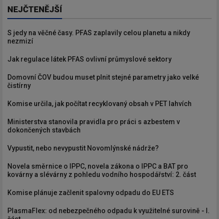
NEJČTENĚJŠÍ
S jedy na věčné časy. PFAS zaplavily celou planetu a nikdy
nezmizí
Jak regulace látek PFAS ovlivní průmyslové sektory
Domovní ČOV budou muset plnit stejné parametry jako velké
čistírny
Komise určila, jak počítat recyklovaný obsah v PET lahvích
Ministerstva stanovila pravidla pro práci s azbestem v
dokončených stavbách
Vypustit, nebo nevypustit Novomlýnské nádrže?
Novela směrnice o IPPC, novela zákona o IPPC a BAT pro
kovárny a slévárny z pohledu vodního hospodářství: 2. část
Komise plánuje začlenit spalovny odpadu do EU ETS
PlasmaFlex: od nebezpečného odpadu k využitelné surovině - I.
část