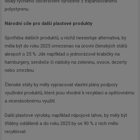
obaly rychlého občerstvení vyrobené z expandovaného
polystyrenu.
Národní cíle pro další plastové produkty
Spotřeba dalších produktů, u nichž neexistuje alternativa, by
měla být do roku 2025 omezenao na úrovni členských států
alespoň o 25 %. Jde například o jednorázové krabičky na
hamburgery, sendviče či nádoby na zeleninu, ovoce, dezerty
nebo zmrzlinu.
Členské státy by měly vypracovat vlastní plány podpory
využívání produktů, které jsou vhodné k recyklaci a opětovnému
a vícenásobnému využití.
Další plastové výrobky, například nápojové lahve, by měly být
tříděny odděleně a do roku 2025 by se 90 % z nich mělo
recyklovat.