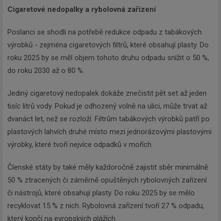
Cigaretové nedopalky a rybolovná zařízení
Poslanci se shodli na potřebě redukce odpadu z tabákových
výrobků - zejména cigaretových filtrů, které obsahují plasty. Do
roku 2025 by se měl objem tohoto druhu odpadu snížit o 50 %,
do roku 2030 až o 80 %.
Jediný cigaretový nedopalek dokáže znečistit pět set až jeden
tisíc litrů vody. Pokud je odhozený volně na ulici, může trvat až
dvanáct let, než se rozloží. Filtrům tabákových výrobků patří po
plastových lahvích druhé místo mezi jednorázovými plastovými
výrobky, které tvoří nejvíce odpadků v mořích.
Členské státy by také měly každoročně zajistit sběr minimálně
50 % ztracených či záměrně opuštěných rybolovných zařízení
či nástrojů, které obsahují plasty. Do roku 2025 by se mělo
recyklovat 15 % z nich. Rybolovná zařízení tvoří 27 % odpadu,
který končí na evropských plážích.