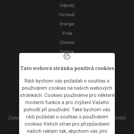
Odpady
Ovzduší
Energie
Voda
Chemie
Dotace
Akce
Tato webová stránka používá cookies
TAGS
Rádi bychom vás požádali o souhlas s
používáním cookies na našich webových
ODPADNÍ PLASTY
stránkách. Cookies používáme pro některé
moderní funkce a pro zvýšení Vašeho
NEWSLETTER
pohodlí při používání. Také bychom vás
rádi požádali o souhlas s používáním
Zadejte váš email a my Vám budeme zasílat ty nejdůležitější
cookies třetích stran pro přizpůsobení
informace, maximálně 1x týdně.
našich reklam tak, abychom vás jimi