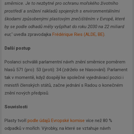
směrnice. Je to nezbytné pro ochranu mořského životního
prostředí a snížení nákladů spojených s environmentálními
škodami způsobenými plastovým znečištěním v Evropě, které
by se podle odhadů měly vyšplhat do roku 2030 na 22 miliard
eur,"
uvedla zpravodajka
Frédérique Ries (ALDE, BE)
.
Další postup
Poslanci schválili parlamentní návrh znění směrnice poměrem
hlasů 571 (pro): 53 (proti): 34 (zdrželo se hlasování). Parlament
tak v momentě, když dospějí ke společné vyjednávací pozici i
ministři členských států, začne jednání s Radou o konečném
znění nových předpisů.
Souvislosti
Plasty tvoří
podle údajů Evropské komise
více než 80 %
odpadků v mořích. Výrobky, na které se vztahuje návrh