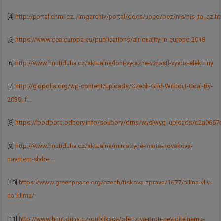
[4]
http://portal.chmi.cz../imgarchiv/portal/docs/uoco/oez/nis/nis_ta_cz.h
[5]
https://www.eea.europa.eu/publications/air-quality-in-europe-2018
[6]
http://www.hnutiduha.cz/aktualne/loni-vyrazne-vzrostl-vyvoz-elektriny
[7]
http://glopolis.org/wp-content/uploads/Czech-Grid-Without-Coal-By-
2030_f...
[8]
https://ipodpora.odbory.info/soubory/dms/wysiwyg_uploads/c2a0667c
[9]
http://www.hnutiduha.cz/aktualne/ministryne-marta-novakova-
navrhem-slabe...
[10]
https://www.greenpeace.org/czech/tiskova-zprava/1677/bilina-vliv-
na-klima/
[11]
http://www.hnutiduha.cz/publikace/ofenziva-proti-neviditelnemu-