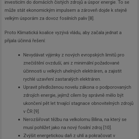
investicím do domácích čistých zdrojů a úspor energie. To se
může stát ekonomickým impulsem a zároveň dojde k stejně
velkým úsporám za dovoz fosilních paliv [8].
Proto Klimatická koalice vyzývá vládu, aby začala jednat a
přijala účinná řešení:
Nevydávat výjimky z nových evropských limitů pro
znečištění ovzduší, ani z minimální požadované
účinnosti u velkých uhelných elektráren, a zajistit
rychlé uzavření zastaralých elektráren.
Upravit předloženou novelu zákona o podporovaných
zdrojích energie, jejímž cílem by správně mělo být
ukončení pět let trvající stagnace obnovitelných zdrojů
v ČR [9].
Nerozšiřovat těžbu na velkolomu Bílina, na který se
musí pohlížet jako na nový fosilní zdroj [10].
Zvýšit energetickou daň z uhlí a pokračovat v