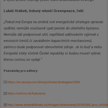
Lukáš Hrábek, tiskový mluvčí Greenpeace, řekl:
„Pokud má Evropa na změně své energetické strategie opravdu
vydělat, nemůže současně cpát peníze do uhelného byznysu.
Nemůže dál podporovat uhlí, například udělováním výjimek z
emisních limitů či zaváděním kapacitních mechanismů,
zatímco bude podporovat obnovitelné zdroje. Je to buď a nebo.
Evropské státy včetně České republiky si budou muset vybrat,
kterou cestou se vydají.“
Poznámky pro editory:
[1]
https://ec.europa.eu/clima/policies/strategies/2050
[2]
https://unfccc.int/katowice
[3]
http://www.zmenaklimatu.cz/images/dokumenty/20181030_ipcc_infolist