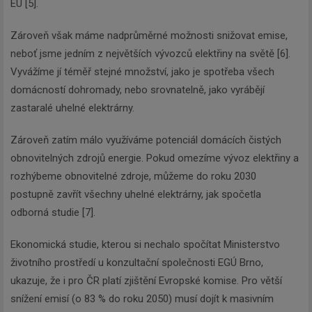
EU [5].
Zároveň však máme nadprůměrné možnosti snižovat emise,
neboť jsme jedním z největších vývozců elektřiny na světě [6].
Vyvážíme jí téměř stejné množství, jako je spotřeba všech
domácností dohromady, nebo srovnatelně, jako vyrábějí
zastaralé uhelné elektrárny.
Zároveň zatím málo využíváme potenciál domácích čistých
obnovitelných zdrojů energie. Pokud omezíme vývoz elektřiny a
rozhýbeme obnovitelné zdroje, můžeme do roku 2030
postupně zavřít všechny uhelné elektrárny, jak spočetla
odborná studie [7].
Ekonomická studie, kterou si nechalo spočítat Ministerstvo
životního prostředí u konzultační společnosti EGÚ Brno,
ukazuje, že i pro ČR platí zjištění Evropské komise. Pro větší
snížení emisí (o 83 % do roku 2050) musí dojít k masivním