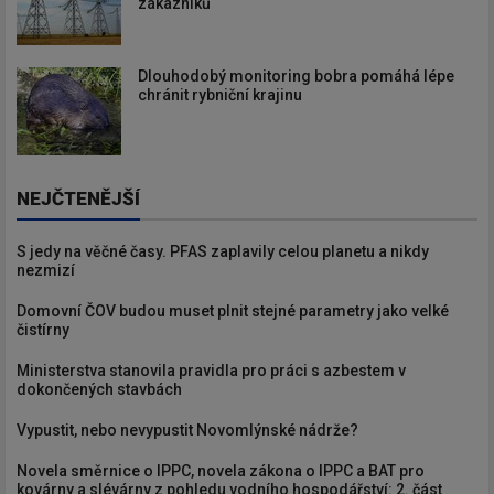
zákazníků
Dlouhodobý monitoring bobra pomáhá lépe
chránit rybniční krajinu
NEJČTENĚJŠÍ
S jedy na věčné časy. PFAS zaplavily celou planetu a nikdy
nezmizí
Domovní ČOV budou muset plnit stejné parametry jako velké
čistírny
Ministerstva stanovila pravidla pro práci s azbestem v
dokončených stavbách
Vypustit, nebo nevypustit Novomlýnské nádrže?
Novela směrnice o IPPC, novela zákona o IPPC a BAT pro
kovárny a slévárny z pohledu vodního hospodářství: 2. část