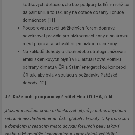
kotlíkových dotacích, ale bez podpory kotlů, v nichž se
dá pálit uhlí, a to tak, aby na dotace dosáhly i chudé
domácnosti [11].
Podporovat rozvoj udržitelných forem dopravy,
novelizovat pravidla pro nízkoemisní zóny a na úrovni
měst připravit a schválit nejen nízkoemisní zóny.
Na základě dohody o dlouhodobé strategii snižování
emisí skleníkových plynů v EU aktualizovat Politiku
ochrany klimatu v ČR a Státní energetickou koncepci
ČR tak, aby byla v souladu s požadavky Pařížské
dohody [12].
Jiří Koželouh, programový ředitel Hnutí DUHA, řekl:
„Razantní snížení emisí skleníkových plynů je nutné, abychom
zabránili nezvladatelnému růstu globální teploty. Díky inovacím
a domácím investicím místo dovozu fosilních paliv taková
snaha také pomůže i ekonomice a samozřejmě vyčištění