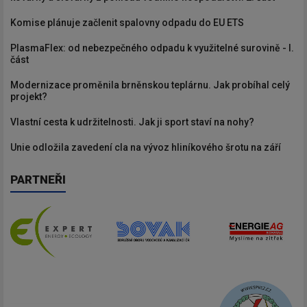
Komise plánuje začlenit spalovny odpadu do EU ETS
PlasmaFlex: od nebezpečného odpadu k využitelné surovině - I.
část
Modernizace proměnila brněnskou teplárnu. Jak probíhal celý
projekt?
Vlastní cesta k udržitelnosti. Jak ji sport staví na nohy?
Unie odložila zavedení cla na vývoz hliníkového šrotu na září
PARTNEŘI