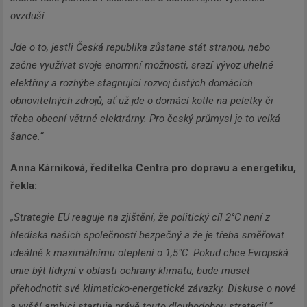
ovzduší.
Jde o to, jestli Česká republika zůstane stát stranou, nebo
začne využívat svoje enormní možnosti, srazí vývoz uhelné
elektřiny a rozhýbe stagnující rozvoj čistých domácích
obnovitelných zdrojů, ať už jde o domácí kotle na peletky či
třeba obecní větrné elektrárny. Pro český průmysl je to velká
šance.“
Anna Kárníková, ředitelka Centra pro dopravu a energetiku,
řekla:
„Strategie EU reaguje na zjištění, že politický cíl 2°C není z
hlediska našich společností bezpečný a že je třeba směřovat
ideálně k maximálnímu oteplení o 1,5°C. Pokud chce Evropská
unie být lídryní v oblasti ochrany klimatu, bude muset
přehodnotit své klimaticko-energetické závazky. Diskuse o nové
a vyšší ambici startuje právě touto dlouhodobou strategií.“