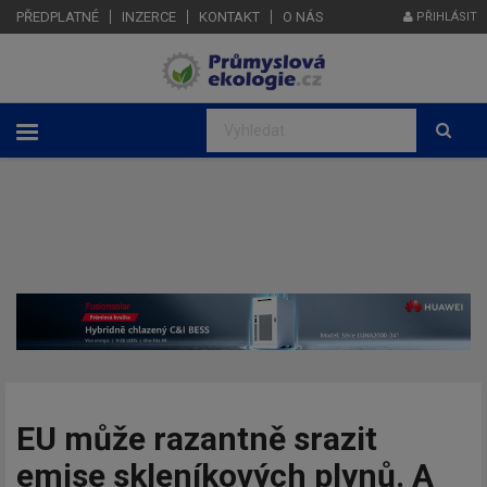
PŘEDPLATNÉ
INZERCE
KONTAKT
O NÁS
PŘIHLÁSIT
EU může razantně srazit
emise skleníkových plynů. A