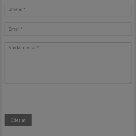
Newsletter
Zadejte váš email a my Vám
budeme zasílat ty nejdůležitější
informace, maximálně 1x týdně.
Odeslat
Odebírat