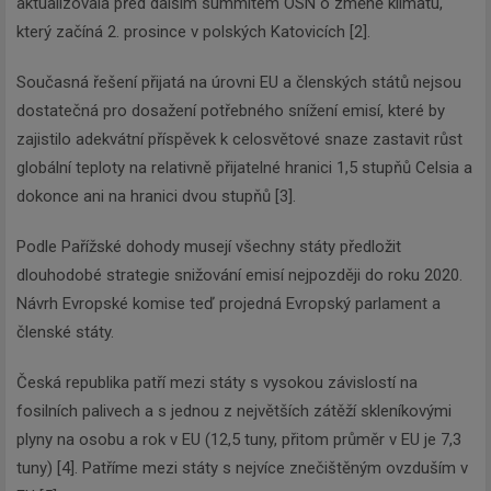
aktualizovala před dalším summitem OSN o změně klimatu,
který začíná 2. prosince v polských Katovicích [2].
Současná řešení přijatá na úrovni EU a členských států nejsou
dostatečná pro dosažení potřebného snížení emisí, které by
zajistilo adekvátní příspěvek k celosvětové snaze zastavit růst
globální teploty na relativně přijatelné hranici 1,5 stupňů Celsia a
dokonce ani na hranici dvou stupňů [3].
Podle Pařížské dohody musejí všechny státy předložit
dlouhodobé strategie snižování emisí nejpozději do roku 2020.
Návrh Evropské komise teď projedná Evropský parlament a
členské státy.
Česká republika patří mezi státy s vysokou závislostí na
fosilních palivech a s jednou z největších zátěží skleníkovými
plyny na osobu a rok v EU (12,5 tuny, přitom průměr v EU je 7,3
tuny) [4]. Patříme mezi státy s nejvíce znečištěným ovzduším v