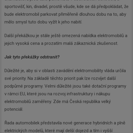
sportovišť, kin, divadel, prostě všude, kde se dá předpokládat, že
bude elektromobil parkovat přiměřeně dlouhou dobu na to, aby
mělo smysl tuto dobu vyžít k jeho nabití.
Další překážkou je stále ještě omezená nabídka elektromobilů a
jejich vysoká cena a prozatím malá zákaznická zkušenost.
Jak tyto překážky odstranit?
Důležité je, aby si v oblasti zavádění elektromobility vláda určila
své priority. Na základě těchto priorit pak lze rozvíjet další
podpůrné programy. Velmi důležité jsou také dotační programy
v rámci EU, které jsou na rozvoj infrastruktury i nákupu
elektromobilů zaměřeny. Zde má Česká republika velký
potenciál.
Řada automobilek představila nové generace hybridních a plně
elektrických modelů, které mají delší dojezd a tím i vyšší