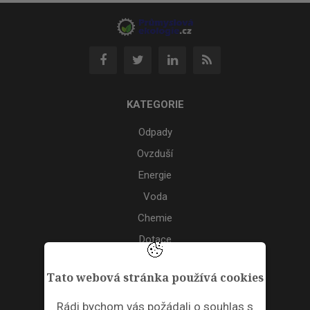
KATEGORIE
Odpady
Ovzduší
Energie
Voda
Chemie
Dotace
Akce
Tato webová stránka používá cookies
TAGS
Rádi bychom vás požádali o souhlas s