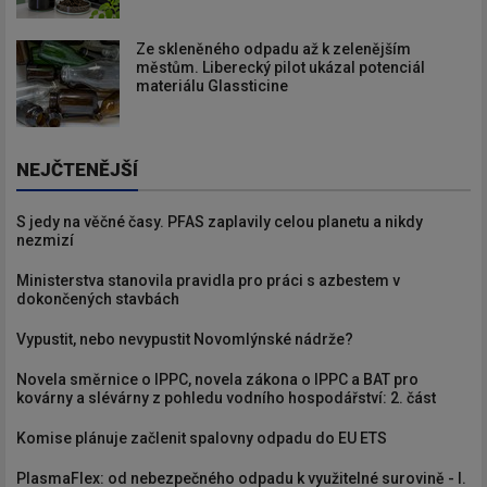
Ze skleněného odpadu až k zelenějším
městům. Liberecký pilot ukázal potenciál
materiálu Glassticine
NEJČTENĚJŠÍ
S jedy na věčné časy. PFAS zaplavily celou planetu a nikdy
nezmizí
Ministerstva stanovila pravidla pro práci s azbestem v
dokončených stavbách
Vypustit, nebo nevypustit Novomlýnské nádrže?
Novela směrnice o IPPC, novela zákona o IPPC a BAT pro
kovárny a slévárny z pohledu vodního hospodářství: 2. část
Komise plánuje začlenit spalovny odpadu do EU ETS
PlasmaFlex: od nebezpečného odpadu k využitelné surovině - I.