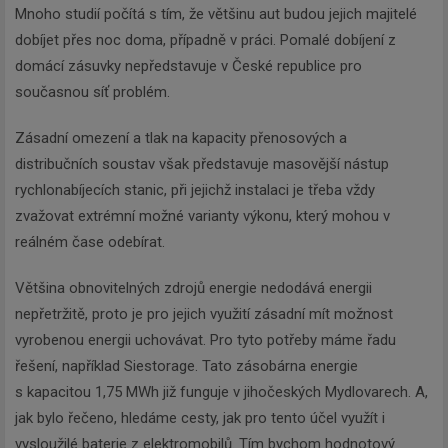
Mnoho studií počítá s tím, že většinu aut budou jejich majitelé
dobíjet přes noc doma, případně v práci. Pomalé dobíjení z
domácí zásuvky nepředstavuje v České republice pro
Odebírat
současnou síť problém.
Zásadní omezení a tlak na kapacity přenosových a
distribučních soustav však představuje masovější nástup
rychlonabíjecích stanic, při jejichž instalaci je třeba vždy
zvažovat extrémní možné varianty výkonu, který mohou v
reálném čase odebírat.
Většina obnovitelných zdrojů energie nedodává energii
nepřetržitě, proto je pro jejich využití zásadní mít možnost
vyrobenou energii uchovávat. Pro tyto potřeby máme řadu
řešení, například Siestorage. Tato zásobárna energie
s kapacitou 1,75 MWh již funguje v jihočeských Mydlovarech. A,
jak bylo řečeno, hledáme cesty, jak pro tento účel využít i
vysloužilé baterie z elektromobilů. Tím bychom hodnotový