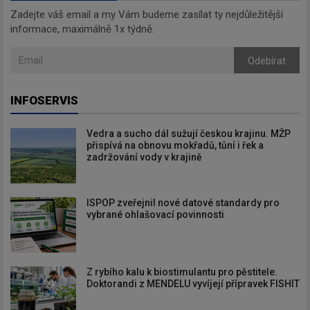
Zadejte váš email a my Vám budeme zasílat ty nejdůležitější
informace, maximálně 1x týdně.
Odebírat
INFOSERVIS
Vedra a sucho dál sužují českou krajinu. MŽP
přispívá na obnovu mokřadů, tůní i řek a
zadržování vody v krajině
ISPOP zveřejnil nové datové standardy pro
vybrané ohlašovací povinnosti
Z rybího kalu k biostimulantu pro pěstitele.
Doktorandi z MENDELU vyvíjejí přípravek FISHIT