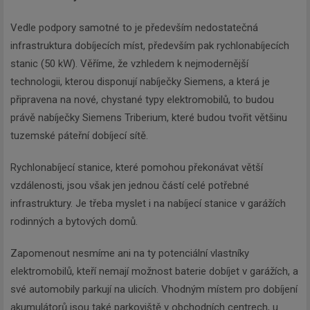
Vedle podpory samotné to je především nedostatečná
infrastruktura dobíjecích míst, především pak rychlonabíjecích
stanic (50 kW). Věříme, že vzhledem k nejmodernější
technologii, kterou disponují nabíječky Siemens, a která je
připravena na nové, chystané typy elektromobilů, to budou
právě nabíječky Siemens Triberium, které budou tvořit většinu
tuzemské páteřní dobíjecí sítě.
Rychlonabíjecí stanice, které pomohou překonávat větší
vzdálenosti, jsou však jen jednou částí celé potřebné
infrastruktury. Je třeba myslet i na nabíjecí stanice v garážích
rodinných a bytových domů.
Zapomenout nesmíme ani na ty potenciální vlastníky
elektromobilů, kteří nemají možnost baterie dobíjet v garážích, a
své automobily parkují na ulicích. Vhodným místem pro dobíjení
akumulátorů jsou také parkoviště v obchodních centrech, u