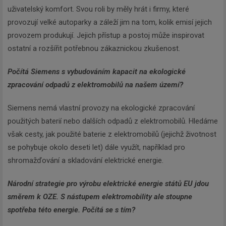
uživatelský komfort. Svou roli by měly hrát i firmy, které
provozují velké autoparky a záleží jim na tom, kolik emisí jejich
provozem produkují. Jejich přístup a postoj může inspirovat
ostatní a rozšířit potřebnou zákaznickou zkušenost.
Počítá Siemens s vybudováním kapacit na ekologické
zpracování odpadů z elektromobilů na našem území?
Siemens nemá vlastní provozy na ekologické zpracování
použitých baterií nebo dalších odpadů z elektromobilů. Hledáme
však cesty, jak použité baterie z elektromobilů (jejichž životnost
Newsletter
se pohybuje okolo deseti let) dále využít, například pro
shromažďování a skladování elektrické energie.
Národní strategie pro výrobu elektrické energie států EU jdou
Zadejte váš email a my Vám
směrem k OZE. S nástupem elektromobility ale stoupne
budeme zasílat ty nejdůležitější
spotřeba této energie. Počítá se s tím?
informace, maximálně 1x týdně.