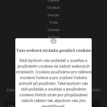
Odpady
Ovzduší
Energie
Voda
Chemie
Dotace
Akce
Tato webová stránka používá cookies
TAGS
Rádi bychom vás požádali o souhlas s
používáním cookies na našich webových
ODPADNÍ PLASTY
stránkách. Cookies používáme pro některé
moderní funkce a pro zvýšení Vašeho
NEWSLETTER
pohodlí při používání. Také bychom vás
rádi požádali o souhlas s používáním
Zadejte váš email a my Vám budeme zasílat ty nejdůležitější
cookies třetích stran pro přizpůsobení
informace, maximálně 1x týdně.
našich reklam tak, abychom vás jimi
neobtěžovali.