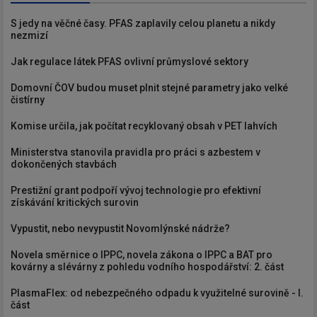
S jedy na věčné časy. PFAS zaplavily celou planetu a nikdy
nezmizí
Jak regulace látek PFAS ovlivní průmyslové sektory
Domovní ČOV budou muset plnit stejné parametry jako velké
čistírny
Komise určila, jak počítat recyklovaný obsah v PET lahvích
Ministerstva stanovila pravidla pro práci s azbestem v
dokončených stavbách
Prestižní grant podpoří vývoj technologie pro efektivní
získávání kritických surovin
Vypustit, nebo nevypustit Novomlýnské nádrže?
Novela směrnice o IPPC, novela zákona o IPPC a BAT pro
kovárny a slévárny z pohledu vodního hospodářství: 2. část
PlasmaFlex: od nebezpečného odpadu k využitelné surovině - I.
část