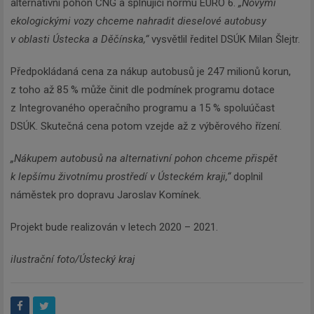
alternativní pohon CNG a splňující normu EURO 6.
„Novými
ekologickými vozy chceme nahradit dieselové autobusy
v oblasti Ústecka a Děčínska,“
vysvětlil ředitel DSÚK Milan Šlejtr.
Předpokládaná cena za nákup autobusů je 247 milionů korun,
z toho až 85 % může činit dle podmínek programu dotace
z Integrovaného operačního programu a 15 % spoluúčast
DSÚK. Skutečná cena potom vzejde až z výběrového řízení.
„Nákupem autobusů na alternativní pohon chceme přispět
k lepšímu životnímu prostředí v Ústeckém kraji,“
doplnil
náměstek pro dopravu Jaroslav Komínek.
Projekt bude realizován v letech 2020 – 2021.
ilustrační foto/Ústecký kraj