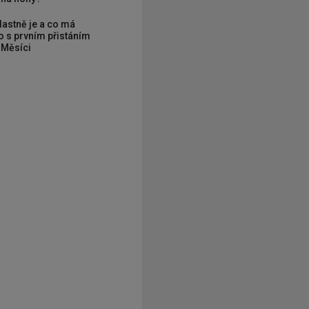
vlastně je a co má
 s prvním přistáním
 Měsíci