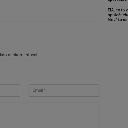
EIA, co to 
společného
člověka na
nikdo neokomentoval.