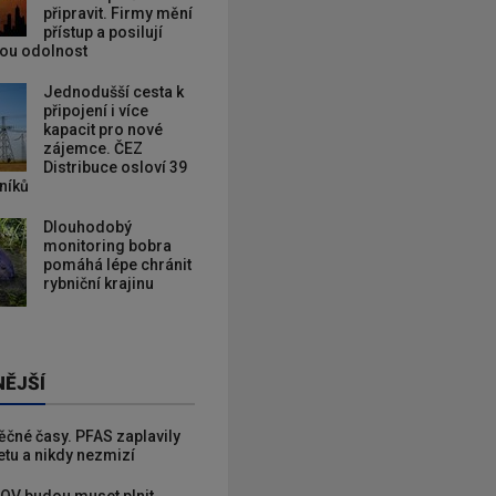
připravit. Firmy mění
přístup a posilují
kou odolnost
Jednodušší cesta k
připojení i více
kapacit pro nové
zájemce. ČEZ
Distribuce osloví 39
zníků
Dlouhodobý
monitoring bobra
pomáhá lépe chránit
rybniční krajinu
NĚJŠÍ
věčné časy. PFAS zaplavily
etu a nikdy nezmizí