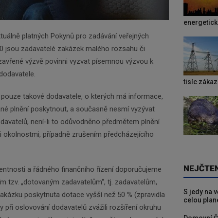
energetic
aktuálně platných Pokynů pro zadávání veřejných
 jsou zadavatelé zakázek malého rozsahu či
zavřené výzvě povinni vyzvat písemnou výzvou k
dodavatele.
tisíc záka
 pouze takové dodavatele, o kterých má informace,
ané plnění poskytnout, a současně nesmí vyzývat
davatelů, není-li to odůvodněno předmětem plnění
mi okolnostmi, případně zrušením předcházejícího
NEJČTE
entnosti a řádného finančního řízení doporučujeme
m tzv. „dotovaným zadavatelům“, tj. zadavatelům,
S jedy na 
akázku poskytnuta dotace vyšší než 50 % (zpravidla
celou plan
 při oslovování dodavatelů zvážili rozšíření okruhu