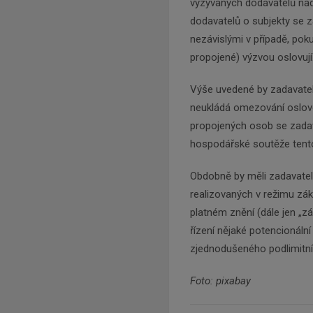
vyzývaných dodavatelů na
dodavatelů o subjekty se 
nezávislými v případě, pok
propojené) výzvou oslovují
Výše uvedené by zadavatel
neukládá omezování oslovo
propojených osob se zada
hospodářské soutěže tento
Obdobně by měli zadavatel
realizovaných v režimu zák
platném znění (dále jen „
řízení nějaké potencionální
zjednodušeného podlimitníh
Foto: pixabay