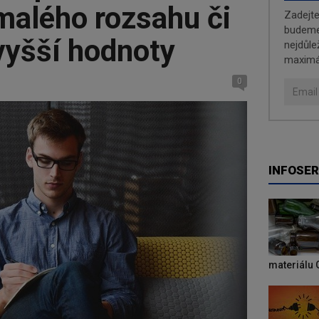
malého rozsahu či
Zadejt
budeme 
vyšší hodnoty
nejdůle
maximá
0
INFOSER
materiálu 