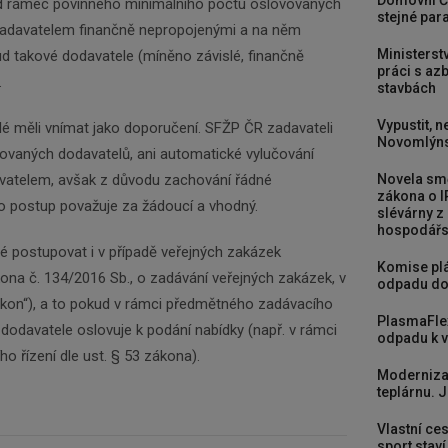
Domovní Č
d rámec povinného minimálního počtu oslovovaných
stejné para
zadavatelem finančně nepropojenými a na něm
Ministerst
ud takové dodavatele (míněno závislé, finančně
práci s a
.
stavbách
Vypustit, n
é měli vnímat jako doporučení. SFŽP ČR zadavateli
Novomlýns
vaných dodavatelů, ani automatické vylučování
vatelem, avšak z důvodu zachování řádné
Novela smě
zákona o I
 postup považuje za žádoucí a vhodný.
slévárny z
hospodářst
é postupovat i v případě veřejných zakázek
Komise plá
ona č. 134/2016 Sb., o zadávání veřejných zakázek, v
odpadu do
zákon“), a to pokud v rámci předmětného zadávacího
PlasmaFle
 dodavatele oslovuje k podání nabídky (např. v rámci
odpadu k vy
o řízení dle ust. § 53 zákona).
Moderniza
teplárnu. J
Vlastní ces
sport stav