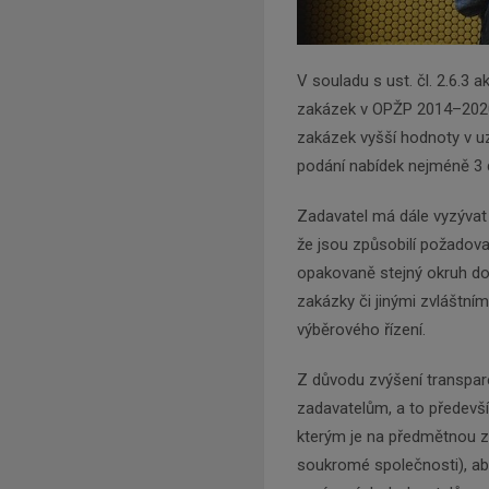
V souladu s ust. čl. 2.6.3 
zakázek v OPŽP 2014–2020
zakázek vyšší hodnoty v u
podání nabídek nejméně 3 
Zadavatel má dále vyzývat
že jsou způsobilí požadov
opakovaně stejný okruh do
zakázky či jinými zvláštní
výběrového řízení.
Z důvodu zvýšení transpar
zadavatelům, a to předevší
kterým je na předmětnou z
soukromé společnosti), aby