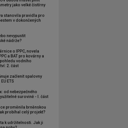
OV budou muset plnit
metry jako velké čistírny
va stanovila pravidla pro
zbestem v dokončených
ebo nevypustit
ké nádrže?
rnice o IPPC, novela
PPC a BAT pro kovárny a
 pohledu vodního
ví: 2. část
nuje začlenit spalovny
 EU ETS
x: od nebezpečného
užitelné surovině - I. část
ce proměnila brněnskou
ak probíhal celý projekt?
ta k udržitelnosti. Jak ji
í na nohy?