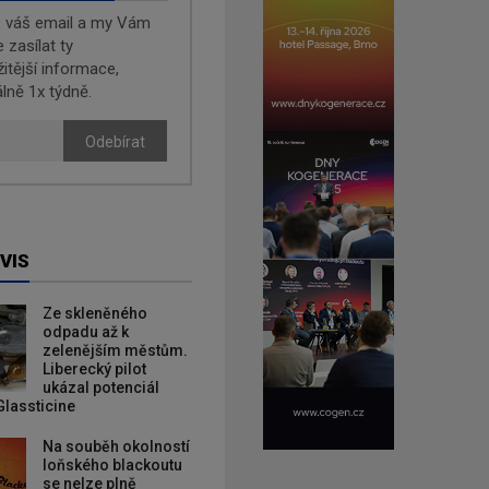
e váš email a my Vám
zasílat ty
žitější informace,
lně 1x týdně.
Odebírat
VIS
Ze skleněného
odpadu až k
zelenějším městům.
Liberecký pilot
ukázal potenciál
Glassticine
Na souběh okolností
loňského blackoutu
se nelze plně