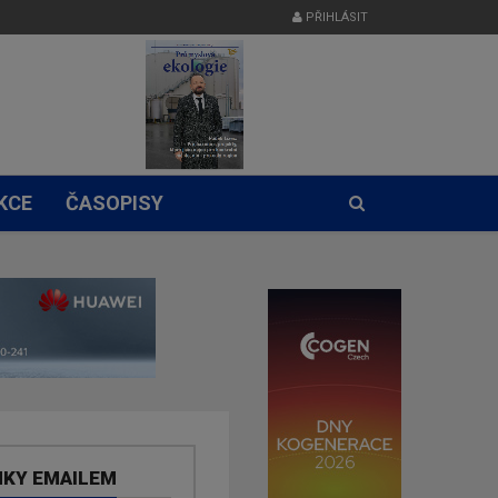
PŘIHLÁSIT
KCE
ČASOPISY
NKY EMAILEM