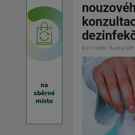
nouzovéh
konzulta
dezinfekč
27. 3. 2020
|
zdroj: ČIŽP