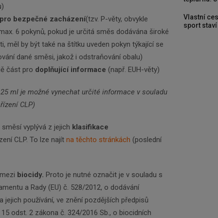
u)
Vlastní ces
pro bezpečné zacházení
(tzv. P-věty, obvykle
sport stav
max. 6 pokynů, pokud je určitá směs dodávána široké
ti, měl by být také na štítku uveden pokyn týkající se
vání dané směsi, jakož i odstraňování obalu)
dě část pro
doplňující informace
(např. EUH-věty)
125 ml je možné vynechat určité informace v souladu
ařízení CLP)
směsí vyplývá z jejich
klasifikace
zení CLP. To lze najít
na těchto stránkách
(poslední
í mezi
biocidy.
Proto je nutné označit je v souladu s
amentu a Rady (EU) č. 528/2012, o dodávání
 a jejich používání, ve znění pozdějších předpisů
 15 odst. 2 zákona č. 324/2016 Sb., o biocidních