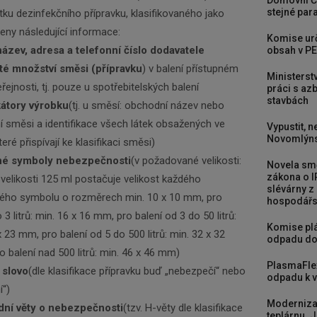
Domovní Č
stejné para
tku dezinfekčního přípravku, klasifikovaného jako
ny následující informace:
Komise urč
ázev, adresa a telefonní číslo dodavatele
obsah v PE
té množství směsi (přípravku
) v balení přístupném
Ministerst
eřejnosti, tj. pouze u spotřebitelských balení
práci s a
stavbách
kátory výrobku
(tj. u směsí: obchodní název nebo
 směsi a identifikace všech látek obsažených ve
Vypustit, n
Novomlýns
eré přispívají ke klasifikaci směsi)
né symboly nebezpečnosti
(v požadované velikosti:
Novela smě
zákona o I
 velikosti 125 ml postačuje velikost každého
slévárny z
ného symbolu o rozměrech min. 10 x 10 mm, pro
hospodářst
 3 litrů: min. 16 x 16 mm, pro balení od 3 do 50 litrů:
Komise plá
x 23 mm, pro balení od 5 do 500 litrů: min. 32 x 32
odpadu do
 balení nad 500 litrů: min. 46 x 46 mm)
PlasmaFle
 slovo
(dle klasifikace přípravku buď „nebezpečí“ nebo
odpadu k vy
í“)
Moderniza
dní věty o nebezpečnosti
(tzv. H-věty dle klasifikace
teplárnu. J