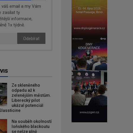
e váš email a my Vám
zasílat ty
žitější informace,
lně 1x týdně.
Odebírat
VIS
Ze skleněného
odpadu až k
zelenějším městům.
Liberecký pilot
ukázal potenciál
Glassticine
Na souběh okolností
loňského blackoutu
se nelze plně