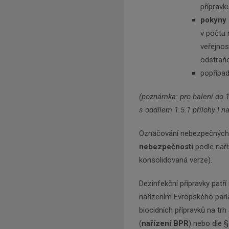
přípravk
pokyny 
v počtu 
veřejnos
odstraňo
popřípa
(poznámka: pro balení do 
s oddílem 1.5.1 přílohy I n
Označování nebezpečných 
nebezpečnosti
podle naří
konsolidovaná verze).
Dezinfekční přípravky patř
nařízením Evropského parl
biocidních přípravků na trh
(
nařízení BPR
) nebo dle §