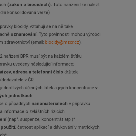
kách
(zákon o biocidech).
Toto nařízení lze nalézt
dní konsolidovaná verze).
ípravky biocidy, vztahují se na ně také
padně
oznamování.
Tyto povinnosti mohou výrobci
m zdravotnictví (email:
biocidy@mzcr.cz
).
. 2 nařízení BPR musí být na každém štítku
pravku uvedeny následující informace:
ázev, adresa a telefonní číslo
držitele
/dodavatele v ČR
a
jednotlivých účinných látek a jejich koncentrace
v
ých jednotkách
ce o případných
nanomateriálech
v přípravku
 a informace o zvláštních rizicích
ení
(např. suspenze, koncentrát atp.)*
 použití
, četnost aplikací a dávkování v metrických
ách*