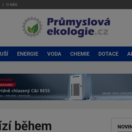
O NÁS
UŠÍ
ENERGIE
VODA
CHEMIE
DOTACE
A
ízí během
NOVI