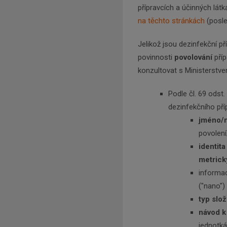
přípravcích a účinných lát
na těchto stránkách
(posle
Jelikož jsou dezinfekční př
povinnosti
povolování
pří
konzultovat s Ministerstve
Podle čl. 69 odst
dezinfekčního pří
jméno/n
povolení
identit
metrick
informa
("nano")
typ slož
návod k
jednotk