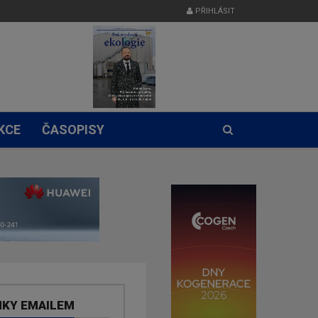
PŘIHLÁSIT
KCE
ČASOPISY
NKY EMAILEM