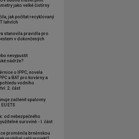
OV budou muset plnit
metry jako velké čistírny
ila, jak počítat recyklovaný
T lahvích
va stanovila pravidla pro
zbestem v dokončených
ebo nevypustit
ké nádrže?
rnice o IPPC, novela
PPC a BAT pro kovárny a
 pohledu vodního
ví: 2. část
nuje začlenit spalovny
 EU ETS
x: od nebezpečného
užitelné surovině - I. část
ce proměnila brněnskou
ak probíhal celý projekt?