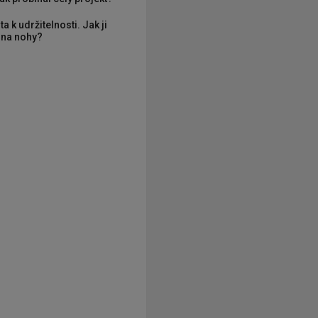
ta k udržitelnosti. Jak ji
í na nohy?