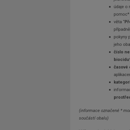
údaje o 
pomoc*
věta "
Př
případně
pokyny 
jeho oba
číslo n
biocidu
časové 
aplikace
kategori
informa
prostře
(informace označené * moho
součástí obalu)