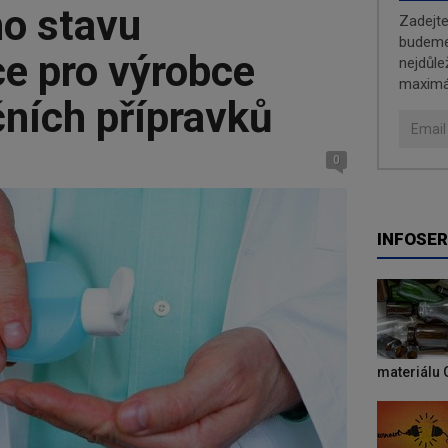
o stavu
Zadejt
budeme 
ce pro výrobce
nejdůle
maximá
ních přípravků
0
INFOSER
materiálu 