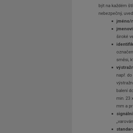
být na každém ští
nebezpečný, uvede
jméno/n
jmenovi
široké v
identifi
označení
směsi, kt
výstraž
např. do
výstraž
balení do
min. 23 
mm a pro
signální
„varován
standar