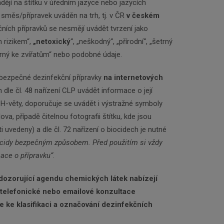
ějí na štítku v úředním jazyce nebo jazycích
 směs/přípravek uváděn na trh, tj. v ČR
v českém
čních přípravků se nesmějí uvádět tvrzení jako
m rizikem“,
„netoxický
“, „neškodný“, „přírodní“, „šetrný
etrný ke zvířatům“ nebo podobné údaje.
ebezpečné dezinfekční přípravky
na internetových
h dle čl. 48 nařízení CLP uvádět informace o její
H-věty, doporučuje se uvádět i výstražné symboly
ova, případě čitelnou fotografii štítku, kde jsou
uvedeny) a dle čl. 72 nařízení o biocidech je nutné
ocidy bezpečným způsobem. Před použitím si vždy
ace o přípravku“
.
dozorující agendu chemických látek nabízejí
telefonické nebo emailové konzultace
se ke klasifikaci a označování dezinfekčních