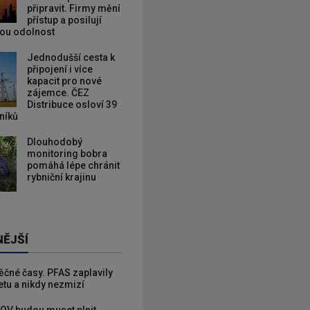
připravit. Firmy mění
přístup a posilují
kou odolnost
Jednodušší cesta k
připojení i více
kapacit pro nové
zájemce. ČEZ
Distribuce osloví 39
zníků
Dlouhodobý
monitoring bobra
pomáhá lépe chránit
rybniční krajinu
NĚJŠÍ
věčné časy. PFAS zaplavily
etu a nikdy nezmizí