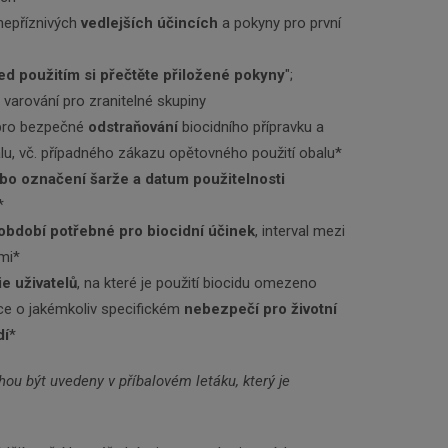
nepříznivých
vedlejších účincích
a pokyny pro první
ed použitím si přečtěte přiložené pokyny
";
 varování pro zranitelné skupiny
pro bezpečné
odstraňování
biocidního přípravku a
lu, vč. případného zákazu opětovného použití obalu*
ebo označení šarže a datum použitelnosti
*
období potřebné pro biocidní účinek
, interval mezi
mi*
e uživatelů
, na které je použití biocidu omezeno
ce o jakémkoliv specifickém
nebezpečí pro životní
dí
*
u být uvedeny v příbalovém letáku, který je