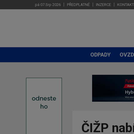
pá 07.Srp 2026
PŘEDPLATNÉ
INZERCE
KONTAKT
ODPADY
OVZD
ČIŽP nab