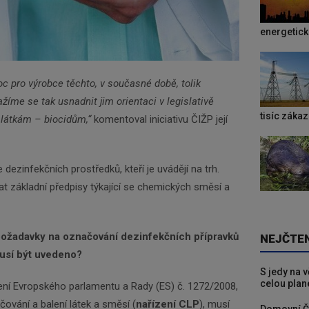
energetic
 pro výrobce těchto, v současné době, tolik
žíme se tak usnadnit jim orientaci v legislativě
tisíc záka
 látkám – biocidům,“
komentoval iniciativu ČIŽP její
dezinfekčních prostředků, kteří je uvádějí na trh.
at základní předpisy týkající se chemických směsí a
 požadavky na označování dezinfekčních přípravků
NEJČTE
musí být uvedeno?
S jedy na 
celou plan
zení Evropského parlamentu a Rady (ES) č. 1272/2008,
ačování a balení látek a směsí (
nařízení CLP
), musí