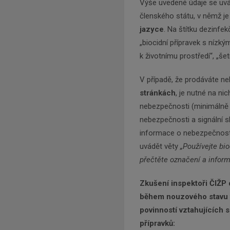
Výše uvedené údaje se uvád
členského státu, v němž je
jazyce
. Na štítku dezinfek
„biocidní přípravek s nízký
k životnímu prostředí“, „š
V případě, že prodáváte n
stránkách
, je nutné na nic
nebezpečnosti (minimálně 
nebezpečnosti a signální sl
informace o nebezpečnosti 
uvádět věty
„Používejte bi
přečtěte označení a inform
Zkušení inspektoři ČIŽP 
během nouzového stavu 
povinností vztahujících 
přípravků: