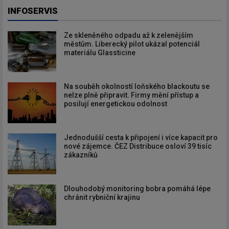
INFOSERVIS
Ze skleněného odpadu až k zelenějším
městům. Liberecký pilot ukázal potenciál
materiálu Glassticine
Na souběh okolností loňského blackoutu se
nelze plně připravit. Firmy mění přístup a
posilují energetickou odolnost
Jednodušší cesta k připojení i více kapacit pro
nové zájemce. ČEZ Distribuce osloví 39 tisíc
zákazníků
Dlouhodobý monitoring bobra pomáhá lépe
chránit rybniční krajinu