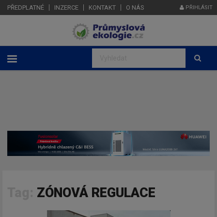
PŘEDPLATNÉ
INZERCE
KONTAKT
O NÁS
PŘIHLÁSIT
Tag:
ZÓNOVÁ REGULACE