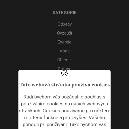
KATEGORIE
Odpady
Ovzduší
Energie
Voda
Chemie
Dotace
Akce
Tato webová stránka používá cookies
TAGS
Rádi bychom vás požádali o souhlas s
používáním cookies na našich webových
ODPADNÍ PLASTY
stránkách. Cookies používáme pro některé
moderní funkce a pro zvýšení Vašeho
NEWSLETTER
pohodlí při používání. Také bychom vás