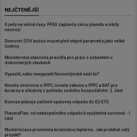
NEJČTENĚJŠÍ
S jedy na věčné časy. PFAS zaplavily celou planetu a nikdy
nezmizí
Domovní ČOV budou muset plnit stejné parametry jako velké
čistírny
Ministerstva stanovila pravidla pro práci s azbestem v
dokončených stavbách
Vypustit, nebo nevypustit Novomlýnské nádrže?
Novela směrnice o IPPC, novela zákona o IPPC a BAT pro
kovárny a slévárny z pohledu vodního hospodářství: 2. část
Komise plánuje začlenit spalovny odpadu do EU ETS
PlasmaFlex: od nebezpečného odpadu k využitelné surovině - I.
část
Modernizace proměnila brněnskou teplárnu. Jak probíhal celý
projekt?