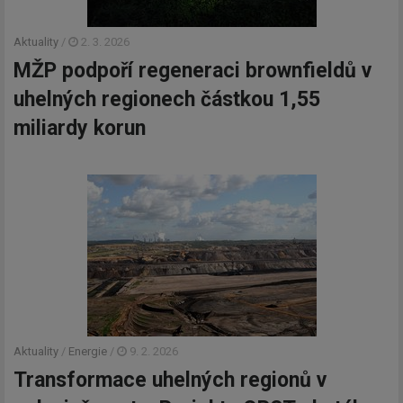
Aktuality
/
2. 3. 2026
MŽP podpoří regeneraci brownfieldů v
uhelných regionech částkou 1,55
miliardy korun
Aktuality
/
Energie
/
9. 2. 2026
Transformace uhelných regionů v