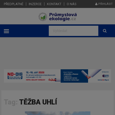
PŘEDPLATNÉ
INZERCE
KONTAKT
O NÁS
PŘIHLÁSIT
Tag:
TĚŽBA UHLÍ