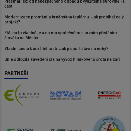
PlasmaFlex: od nebezpečného odpadu k využitelné surovině - I.
část
Modernizace proměnila brněnskou teplárnu. Jak probíhal celý
projekt?
EIA, co to vlastně je a co má společného s prvním přistáním
člověka na Měsíci
Vlastní cesta k udržitelnosti. Jak ji sport staví na nohy?
Unie odložila zavedení cla na vývoz hliníkového šrotu na září
PARTNEŘI