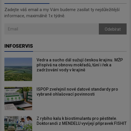
Zadejte váš email a my Vám budeme zasílat ty nejdůležitější
informace, maximálně 1x týdně.
Odebírat
INFOSERVIS
Vedra a sucho dál sužují českou krajinu. MŽP
přispívá na obnovu mokřadů, tůní i řek a
zadržování vody v krajině
ISPOP zveřejnil nové datové standardy pro
vybrané ohlašovací povinnosti
Z rybího kalu k biostimulantu pro pěstitele.
Doktorandi z MENDELU vyvíjejí přípravek FISHIT