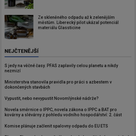
Ze skleněného odpadu až k zelenějším
městům. Liberecký pilot ukázal potenciál
materiálu Glassticine
NEJČTENĚJŠÍ
S jedy na věčné časy. PFAS zaplavily celou planetu a nikdy
nezmizí
Ministerstva stanovila pravidla pro práci s azbestem v
dokončených stavbách
Vypustit, nebo nevypustit Novomlýnské nádrže?
Novela směrnice o IPPC, novela zákona o IPPC a BAT pro
kovárny a slévárny z pohledu vodního hospodářství: 2. část
Komise plánuje začlenit spalovny odpadu do EU ETS