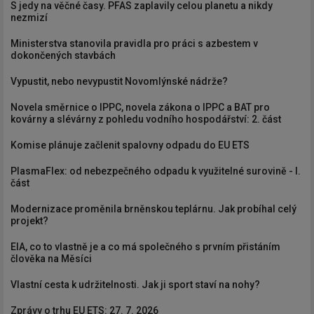
S jedy na věčné časy. PFAS zaplavily celou planetu a nikdy
nezmizí
Ministerstva stanovila pravidla pro práci s azbestem v
dokončených stavbách
Vypustit, nebo nevypustit Novomlýnské nádrže?
Novela směrnice o IPPC, novela zákona o IPPC a BAT pro
kovárny a slévárny z pohledu vodního hospodářství: 2. část
Komise plánuje začlenit spalovny odpadu do EU ETS
PlasmaFlex: od nebezpečného odpadu k využitelné surovině - I.
část
Modernizace proměnila brněnskou teplárnu. Jak probíhal celý
projekt?
EIA, co to vlastně je a co má společného s prvním přistáním
člověka na Měsíci
Vlastní cesta k udržitelnosti. Jak ji sport staví na nohy?
Zprávy o trhu EU ETS: 27. 7. 2026