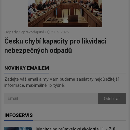
Odpady
/
Zpravodajství
/
27. 5. 2026
Česku chybí kapacity pro likvidaci
nebezpečných odpadů
NOVINKY EMAILEM
Zadejte váš email a my Vám budeme zasílat ty nejdůležitější
informace, maximálně 1x týdně.
Odebírat
INFOSERVIS
Monitoring průmyslové ekologie | 1. - 7. 8.