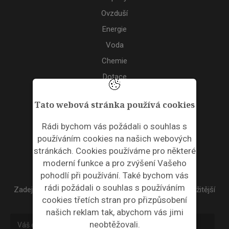
Ovzduší
Energie
Voda
Chemie
Dotace
Akce
Tato webová stránka používá cookies
TAGS
Rádi bychom vás požádali o souhlas s
používáním cookies na našich webových
ODPADNÍ PLASTY
stránkách. Cookies používáme pro některé
moderní funkce a pro zvýšení Vašeho
NEWSLETTER
pohodlí při používání. Také bychom vás
rádi požádali o souhlas s používáním
Zadejte váš email a my Vám budeme zasílat ty nejdůležitější
cookies třetích stran pro přizpůsobení
informace, maximálně 1x týdně.
našich reklam tak, abychom vás jimi
neobtěžovali.