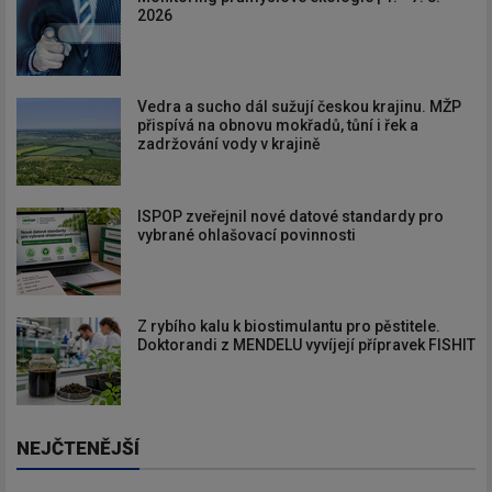
2026
Vedra a sucho dál sužují českou krajinu. MŽP
přispívá na obnovu mokřadů, tůní i řek a
zadržování vody v krajině
ISPOP zveřejnil nové datové standardy pro
vybrané ohlašovací povinnosti
Z rybího kalu k biostimulantu pro pěstitele.
Doktorandi z MENDELU vyvíjejí přípravek FISHIT
NEJČTENĚJŠÍ