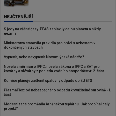
NEJČTENĚJŠÍ
S jedy na věčné časy. PFAS zaplavily celou planetu a nikdy
nezmizí
Ministerstva stanovila pravidla pro práci s azbestem v
dokončených stavbách
Vypustit, nebo nevypustit Novomlýnské nádrže?
Novela směrnice o IPPC, novela zákona o IPPC a BAT pro
kovárny a slévárny z pohledu vodního hospodářství: 2. část
Komise plánuje začlenit spalovny odpadu do EU ETS
PlasmaFlex: od nebezpečného odpadu k využitelné surovině - I.
část
Modernizace proměnila brněnskou teplárnu. Jak probíhal celý
projekt?