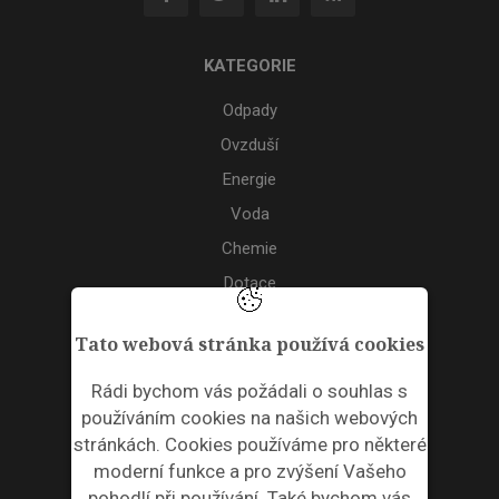
KATEGORIE
Odpady
Ovzduší
Energie
Voda
Chemie
Dotace
Akce
Tato webová stránka používá cookies
TAGS
Rádi bychom vás požádali o souhlas s
používáním cookies na našich webových
ODPADNÍ PLASTY
stránkách. Cookies používáme pro některé
moderní funkce a pro zvýšení Vašeho
NEWSLETTER
pohodlí při používání. Také bychom vás