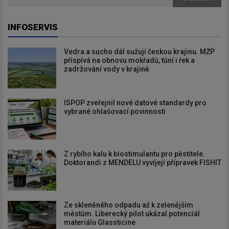
INFOSERVIS
Vedra a sucho dál sužují českou krajinu. MŽP
přispívá na obnovu mokřadů, tůní i řek a
zadržování vody v krajině
ISPOP zveřejnil nové datové standardy pro
vybrané ohlašovací povinnosti
Z rybího kalu k biostimulantu pro pěstitele.
Doktorandi z MENDELU vyvíjejí přípravek FISHIT
Ze skleněného odpadu až k zelenějším
městům. Liberecký pilot ukázal potenciál
materiálu Glassticine