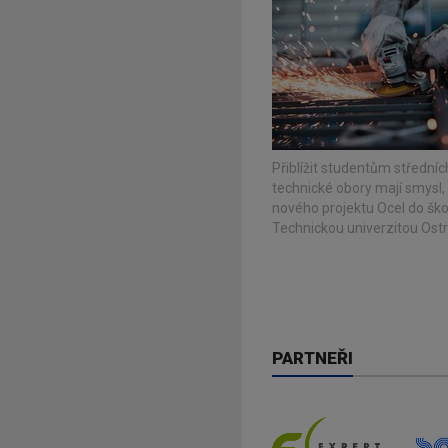
Přiblížit studentům středníc
technické obory mají smysl, 
nového projektu Ocel do škol
Technickou univerzitou Ostr
PARTNEŘI