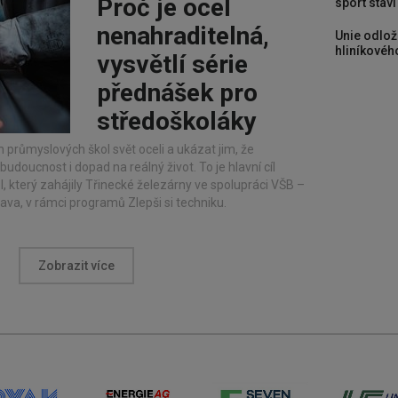
Proč je ocel
sport stav
nenahraditelná,
Unie odlož
hliníkového
vysvětlí série
přednášek pro
středoškoláky
h průmyslových škol svět oceli a ukázat jim, že
budoucnost i dopad na reálný život. To je hlavní cíl
, který zahájily Třinecké železárny ve spolupráci VŠB –
ava, v rámci programů Zlepši si techniku.
Zobrazit více