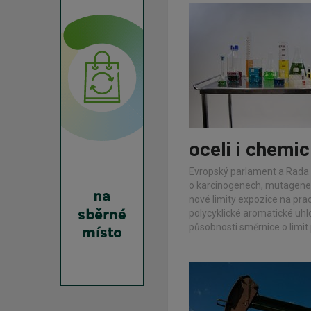
oceli i chemi
Evropský parlament a Rada 
o karcinogenech, mutagenec
nové limity expozice na prac
polycyklické aromatické uhlo
působnosti směrnice o limit 