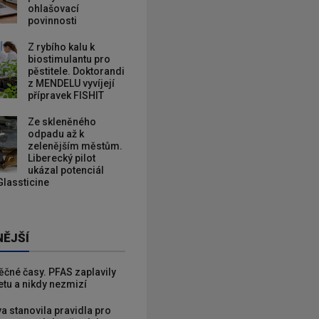
ohlašovací
povinnosti
Z rybího kalu k
biostimulantu pro
pěstitele. Doktorandi
z MENDELU vyvíjejí
přípravek FISHIT
Ze skleněného
odpadu až k
zelenějším městům.
Liberecký pilot
ukázal potenciál
Glassticine
NĚJŠÍ
věčné časy. PFAS zaplavily
etu a nikdy nezmizí
va stanovila pravidla pro