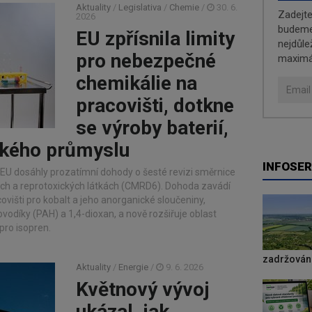
Aktuality
/
Legislativa
/
Chemie
/
30. 6.
Zadejt
2026
budeme 
EU zpřísnila limity
nejdůle
pro nebezpečné
maximá
chemikálie na
pracovišti, dotkne
se výroby baterií,
ckého průmyslu
INFOSER
EU dosáhly prozatímní dohody o šesté revizi směrnice
h a reprotoxických látkách (CMRD6). Dohoda zavádí
ovišti pro kobalt a jeho anorganické sloučeniny,
vodíky (PAH) a 1,4-dioxan, a nově rozšiřuje oblast
pro isopren.
zadržování
Aktuality
/
Energie
/
9. 6. 2026
Květnový vývoj
ukázal, jak