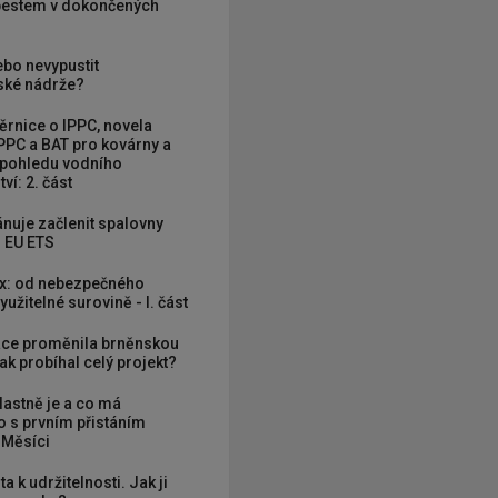
zbestem v dokončených
ebo nevypustit
ké nádrže?
rnice o IPPC, novela
PPC a BAT pro kovárny a
 pohledu vodního
ví: 2. část
nuje začlenit spalovny
 EU ETS
x: od nebezpečného
užitelné surovině - I. část
ce proměnila brněnskou
ak probíhal celý projekt?
vlastně je a co má
 s prvním přistáním
 Měsíci
ta k udržitelnosti. Jak ji