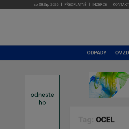
so 08.Srp 2026
PŘEDPLATNÉ
INZERCE
KONTAKT
ODPADY
OVZD
Tag:
OCEL