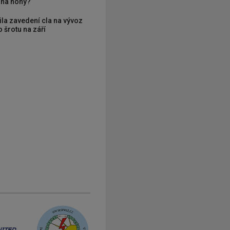
í na nohy?
ila zavedení cla na vývoz
 šrotu na září