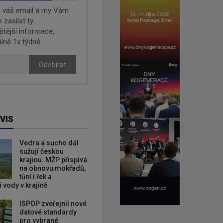
e váš email a my Vám
zasílat ty
žitější informace,
lně 1x týdně.
Odebírat
VIS
Vedra a sucho dál
sužují českou
krajinu. MŽP přispívá
na obnovu mokřadů,
tůní i řek a
 vody v krajině
ISPOP zveřejnil nové
datové standardy
pro vybrané