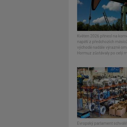
Květen 2026 přinesl na komodi
napětí z předchozích měsíc
východě nadále výrazně omez
Hormuz zůstávaly po celý m
Evropský parlament schválil