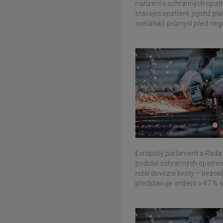
nařízení o ochranných opatře
stávající opatření, jejichž p
ocelářský průmysl před nega
Evropský parlament a Rada E
podobě ochranných opatření 
nižší dovozní kvóty – bezce
představuje snížení o 47 % 