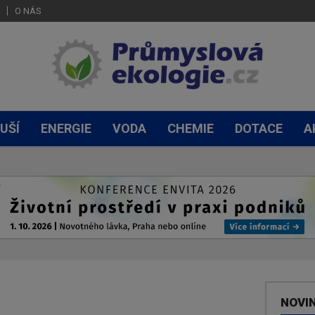
O NÁS
UŠÍ
ENERGIE
VODA
CHEMIE
DOTACE
A
NOVI