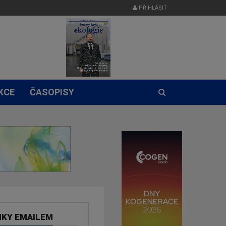
PŘIHLÁSIT
KCE
ČASOPISY
NKY EMAILEM