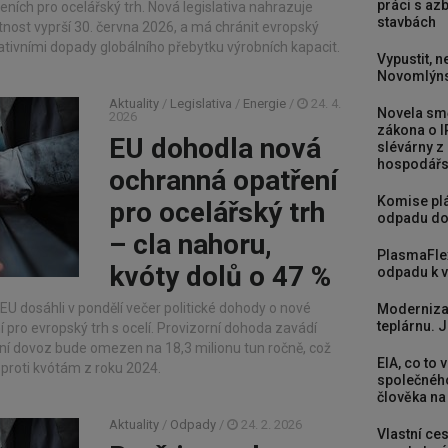
práci s a
ních pro ocelářský trh. Nová legislativa nahrazuje
stavbách
latnost vyprší 30. června 2026, a má chránit evropský
tivními dopady globálního přebytku výrobních kapacit.
Vypustit, n
Novomlýns
Aktuality
/
Legislativa
/
Energie
/
24. 4.
Novela smě
2026
zákona o I
EU dohodla nová
slévárny z
hospodářst
ochranná opatření
Komise plá
pro ocelářský trh
odpadu do
– cla nahoru,
PlasmaFle
kvóty dolů o 47 %
odpadu k vy
U dosáhli v pondělí večer politické dohody o nové
Moderniza
teplárnu. J
pro evropský trh s ocelí. Provizorní dohoda zavádí
lní dovoz bude omezen na 18,3 milionu tun ročně, což
EIA, co to 
oproti kvótám z roku 2024.
společného
člověka na
Aktuality
/
Odpady
/
24. 2. 2026
Vlastní ces