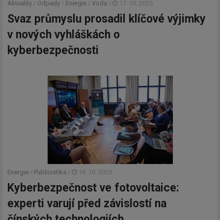
Aktuality
/
Odpady
/
Energie
/
Voda
/
17. 10. 2025
Svaz průmyslu prosadil klíčové výjimky
v nových vyhláškách o
kyberbezpečnosti
Energie
/
Publicistika
/
16. 10. 2025
Kyberbezpečnost ve fotovoltaice:
experti varují před závislostí na
čínských technologiích