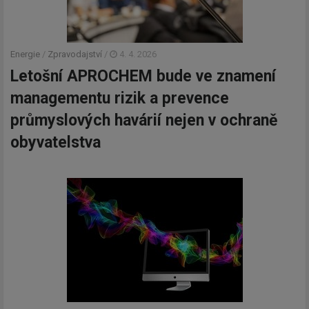
Energie
/
Zpravodajství
/
4. 4. 2026
Letošní APROCHEM bude ve znamení
managementu rizik a prevence
průmyslových havárií nejen v ochraně
obyvatelstva