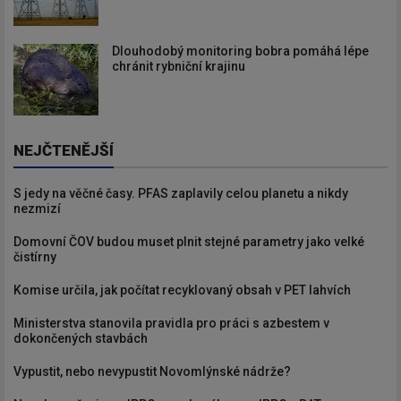
Dlouhodobý monitoring bobra pomáhá lépe
chránit rybniční krajinu
NEJČTENĚJŠÍ
S jedy na věčné časy. PFAS zaplavily celou planetu a nikdy
nezmizí
Domovní ČOV budou muset plnit stejné parametry jako velké
čistírny
Komise určila, jak počítat recyklovaný obsah v PET lahvích
Ministerstva stanovila pravidla pro práci s azbestem v
dokončených stavbách
Vypustit, nebo nevypustit Novomlýnské nádrže?