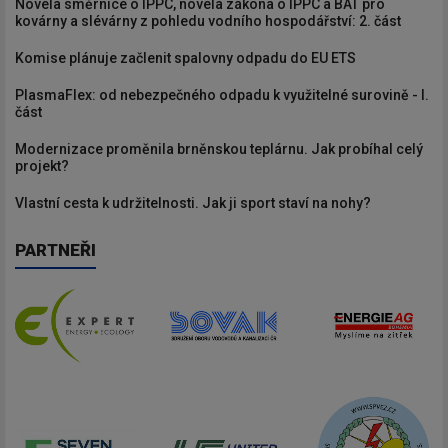
Novela směrnice o IPPC, novela zákona o IPPC a BAT pro
kovárny a slévárny z pohledu vodního hospodářství: 2. část
Komise plánuje začlenit spalovny odpadu do EU ETS
PlasmaFlex: od nebezpečného odpadu k využitelné surovině - I.
část
Modernizace proměnila brněnskou teplárnu. Jak probíhal celý
projekt?
Vlastní cesta k udržitelnosti. Jak ji sport staví na nohy?
PARTNEŘI