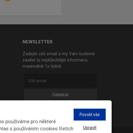
NEWSLETTER
Zadejte váš email a my Vám budeme
zasílat ty nejdůležitější informace,
maximálně 1x týdně.
Odebírat
Povolit vše
es používáme pro některé
Upravit
hlas s používáním cookies třetích