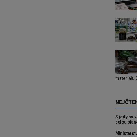
materiálu 
NEJČTE
S jedy na 
celou plan
Ministerst