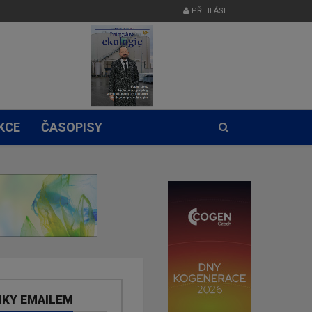
PŘIHLÁSIT
KCE
ČASOPISY
NKY EMAILEM