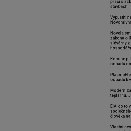
práci s a
stavbách
Vypustit, n
Novomlýns
Novela smě
zákona o I
slévárny z
hospodářst
Komise plá
odpadu do
PlasmaFle
odpadu k vy
Moderniza
teplárnu. J
EIA, co to 
společného
člověka na
Vlastní ces