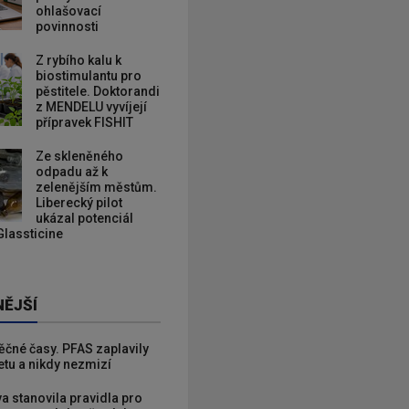
ohlašovací
povinnosti
Z rybího kalu k
biostimulantu pro
pěstitele. Doktorandi
z MENDELU vyvíjejí
přípravek FISHIT
Ze skleněného
odpadu až k
zelenějším městům.
Liberecký pilot
ukázal potenciál
Glassticine
NĚJŠÍ
věčné časy. PFAS zaplavily
etu a nikdy nezmizí
va stanovila pravidla pro