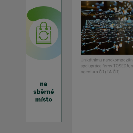
Unikátnímu nanokompozitním
spolupráce firmy TOSEDA, s
agentura ČR (TA ČR).