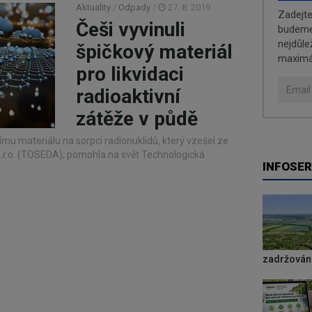
Aktuality
/
Odpady
/
27. 8. 2019
Zadejt
Češi vyvinuli
budeme 
nejdůle
špičkový materiál
maximá
pro likvidaci
radioaktivní
zátěže v půdě
u materiálu na sorpci radionuklidů, který vzešel ze
.r.o. (TOSEDA), pomohla na svět Technologická
INFOSER
zadržování