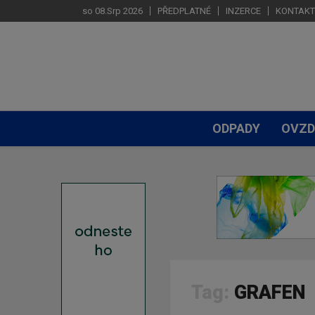
so 08.Srp 2026
PŘEDPLATNÉ
INZERCE
KONTAKT
ODPADY
OVZD
Tag:
GRAFEN