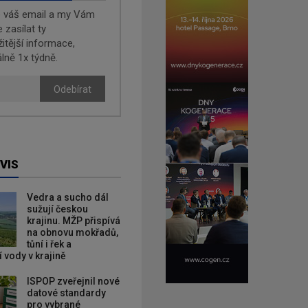
e váš email a my Vám
zasílat ty
žitější informace,
lně 1x týdně.
Odebírat
VIS
Vedra a sucho dál
sužují českou
krajinu. MŽP přispívá
na obnovu mokřadů,
tůní i řek a
 vody v krajině
ISPOP zveřejnil nové
datové standardy
pro vybrané