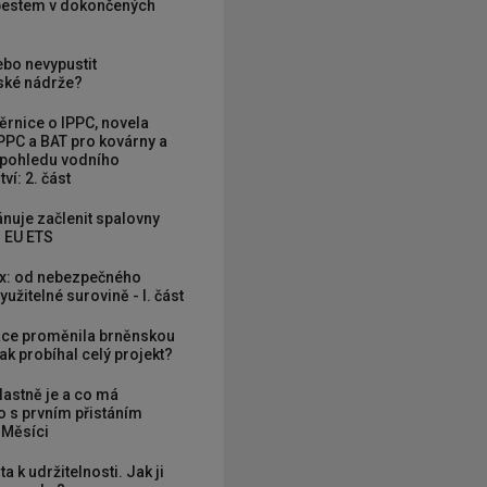
zbestem v dokončených
ebo nevypustit
ké nádrže?
rnice o IPPC, novela
PPC a BAT pro kovárny a
 pohledu vodního
ví: 2. část
nuje začlenit spalovny
 EU ETS
x: od nebezpečného
užitelné surovině - I. část
ce proměnila brněnskou
ak probíhal celý projekt?
vlastně je a co má
 s prvním přistáním
 Měsíci
ta k udržitelnosti. Jak ji