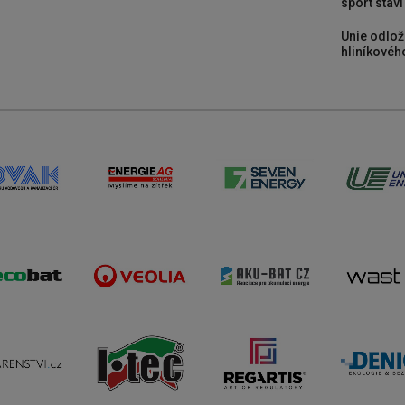
sport stav
Unie odlož
hliníkového