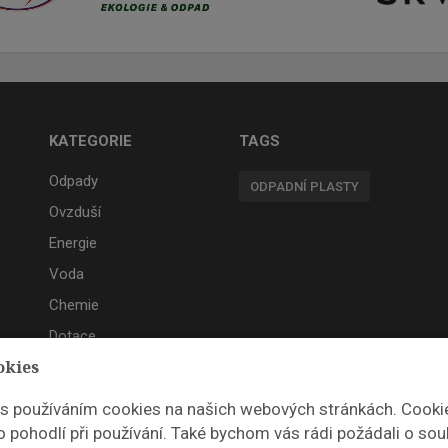
KATEGORIE
TAGS
Odpady
ODPADNÍ PLASTY
Ovzduší
Energie
Voda
Chemie
Dotace
okies
Akce
 s používáním cookies na našich webových stránkách. Cooki
 pohodlí při používání. Také bychom vás rádi požádali o sou