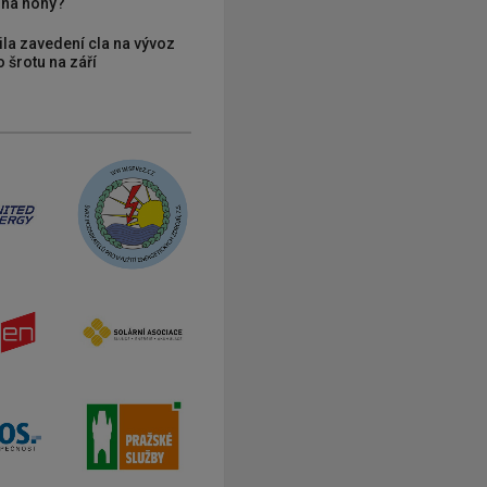
í na nohy?
ila zavedení cla na vývoz
 šrotu na září