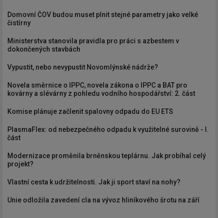
Domovní ČOV budou muset plnit stejné parametry jako velké
čistírny
Ministerstva stanovila pravidla pro práci s azbestem v
dokončených stavbách
Vypustit, nebo nevypustit Novomlýnské nádrže?
Novela směrnice o IPPC, novela zákona o IPPC a BAT pro
kovárny a slévárny z pohledu vodního hospodářství: 2. část
Komise plánuje začlenit spalovny odpadu do EU ETS
PlasmaFlex: od nebezpečného odpadu k využitelné surovině - I.
část
Modernizace proměnila brněnskou teplárnu. Jak probíhal celý
projekt?
Vlastní cesta k udržitelnosti. Jak ji sport staví na nohy?
Unie odložila zavedení cla na vývoz hliníkového šrotu na září