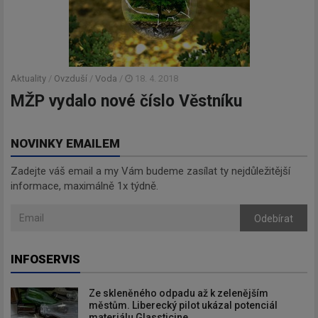
Aktuality
/
Ovzduší
/
Voda
/
18. 4. 2018
MŽP vydalo nové číslo Věstníku
NOVINKY EMAILEM
Zadejte váš email a my Vám budeme zasílat ty nejdůležitější
informace, maximálně 1x týdně.
Odebírat
INFOSERVIS
Ze skleněného odpadu až k zelenějším
městům. Liberecký pilot ukázal potenciál
materiálu Glassticine