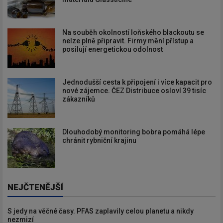
Na souběh okolností loňského blackoutu se
nelze plně připravit. Firmy mění přístup a
posilují energetickou odolnost
Jednodušší cesta k připojení i více kapacit pro
nové zájemce. ČEZ Distribuce osloví 39 tisíc
zákazníků
Dlouhodobý monitoring bobra pomáhá lépe
chránit rybniční krajinu
NEJČTENĚJŠÍ
S jedy na věčné časy. PFAS zaplavily celou planetu a nikdy
nezmizí