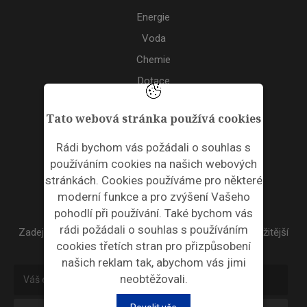
Energie
Voda
Chemie
Dotace
Akce
Tato webová stránka používá cookies
TAGS
Rádi bychom vás požádali o souhlas s
používáním cookies na našich webových
ODPADNÍ PLASTY
stránkách. Cookies používáme pro některé
moderní funkce a pro zvýšení Vašeho
NEWSLETTER
pohodlí při používání. Také bychom vás
rádi požádali o souhlas s používáním
Zadejte váš email a my Vám budeme zasílat ty nejdůležitější
cookies třetích stran pro přizpůsobení
informace, maximálně 1x týdně.
našich reklam tak, abychom vás jimi
neobtěžovali.