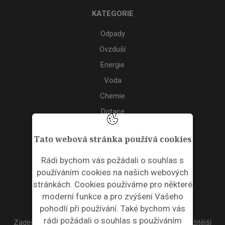
KATEGORIE
Odpady
Ovzduší
Energie
Voda
Chemie
Dotace
Akce
Tato webová stránka používá cookies
TAGS
Rádi bychom vás požádali o souhlas s
používáním cookies na našich webových
ODPADNÍ PLASTY
stránkách. Cookies používáme pro některé
moderní funkce a pro zvýšení Vašeho
NEWSLETTER
pohodlí při používání. Také bychom vás
rádi požádali o souhlas s používáním
Zadejte váš email a my Vám budeme zasílat ty nejdůležitější