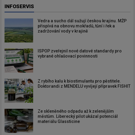
INFOSERVIS
Vedra a sucho dál sužují českou krajinu. MŽP
přispívá na obnovu mokřadů, tůní i řek a
zadržování vody v krajině
ISPOP zveřejnil nové datové standardy pro
vybrané ohlašovací povinnosti
Z rybího kalu k biostimulantu pro pěstitele.
Doktorandi z MENDELU vyvíjejí přípravek FISHIT
Ze skleněného odpadu až k zelenějším
městům. Liberecký pilot ukázal potenciál
materiálu Glassticine