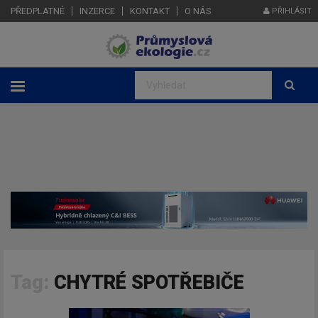
PŘEDPLATNÉ
INZERCE
KONTAKT
O NÁS
PŘIHLÁSIT
Tag:
CHYTRÉ SPOTŘEBIČE