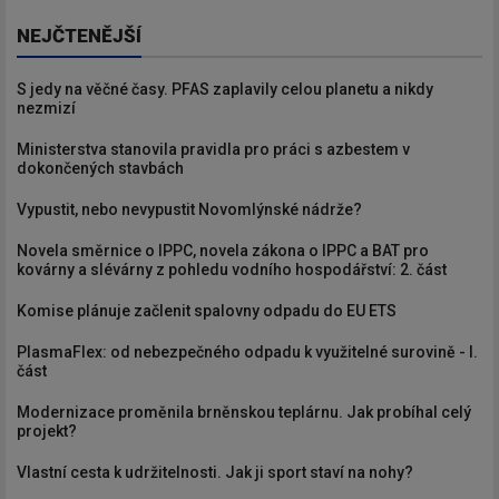
NEJČTENĚJŠÍ
S jedy na věčné časy. PFAS zaplavily celou planetu a nikdy
nezmizí
Ministerstva stanovila pravidla pro práci s azbestem v
dokončených stavbách
Vypustit, nebo nevypustit Novomlýnské nádrže?
Novela směrnice o IPPC, novela zákona o IPPC a BAT pro
kovárny a slévárny z pohledu vodního hospodářství: 2. část
Komise plánuje začlenit spalovny odpadu do EU ETS
PlasmaFlex: od nebezpečného odpadu k využitelné surovině - I.
část
Modernizace proměnila brněnskou teplárnu. Jak probíhal celý
projekt?
Vlastní cesta k udržitelnosti. Jak ji sport staví na nohy?