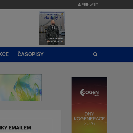
PŘIHLÁSIT
KCE
ČASOPISY
NKY EMAILEM