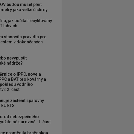
OV budou muset plnit
metry jako velké čistírny
ila, jak počítat recyklovaný
T lahvích
va stanovila pravidla pro
zbestem v dokončených
ebo nevypustit
ké nádrže?
rnice o IPPC, novela
PPC a BAT pro kovárny a
 pohledu vodního
ví: 2. část
nuje začlenit spalovny
 EU ETS
x: od nebezpečného
užitelné surovině - I. část
ce proměnila brněnskou