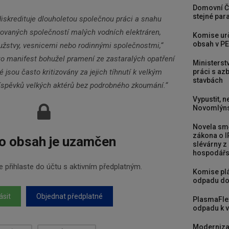
Domovní Č
stejné para
iskredituje dlouholetou společnou práci a snahu
grovaných společností malých vodních elektráren,
Komise urč
obsah v PE
užstvy, vesnicemi nebo rodinnými společnostmi,“
to manifest bohužel pramení ze zastaralých opatření
Ministerst
práci s a
é jsou často kritizovány za jejich tíhnutí k velkým
stavbách
říspěvků velkých aktérů bez podrobného zkoumání.“
Vypustit, n
Novomlýns
Novela smě
zákona o I
o obsah je uzamčen
slévárny z
hospodářst
 přihlaste do účtu s aktivním předplatným.
Komise plá
odpadu do
ásit
Objednat předplatné
PlasmaFle
odpadu k vy
Moderniza