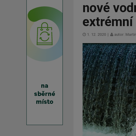
nové vodn
extrémní
1. 12. 2020
|
autor: Mart