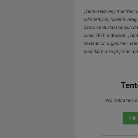
„
Tento takzvaný manifest d
udržitelných, lokálně inte
často spoluvlastněných dr
uvádí EREF a dodává
: „Ten
nevládních organizací, kter
podnikům a za přijímání p
Tent
Pro zobrazení se
Přihl