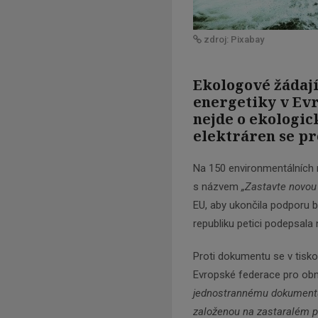
zdroj: Pixabay
Ekologové žádají
energetiky v Evr
nejde o ekologic
elektráren se pr
Na 150 environmentálních 
s názvem
„Zastavte novou 
EU, aby ukončila podporu 
republiku petici podepsala
Proti dokumentu se v tisko
Evropské federace pro obn
jednostrannému dokumentu,
založenou na zastaralém p