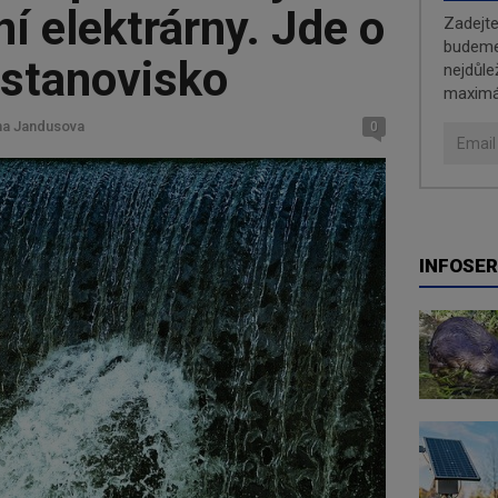
í elektrárny. Jde o
Zadejt
budeme 
 stanovisko
nejdůle
maximá
ina Jandusova
0
INFOSER