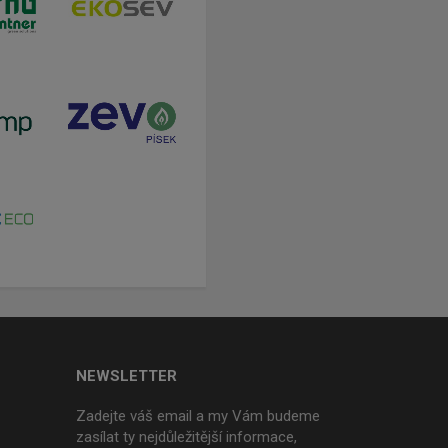
NEWSLETTER
Zadejte váš email a my Vám budeme
zasílat ty nejdůležitější informace,