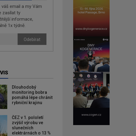
e váš email a my Vám
zasílat ty
žitější informace,
lně 1x týdně.
Odebírat
VIS
Dlouhodobý
monitoring bobra
pomáhá lépe chránit
rybniční krajinu
ČEZ v 1. pololetí
zvýšil výrobu ve
slunečních
elektrárnách o 13 %