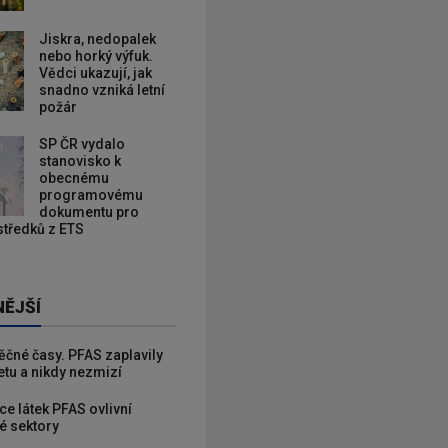
Jiskra, nedopalek
nebo horký výfuk.
Vědci ukazují, jak
snadno vzniká letní
požár
SP ČR vydalo
stanovisko k
obecnému
programovému
dokumentu pro
ostředků z ETS
NĚJŠÍ
věčné časy. PFAS zaplavily
etu a nikdy nezmizí
ce látek PFAS ovlivní
é sektory