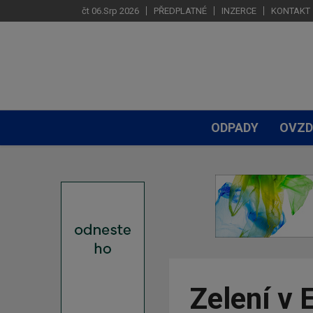
čt 06.Srp 2026
PŘEDPLATNÉ
INZERCE
KONTAKT
ODPADY
OVZD
Zelení v 