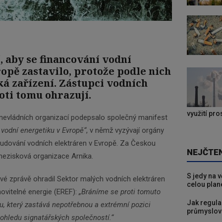
, aby se financování vodní
opě zastavilo, protože podle nich
ká zařízení. Zástupci vodních
oti tomu ohrazují.
využití pr
nevládních organizací podepsalo společný manifest
vodní energetiku v Evropě“
, v němž vyzývají orgány
budování vodních elektráren v Evropě. Za Českou
NEJČTE
 nezisková organizace Arnika.
S jedy na 
vé zprávě ohradil Sektor malých vodních elektráren
celou plan
ovitelné energie (EREF):
„Bráníme se proti tomuto
Jak regula
 který zastává nepotřebnou a extrémní pozici
průmyslov
ohledu signatářských společností.“