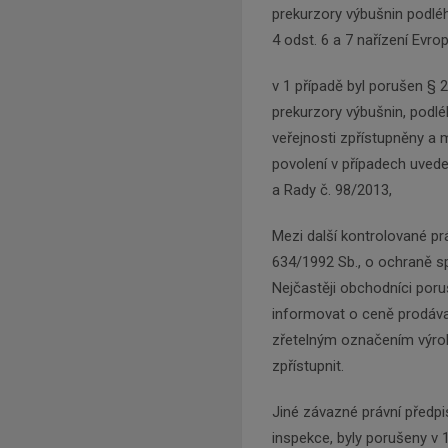
prekurzory výbušnin podléha
4 odst. 6 a 7 nařízení Evr
v 1 případě byl porušen § 2
prekurzory výbušnin, podlé
veřejnosti zpřístupněny a 
povolení v případech uvede
a Rady č. 98/2013,
Mezi další kontrolované pr
634/1992 Sb., o ochraně sp
Nejčastěji obchodníci poruš
informovat o ceně prodáva
zřetelným označením výrob
zpřístupnit.
Jiné závazné právní předp
inspekce, byly porušeny v 