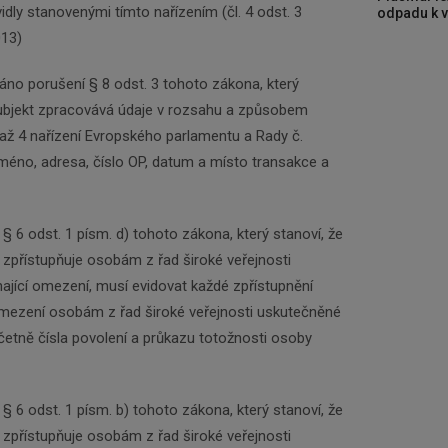
dly stanovenými tímto nařízením (čl. 4 odst. 3
odpadu k vy
013)
áno porušení § 8 odst. 3 tohoto zákona, který
ubjekt zpracovává údaje v rozsahu a způsobem
 až 4 nařízení Evropského parlamentu a Rady č.
 jméno, adresa, číslo OP, datum a místo transakce a
§ 6 odst. 1 písm. d) tohoto zákona, který stanoví, že
 zpřístupňuje osobám z řad široké veřejnosti
ající omezení, musí evidovat každé zpřístupnění
omezení osobám z řad široké veřejnosti uskutečněné
včetně čísla povolení a průkazu totožnosti osoby
§ 6 odst. 1 písm. b) tohoto zákona, který stanoví, že
 zpřístupňuje osobám z řad široké veřejnosti