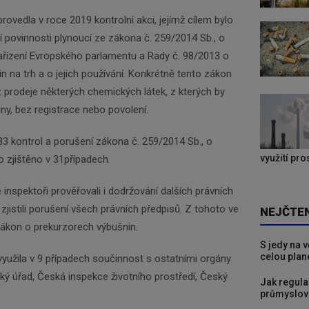
ovedla v roce 2019 kontrolní akci, jejímž cílem bylo
ní povinnosti plynoucí ze zákona č. 259/2014 Sb., o
ařízení Evropského parlamentu a Rady č. 98/2013 o
n na trh a o jejich používání. Konkrétně tento zákon
prodeje některých chemických látek, z kterých by
ny, bez registrace nebo povolení.
3 kontrol a porušení zákona č. 259/2014 Sb., o
využití pr
o zjištěno v 31případech.
 inspektoři prověřovali i dodržování dalších právních
 zjistili porušení všech právních předpisů. Z tohoto ve
NEJČTE
zákon o prekurzorech výbušnin.
S jedy na 
celou plan
yužila v 9 případech součinnost s ostatními orgány
ký úřad, Česká inspekce životního prostředí, Český
Jak regula
průmyslov