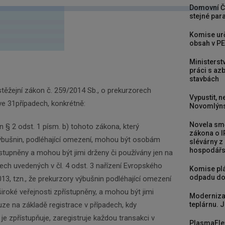
Domovní Č
stejné para
Komise urč
obsah v PE
Ministerst
práci s a
stavbách
 stěžejní zákon č. 259/2014 Sb., o prekurzorech
Vypustit, n
ve 31případech, konkrétně:
Novomlýns
Novela smě
n § 2 odst. 1 písm. b) tohoto zákona, který
zákona o I
výbušnin, podléhající omezení, mohou být osobám
slévárny z
hospodářst
ístupněny a mohou být jimi drženy či používány jen na
dech uvedených v čl. 4 odst. 3 nařízení Evropského
Komise plá
odpadu do
13, tzn., že prekurzory výbušnin podléhající omezení
roké veřejnosti zpřístupněny, a mohou být jimi
Moderniza
ze na základě registrace v případech, kdy
teplárnu. J
je zpřístupňuje, zaregistruje každou transakci v
PlasmaFle