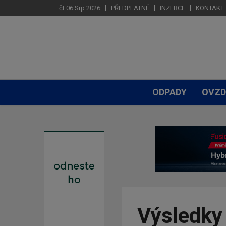
čt 06.Srp 2026
PŘEDPLATNÉ
INZERCE
KONTAKT
ODPADY
OVZD
Výsledky 