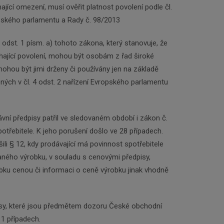
jící omezení, musí ověřit platnost povolení podle čl.
opského parlamentu a Rady č. 98/2013
 odst. 1 písm. a) tohoto zákona, který stanovuje, že
hající povolení, mohou být osobám z řad široké
mohou být jimi drženy či používány jen na základě
ných v čl. 4 odst. 2 nařízení Evropského parlamentu
ávní předpisy patřil ve sledovaném období i zákon č.
otřebitele. K jeho porušení došlo ve 28 případech.
ili § 12, kdy prodávající má povinnost spotřebitele
ného výrobku, v souladu s cenovými předpisy,
ku cenou či informaci o ceně výrobku jinak vhodně
isy, které jsou předmětem dozoru České obchodní
11 případech.