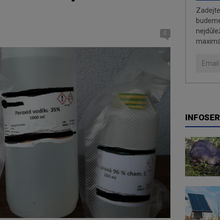
Zadejt
budeme 
nejdůle
0
maximá
INFOSER