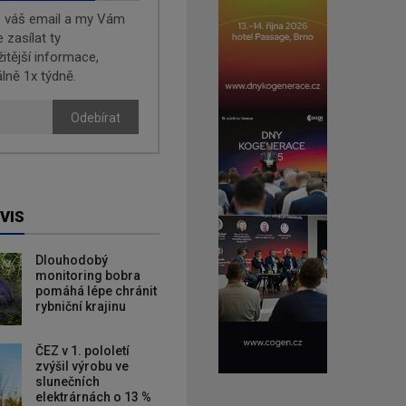
e váš email a my Vám
zasílat ty
žitější informace,
lně 1x týdně.
Odebírat
VIS
Dlouhodobý
monitoring bobra
pomáhá lépe chránit
rybniční krajinu
ČEZ v 1. pololetí
zvýšil výrobu ve
slunečních
elektrárnách o 13 %