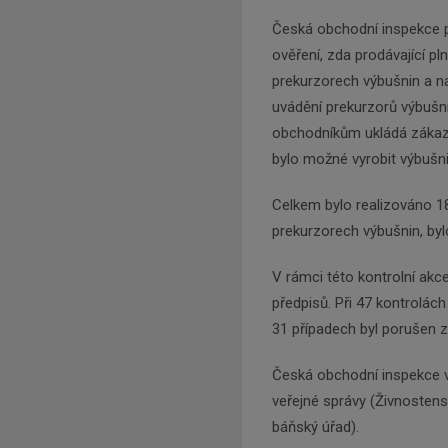
Česká obchodní inspekce pr
ověření, zda prodávající pl
prekurzorech výbušnin a n
uvádění prekurzorů výbušni
obchodníkům ukládá zákaz 
bylo možné vyrobit výbušni
Celkem bylo realizováno 18
prekurzorech výbušnin, byl
V rámci této kontrolní akce
předpisů. Při 47 kontrolách
31 případech byl porušen 
Česká obchodní inspekce v
veřejné správy (Živnostens
báňský úřad).