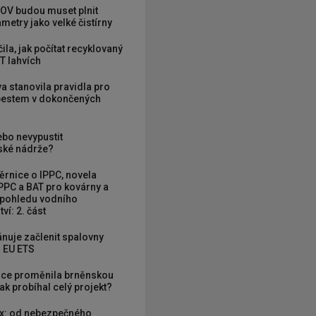
OV budou muset plnit
metry jako velké čistírny
ila, jak počítat recyklovaný
T lahvích
va stanovila pravidla pro
zbestem v dokončených
ebo nevypustit
ké nádrže?
rnice o IPPC, novela
PPC a BAT pro kovárny a
 pohledu vodního
ví: 2. část
nuje začlenit spalovny
 EU ETS
ce proměnila brněnskou
ak probíhal celý projekt?
x: od nebezpečného