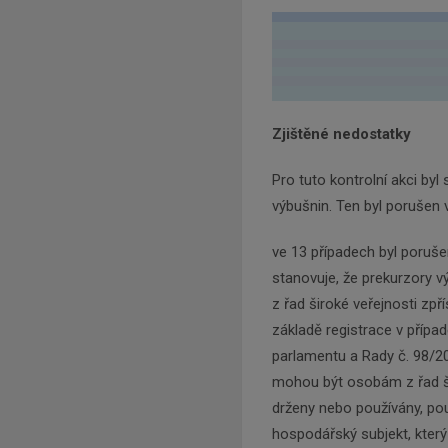
Zjištěné nedostatky
Pro tuto kontrolní akci byl
výbušnin. Ten byl porušen 
ve 13 případech byl poruše
stanovuje, že prekurzory 
z řad široké veřejnosti zpř
základě registrace v přípa
parlamentu a Rady č. 98/20
mohou být osobám z řad ši
drženy nebo používány, pou
hospodářský subjekt, který 