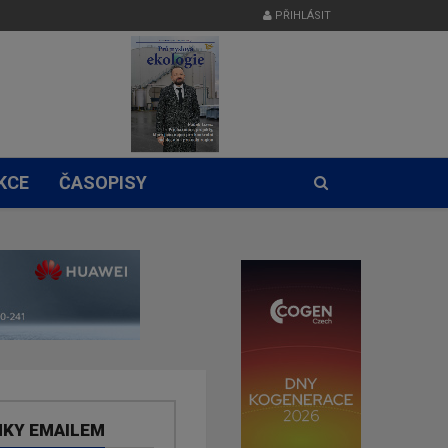
PŘIHLÁSIT
KCE
ČASOPISY
NKY EMAILEM