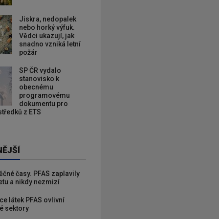
Jiskra, nedopalek
nebo horký výfuk.
Vědci ukazují, jak
snadno vzniká letní
požár
SP ČR vydalo
stanovisko k
obecnému
programovému
dokumentu pro
ostředků z ETS
NĚJŠÍ
věčné časy. PFAS zaplavily
etu a nikdy nezmizí
ce látek PFAS ovlivní
é sektory