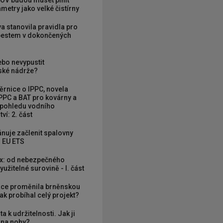
OV budou muset plnit
metry jako velké čistírny
va stanovila pravidla pro
zbestem v dokončených
ebo nevypustit
ké nádrže?
rnice o IPPC, novela
PPC a BAT pro kovárny a
 pohledu vodního
ví: 2. část
nuje začlenit spalovny
 EU ETS
x: od nebezpečného
užitelné surovině - I. část
ce proměnila brněnskou
ak probíhal celý projekt?
ta k udržitelnosti. Jak ji
í na nohy?