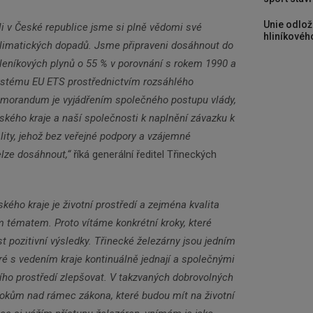
Zadejte váš email a my Vám budeme zasílat ty
nejdůležitější informace, maximálně 1x týdně.
Unie odlož
li v České republice jsme si plně vědomi své
hliníkového
limatických dopadů. Jsme připraveni dosáhnout do
leníkových plynů o 55 % v porovnání s rokem 1990 a
Odebírat
ystému EU ETS prostřednictvím rozsáhlého
emorandum je vyjádřením společného postupu vlády,
ého kraje a naší společnosti k naplnění závazku k
lity, jehož bez veřejné podpory a vzájemné
lze dosáhnout,“
říká generální ředitel Třineckých
ého kraje je životní prostředí a zejména kvalita
 tématem. Proto vítáme konkrétní kroky, které
t pozitivní výsledky. Třinecké železárny jsou jedním
é s vedením kraje kontinuálně jednají a společnými
ního prostředí zlepšovat. V takzvaných dobrovolných
rokům nad rámec zákona, které budou mít na životní