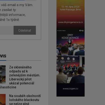
e váš email a my Vám
zasílat ty
žitější informace,
lně 1x týdně.
Odebírat
VIS
Ze skleněného
odpadu až k
zelenějším městům.
Liberecký pilot
ukázal potenciál
Glassticine
Na souběh okolností
loňského blackoutu
se nelze plně