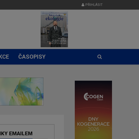
PŘIHLÁSIT
KCE
ČASOPISY
NKY EMAILEM