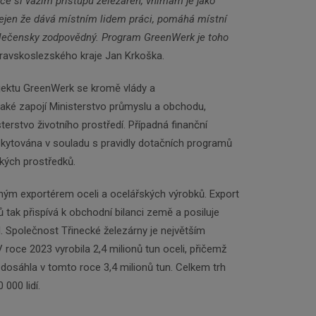
elice si vážím přístupu železáren, vnímám je jako
nejen že dává místním lidem práci, pomáhá místní
olečensky zodpovědný. Program GreenWerk je toho
ravskoslezského kraje Jan Krkoška.
jektu GreenWerk se kromě vlády a
aké zapojí Ministerstvo průmyslu a obchodu,
sterstvo životního prostředí. Případná finanční
kytována v souladu s pravidly dotačních programů
ských prostředků.
ným exportérem oceli a ocelářských výrobků. Export
 tak přispívá k obchodní bilanci země a posiluje
 Společnost Třinecké železárny je největším
 roce 2023 vyrobila 2,4 milionů tun oceli, přičemž
 dosáhla v tomto roce 3,4 milionů tun. Celkem trh
000 lidí.