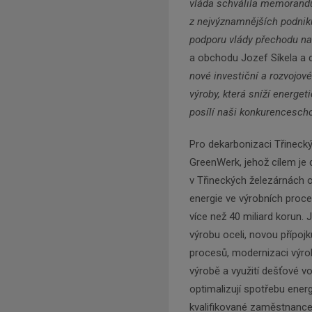
vláda schválila memorand
z nejvýznamnějších podnik
podporu vlády přechodu na 
a obchodu Jozef Síkela a
nové investiční a rozvojové
výroby, která sníží energe
posílí naši konkurencescho
Pro dekarbonizaci Třineck
GreenWerk, jehož cílem je 
v Třineckých železárnách o
energie ve výrobních proc
více než 40 miliard korun.
výrobu oceli, novou přípoj
procesů, modernizaci výro
výrobě a využití dešťové vo
optimalizují spotřebu ener
kvalifikované zaměstnance