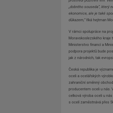
prostředí pozitivní vliv. V
„dobrého souseda“, který 
ekonomice, ale je také sp
důkazem,“
říká hejtman Mo
V rámci spolupráce na pro
Moravskoslezského kraje t
Ministerstvo financí a Mini
podpora projektů bude pos
jak z národních, tak evrop
Česká republika je význam
oceli a ocelářských výrobků
zahraniční směnný obchod.
producentem oceli u nás. V
celková výroba oceli u nás
s ocelí zaměstnává přes 50 