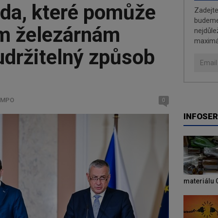
a, které pomůže
Zadejt
budeme 
m železárnám
nejdůle
maximá
 udržitelný způsob
, MPO
0
INFOSER
materiálu 