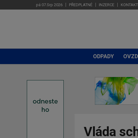
pá 07.Srp 2026
PŘEDPLATNÉ
INZERCE
KONTAKT
ODPADY
OVZD
Vláda sch