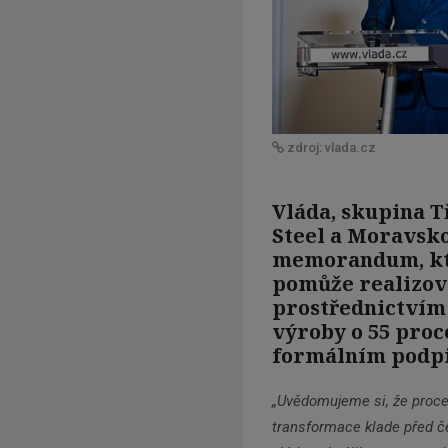
zdroj: vlada.cz
Vláda, skupina T
Steel a Moravsko
memorandum, kte
pomůže realizov
prostřednictvím 
výroby o 55 pro
formálním podpi
„Uvědomujeme si, že proce
transformace klade před če