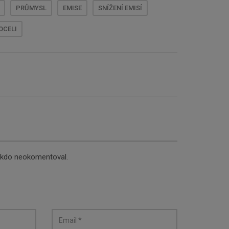
PRŮMYSL
EMISE
SNÍŽENÍ EMISÍ
OCELI
nikdo neokomentoval.