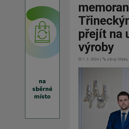
memorand
Třinecký
přejít na
výroby
1. 3. 2024
|
zdroj: Vláda