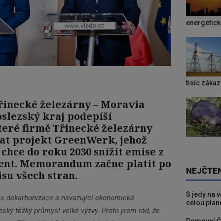
energetic
tisíc záka
řinecké železárny – Moravia
slezský kraj podepíší
ré firmě Třinecké železárny
at projekt GreenWerk, jehož
chce do roku 2030 snížit emise z
cent. Memorandum začne platit po
NEJČTE
su všech stran.
S jedy na 
s dekarbonizace a navazující ekonomická
celou plan
ský těžký průmysl velké výzvy. Proto jsem rád, že