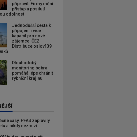
připravit. Firmy mění
přístup a posilují
kou odolnost
Jednodušší cesta k
připojení i více
kapacit pro nové
zájemce. ČEZ
Distribuce osloví 39
zníků
Dlouhodobý
monitoring bobra
pomáhá lépe chránit
rybniční krajinu
NĚJŠÍ
věčné časy. PFAS zaplavily
etu a nikdy nezmizí