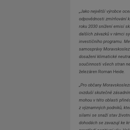
„Jako největší výrobce oce
odpovědnosti zmírňování k
roku 2030 snížení emisí sk
dalších závazků v rámci s
investičního programu. M
samosprávy Moravskoslezsk
dosažení klimatické neutra
součinnosti všech stran ne
železáren Roman Heide.
„Pro občany Moravskoslezsk
ovzduší skutečně zásadním
mohou v této oblasti přinés
z významných podniků, kter
silami se snaží stav život
dohodách se zavazují ke k