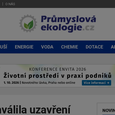
O NÁS
UŠÍ
ENERGIE
VODA
CHEMIE
DOTACE
A
válila uzavření
NOVI