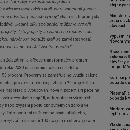
Domovní Č
um s Třineckými železárnami, jedním
stejné para
ů v Moravskoslezském kraji, které znamená jasnou
Ministerst
více udržitelný způsob výroby,“
říká ministr průmyslu
práci s a
 dodává:
„Jedině díky spolupráci můžeme vytvořit
stavbách
 projekty. Tyto projekty se zaměří na modernizaci
Vypustit, n
tickou náročnost, pomůže kraji se zaměstnaností,
Novomlýns
pnost a lépe ochrání životní prostředí.“
Novela smě
zákona o I
ých železáren je klíčový transformační program
slévárny z
hospodářst
do roku 2030 snížit emise oxidu uhličitého
 55 procent. Program se zaměřuje na využití zelené
Komise plá
esech a provozu a obsahuje zhruba 20 projektů za
odpadu do
 Jde například o vybudování nové nízkoemisní pece na
PlasmaFle
ku velmi vysokého napětí, automatizaci výrobních
odpadu k vy
by nebo zvýšení podílu obnovitelných zdrojů ve
Newsletter
Moderniza
dy. Tato opatření sníží emise oxidu uhličitého,
teplárnu. J
gií a vytvoří minimálně 100 nových míst pro vysoce
Vlastní ces
.
sport stav