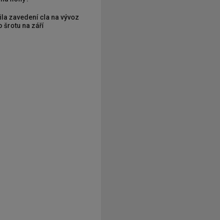
ila zavedení cla na vývoz
 šrotu na září