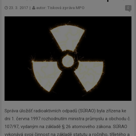
23. 3. 2017
|
autor: Tisková zpráva MPO
0
Správa úložišť radioaktivních odpadů (SÚRAO) byla zřízena ke
dni 1. června 1997 rozhodnutím ministra průmyslu a obchodu č.
107/97, vydaným na základě § 26 atomového zákona. SÚRAO
vykonává svoji činnost na základě statutu a ročního, tříletého a