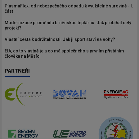
PlasmaFlex: od nebezpečného odpadu k využitelné surovině - I.
část
Modernizace proměnila brněnskou teplárnu. Jak probíhal celý
projekt?
Vlastní cesta k udržitelnosti. Jak ji sport staví na nohy?
EIA, co to vlastně je a co má společného s prvním přistáním
člověka na Měsíci
PARTNEŘI