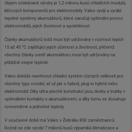
Objem očekávané výroby je 1,2 milionu kusů chladících modulů,
klíčových komponentů pro elektromobily. Valeo vyvíjí a vyrábí
tepelné systémy akumulátorů, které zaručují optimální provoz
elektromobilů, jejich životnost a spolehlivost.
Články akumulátorů totiž musí být udržovány v rozmezí teplot
15 až 45 °C zajišťující jejich účinnost a životnost, přičemž
všechny články uvnitř akumulátoru musí být udržovány na
přibližně stejné teplotě.
Valeo dokáže navrhnout chladicí systém různých velikostí pro
všechny typy vozidel, ať už jde o hybrid, plug-in hybrid nebo
elektromobil. Díky ultra-ploché konstrukci jsou desky a trubky v
optimálním kontaktu s akumulátorem, a díky tomu se dosahuje
rovnoměrné a jednotné teploty.
V současné době má Valeo v Žebráku 850 zaměstnanců.
Ročně se zde vyrobí 7 milionů kusů výparníků klimatizace a