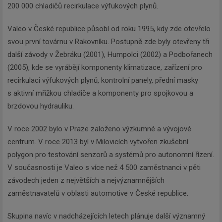
200 000 chladičů recirkulace výfukových plynů.
Valeo v České republice působí od roku 1995, kdy zde otevřelo
svou první továrnu v Rakovníku. Postupně zde byly otevřeny tři
další závody v Žebráku (2001), Humpolci (2002) a Podbořanech
(2005), kde se vyrábějí komponenty klimatizace, zařízení pro
recirkulaci výfukových plynů, kontrolní panely, přední masky
s aktivní mřížkou chladiče a komponenty pro spojkovou a
brzdovou hydrauliku.
V roce 2002 bylo v Praze založeno výzkumné a vývojové
centrum. V roce 2013 byl v Milovicích vytvořen zkušební
polygon pro testování senzorů a systémů pro autonomní řízení.
V současnosti je Valeo s více než 4 500 zaměstnanci v pěti
závodech jeden z největších a nejvýznamnějších
zaměstnavatelů v oblasti automotive v České republice.
Skupina navíc v nadcházejících letech plánuje další významný