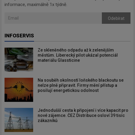
informace, maximálně 1x týdně.
Odebírat
INFOSERVIS
Ze skleněného odpadu až k zelenějším
městům. Liberecký pilot ukázal potenciál
materiálu Glassticine
Na souběh okolností loňského blackoutu se
nelze plně připravit. Firmy mění přístup a
posilují energetickou odolnost
Jednodušší cesta k připojení i více kapacit pro
nové zájemce. ČEZ Distribuce osloví 39 tisíc
zákazníků