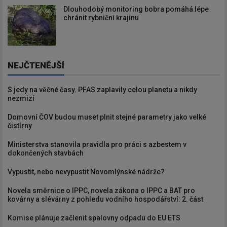
Dlouhodobý monitoring bobra pomáhá lépe
chránit rybniční krajinu
NEJČTENĚJŠÍ
S jedy na věčné časy. PFAS zaplavily celou planetu a nikdy
nezmizí
Domovní ČOV budou muset plnit stejné parametry jako velké
čistírny
Ministerstva stanovila pravidla pro práci s azbestem v
dokončených stavbách
Vypustit, nebo nevypustit Novomlýnské nádrže?
Novela směrnice o IPPC, novela zákona o IPPC a BAT pro
kovárny a slévárny z pohledu vodního hospodářství: 2. část
Komise plánuje začlenit spalovny odpadu do EU ETS