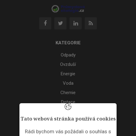
KATEGORIE
Odpady
Ovzduší
Energie
Voda
Chemie
Dotace
Akce
Tato webová stránka používá cookies
TAGS
Rádi bychom vás požádali o souhlas s