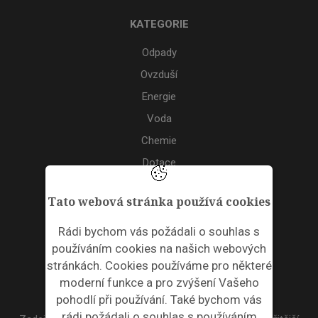
KATEGORIE
Odpady
Ovzduší
Energie
Voda
Chemie
Dotace
Akce
Tato webová stránka používá cookies
TAGS
Rádi bychom vás požádali o souhlas s
používáním cookies na našich webových
ODPADNÍ PLASTY
stránkách. Cookies používáme pro některé
moderní funkce a pro zvýšení Vašeho
NEWSLETTER
pohodlí při používání. Také bychom vás
rádi požádali o souhlas s používáním