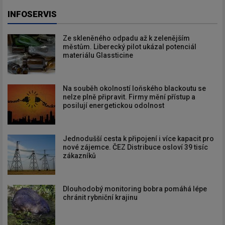
INFOSERVIS
Ze skleněného odpadu až k zelenějším
městům. Liberecký pilot ukázal potenciál
materiálu Glassticine
Na souběh okolností loňského blackoutu se
nelze plně připravit. Firmy mění přístup a
posilují energetickou odolnost
Jednodušší cesta k připojení i více kapacit pro
nové zájemce. ČEZ Distribuce osloví 39 tisíc
zákazníků
Dlouhodobý monitoring bobra pomáhá lépe
chránit rybniční krajinu