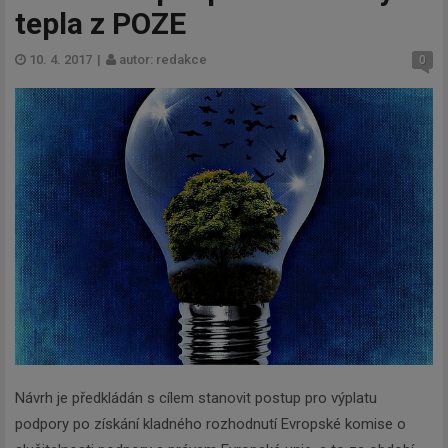
tepla z POZE
10. 4. 2017
|
autor: redakce
0
Návrh je předkládán s cílem stanovit postup pro výplatu
podpory po získání kladného rozhodnutí Evropské komise o