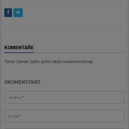
Newsletter
Zadejte váš email a my Vám
budeme zasílat ty nejdůležitější
informace, maximálně 1x týdně.
KOMENTÁŘE
Tento článek zatím ještě nikdo neokomentoval.
Odebírat
OKOMENTOVAT