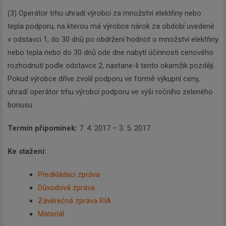
(3) Operátor trhu uhradí výrobci za množství elektřiny nebo
tepla podporu, na kterou má výrobce nárok za období uvedené
v odstavci 1, do 30 dnů po obdržení hodnot o množství elektřiny
nebo tepla nebo do 30 dnů ode dne nabytí účinnosti cenového
rozhodnutí podle odstavce 2, nastane-li tento okamžik později.
Pokud výrobce dříve zvolil podporu ve formě výkupní ceny,
uhradí operátor trhu výrobci podporu ve výši ročního zeleného
bonusu.
Termín připomínek:
7. 4. 2017 – 3. 5. 2017
Ke stažení:
Předkládací zpráva
Důvodová zpráva
Závěrečná zpráva RIA
Materiál