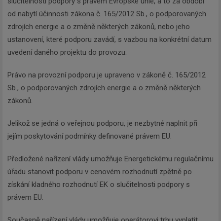
slučitelnosti podpory s právem Evropské unie, a to za období
od nabytí účinnosti zákona č. 165/2012 Sb., o podporovaných
zdrojích energie a o změně některých zákonů, nebo jeho
ustanovení, které podporu zavádí, s vazbou na konkrétní datum
uvedení daného projektu do provozu.
Právo na provozní podporu je upraveno v zákoně č. 165/2012
Sb., o podporovaných zdrojích energie a o změně některých
zákonů.
Jelikož se jedná o veřejnou podporu, je nezbytné naplnit při
jejím poskytování podmínky definované právem EU.
Předložené nařízení vlády umožňuje Energetickému regulačnímu
úřadu stanovit podporu v cenovém rozhodnutí zpětně po
získání kladného rozhodnutí EK o slučitelnosti podpory s
právem EU.
Současně nařízení vlády umožňuje operátorovi trhu vyplatit